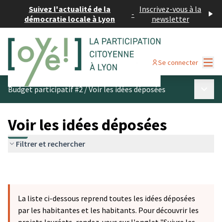
Suivez l'actualité de la
Inscrivez-vous à la
-
démocratie locale à Lyon
newsletter
Menu
Se connecter
Menu p
Budget participatif #2
/
Voir les idées déposées
Voir les idées déposées
Filtrer et rechercher
La liste ci-dessous reprend toutes les idées déposées
par les habitantes et les habitants. Pour découvrir les