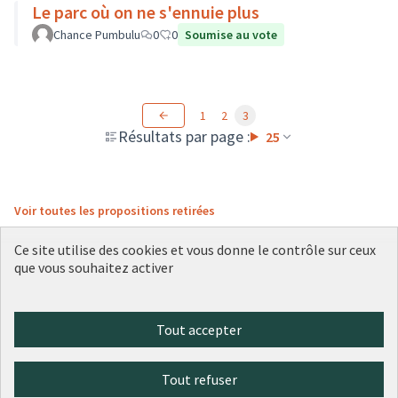
Le parc où on ne s'ennuie plus
Chance Pumbulu
0
0
Soumise au vote
1
2
3
Résultats par page :
25
Voir toutes les propositions retirées
Ce site utilise des cookies et vous donne le contrôle sur ceux
que vous souhaitez activer
Conditions d'utilisation
Paramètres des cookies
Plateforme de participation citoyenne de la Ville de Lyon sur X
Plateforme de participation citoyenne de la Ville de Lyon sur Face
Plateforme de participation citoyenne de la Ville de Lyon sur 
Plateforme de participation citoyenne de la Ville de Lyo
Plateforme de participation citoyenne de la Ville d
Tout accepter
(Lien externe)
(Lien externe)
(Lien externe)
(Lien externe)
(Lien externe)
Tout refuser