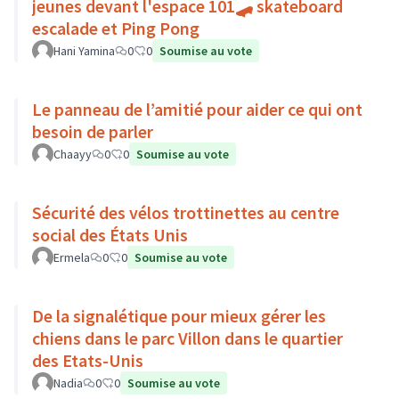
jeunes devant l'espace 101🛹 skateboard
escalade et Ping Pong
Hani Yamina
0
0
Soumise au vote
Le panneau de l’amitié pour aider ce qui ont
besoin de parler
Chaayy
0
0
Soumise au vote
Sécurité des vélos trottinettes au centre
social des États Unis
Ermela
0
0
Soumise au vote
De la signalétique pour mieux gérer les
chiens dans le parc Villon dans le quartier
des Etats-Unis
Nadia
0
0
Soumise au vote