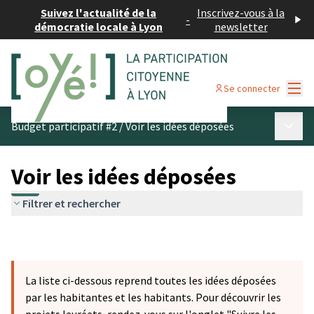
Suivez l'actualité de la
Inscrivez-vous à la
-
démocratie locale à Lyon
newsletter
Menu
Se connecter
Menu p
Budget participatif #2
/
Voir les idées déposées
Voir les idées déposées
Filtrer et rechercher
La liste ci-dessous reprend toutes les idées déposées
par les habitantes et les habitants. Pour découvrir les