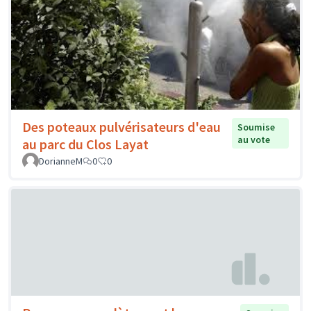
Des poteaux pulvérisateurs d'eau
Soumise
au vote
au parc du Clos Layat
DorianneM
0
0