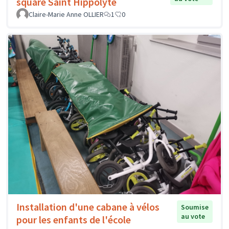
square Saint Hippolyte
Claire-Marie Anne OLLIER
1
0
Installation d'une cabane à vélos
Soumise
au vote
pour les enfants de l'école