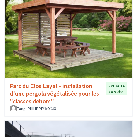
Parc du Clos Layat - installation
Soumise
au vote
d'une pergola végétalisée pour les
"classes dehors"
Tangi PHILIPPE
0
0