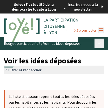
Suivez l'actualité de la
Inscrivez-vous à la
-
démocratie locale à Lyon
newsletter
Menu
Se connecter
Menu p
Budget participatif #2
/
Voir les idées déposées
Voir les idées déposées
Filtrer et rechercher
La liste ci-dessous reprend toutes les idées déposées
par les habitantes et les habitants. Pour découvrir les