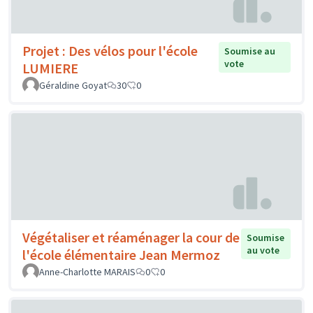
Projet : Des vélos pour l'école
Soumise au
vote
LUMIERE
Géraldine Goyat
30
0
Végétaliser et réaménager la cour de
Soumise
au vote
l'école élémentaire Jean Mermoz
Anne-Charlotte MARAIS
0
0