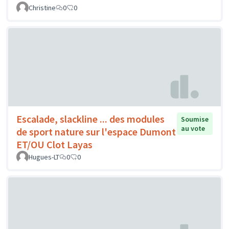
Christine
0
0
Escalade, slackline ... des modules
Soumise
au vote
de sport nature sur l'espace Dumont
ET/OU Clot Layas
Hugues-LT
0
0