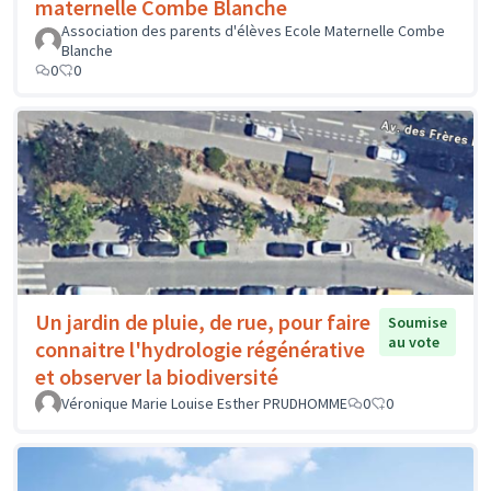
maternelle Combe Blanche
Association des parents d'élèves Ecole Maternelle Combe
Blanche
0
0
Un jardin de pluie, de rue, pour faire
Soumise
au vote
connaitre l'hydrologie régénérative
et observer la biodiversité
Véronique Marie Louise Esther PRUDHOMME
0
0