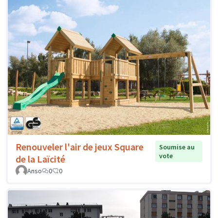
Renouveler l'air de jeux Square
Soumise au
vote
de la Laïcité
Anso
0
0