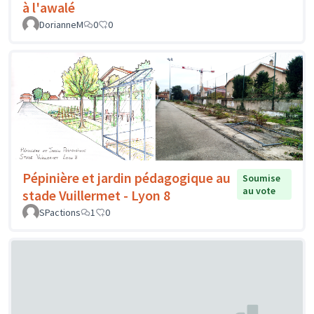
à l'awalé
DorianneM
0
0
Pépinière et jardin pédagogique au
Soumise
au vote
stade Vuillermet - Lyon 8
SPactions
1
0