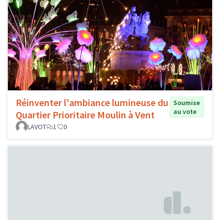
Réinventer l'ambiance lumineuse du
Soumise
au vote
Quartier Prioritaire Moulin à Vent
LAVOT
1
0