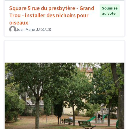
Square 5 rue du presbytère - Grand
Soumise
au vote
Trou - installer des nichoirs pour
oiseaux
Jean-Marie J.
1
0