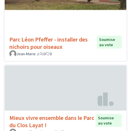
Parc Léon Pfeffer - installer des
Soumise
au vote
nichoirs pour oiseaux
Jean-Marie J.
0
0
Mieux vivre ensemble dans le Parc
Soumise
au vote
du Clos Layat !