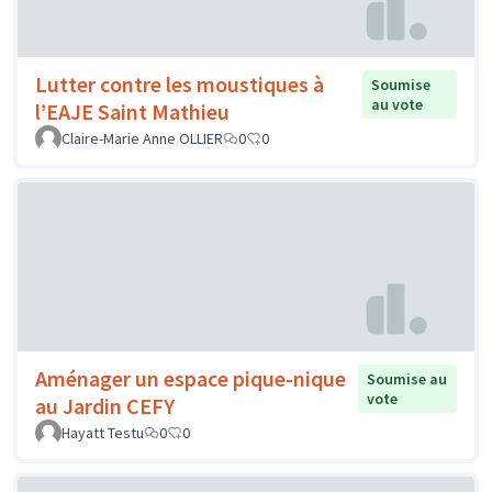
Lutter contre les moustiques à
Soumise
au vote
l’EAJE Saint Mathieu
Claire-Marie Anne OLLIER
0
0
Aménager un espace pique-nique
Soumise au
vote
au Jardin CEFY
Hayatt Testu
0
0