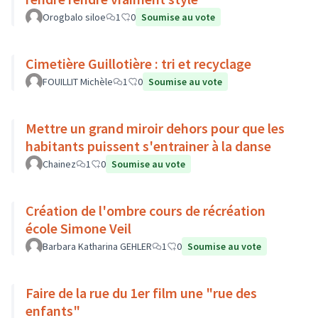
Orogbalo siloe
1
0
Soumise au vote
Cimetière Guillotière : tri et recyclage
FOUILLIT Michèle
1
0
Soumise au vote
Mettre un grand miroir dehors pour que les
habitants puissent s'entrainer à la danse
Chainez
1
0
Soumise au vote
Création de l'ombre cours de récréation
école Simone Veil
Barbara Katharina GEHLER
1
0
Soumise au vote
Faire de la rue du 1er film une "rue des
enfants"