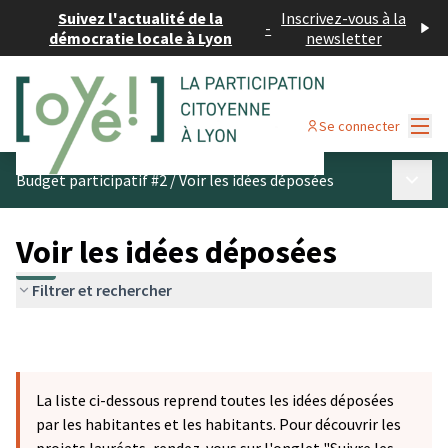
Suivez l'actualité de la
Inscrivez-vous à la
-
démocratie locale à Lyon
newsletter
Menu
Se connecter
Menu p
Budget participatif #2
/
Voir les idées déposées
Voir les idées déposées
Filtrer et rechercher
La liste ci-dessous reprend toutes les idées déposées
par les habitantes et les habitants. Pour découvrir les