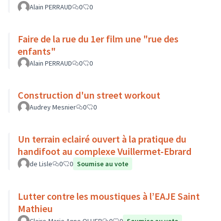
Alain PERRAUD
0
0
Faire de la rue du 1er film une "rue des
enfants"
Alain PERRAUD
0
0
Construction d'un street workout
Audrey Mesnier
0
0
Un terrain eclairé ouvert à la pratique du
handifoot au complexe Vuillermet-Ebrard
de Lisle
0
0
Soumise au vote
Lutter contre les moustiques à l’EAJE Saint
Mathieu