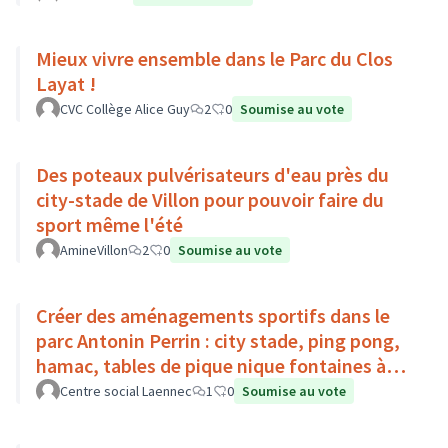
Mieux vivre ensemble dans le Parc du Clos
Layat !
CVC Collège Alice Guy
2
0
Soumise au vote
Des poteaux pulvérisateurs d'eau près du
city-stade de Villon pour pouvoir faire du
sport même l'été
AmineVillon
2
0
Soumise au vote
Créer des aménagements sportifs dans le
parc Antonin Perrin : city stade, ping pong,
hamac, tables de pique nique fontaines à
eau toilettes publiques
Centre social Laennec
1
0
Soumise au vote