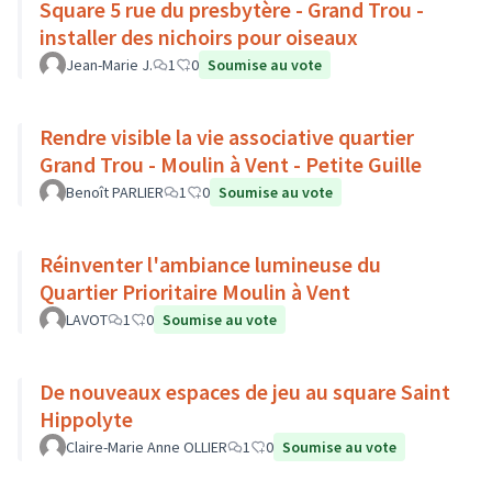
Square 5 rue du presbytère - Grand Trou -
installer des nichoirs pour oiseaux
Jean-Marie J.
1
0
Soumise au vote
Rendre visible la vie associative quartier
Grand Trou - Moulin à Vent - Petite Guille
Benoît PARLIER
1
0
Soumise au vote
Réinventer l'ambiance lumineuse du
Quartier Prioritaire Moulin à Vent
LAVOT
1
0
Soumise au vote
De nouveaux espaces de jeu au square Saint
Hippolyte
Claire-Marie Anne OLLIER
1
0
Soumise au vote