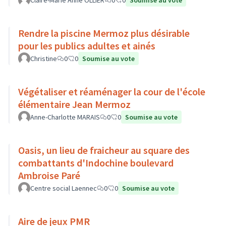
Claire-Marie Anne OLLIER
0
0
Soumise au vote
Rendre la piscine Mermoz plus désirable
pour les publics adultes et ainés
Christine
0
0
Soumise au vote
Végétaliser et réaménager la cour de l'école
élémentaire Jean Mermoz
Anne-Charlotte MARAIS
0
0
Soumise au vote
Oasis, un lieu de fraicheur au square des
combattants d'Indochine boulevard
Ambroise Paré
Centre social Laennec
0
0
Soumise au vote
Aire de jeux PMR