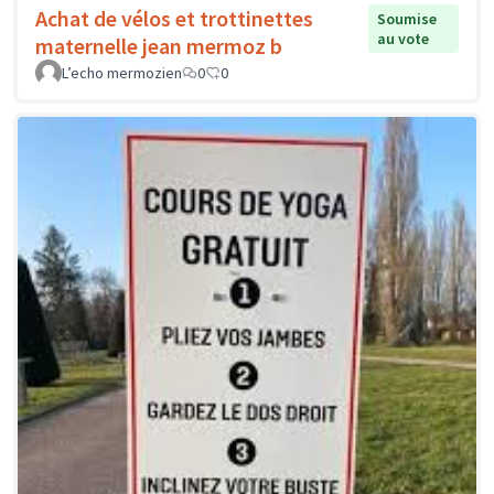
Achat de vélos et trottinettes
Soumise
au vote
maternelle jean mermoz b
L’echo mermozien
0
0