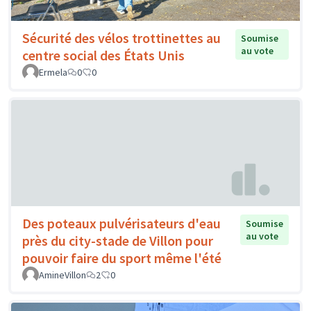
Sécurité des vélos trottinettes au
Soumise
au vote
centre social des États Unis
Ermela
0
0
Des poteaux pulvérisateurs d'eau
Soumise
au vote
près du city-stade de Villon pour
pouvoir faire du sport même l'été
AmineVillon
2
0