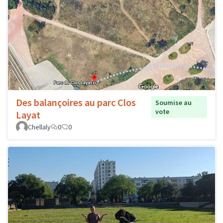
Des balançoires au parc Clos
Soumise au
vote
Layat
Chellaly
0
0