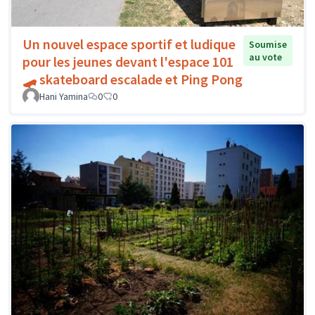
Un nouvel espace sportif et ludique
Soumise
au vote
pour les jeunes devant l'espace 101
🛹 skateboard escalade et Ping Pong
Hani Yamina
0
0