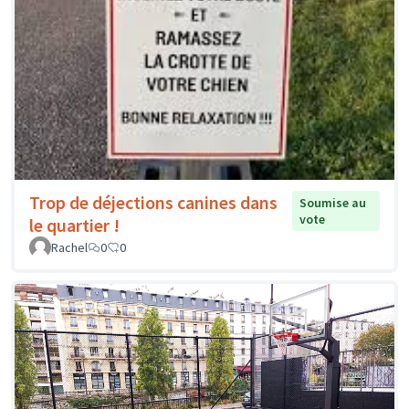
Trop de déjections canines dans
Soumise au
vote
le quartier !
Rachel
0
0