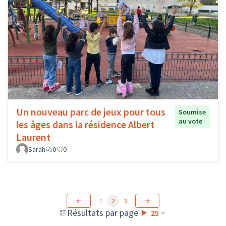
Un nouveau parc de jeux pour tous
Soumise
au vote
les âges dans la résidence Albert
Laurent
Sarah
0
0
1
2
3
Résultats par page :
25