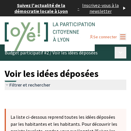
Suivez l'actualité de la
Inscrivez-vous à la
-
démocratie locale à Lyon
newsletter
Menu
Se connecter
Menu p
Budget participatif #2
/
Voir les idées déposées
Voir les idées déposées
Filtrer et rechercher
La liste ci-dessous reprend toutes les idées déposées
par les habitantes et les habitants. Pour découvrir les