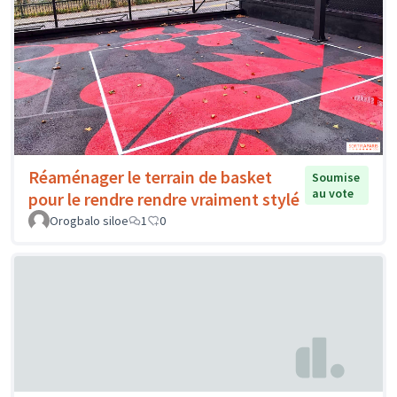
Réaménager le terrain de basket
Soumise
au vote
pour le rendre rendre vraiment stylé
Orogbalo siloe
1
0