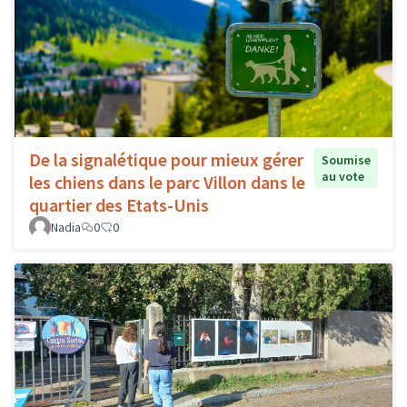
De la signalétique pour mieux gérer
Soumise
au vote
les chiens dans le parc Villon dans le
quartier des Etats-Unis
Nadia
0
0