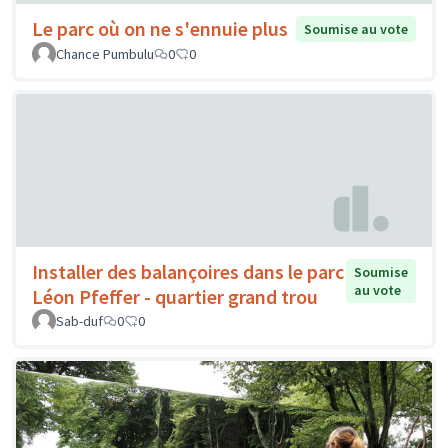
Le parc où on ne s'ennuie plus
Soumise au vote
Chance Pumbulu
0
0
Installer des balançoires dans le parc
Soumise
au vote
Léon Pfeffer - quartier grand trou
Sab-duf
0
0