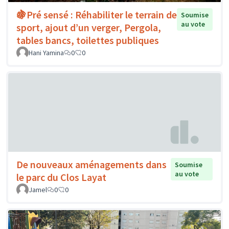
🍇Pré sensé : Réhabiliter le terrain de
Soumise
au vote
sport, ajout d’un verger, Pergola,
tables bancs, toilettes publiques
Hani Yamina
0
0
De nouveaux aménagements dans
Soumise
au vote
le parc du Clos Layat
Jamel
0
0