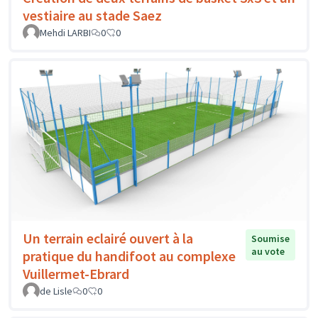
vestiaire au stade Saez
Mehdi LARBI
0
0
Un terrain eclairé ouvert à la
Soumise
au vote
pratique du handifoot au complexe
Vuillermet-Ebrard
de Lisle
0
0