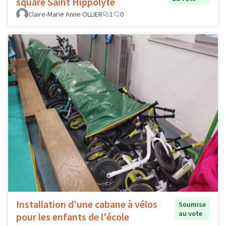
square Saint Hippolyte
Claire-Marie Anne OLLIER
1
0
Installation d'une cabane à vélos
Soumise
au vote
pour les enfants de l'école