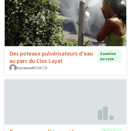
Des poteaux pulvérisateurs d'eau
Soumise
au vote
au parc du Clos Layat
DorianneM
0
0