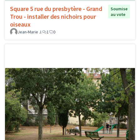
Square 5 rue du presbytère - Grand
Soumise
au vote
Trou - installer des nichoirs pour
oiseaux
Jean-Marie J.
1
0