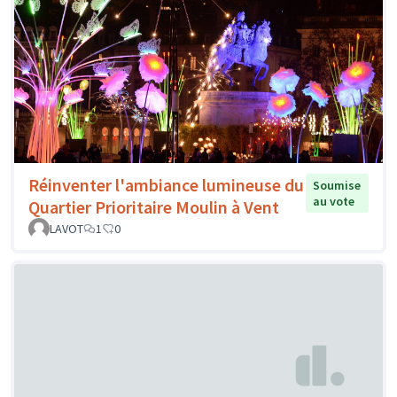
Réinventer l'ambiance lumineuse du
Soumise
au vote
Quartier Prioritaire Moulin à Vent
LAVOT
1
0