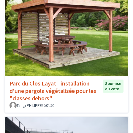
Parc du Clos Layat - installation
Soumise
au vote
d'une pergola végétalisée pour les
"classes dehors"
Tangi PHILIPPE
0
0