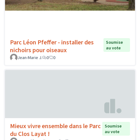
Parc Léon Pfeffer - installer des
Soumise
au vote
nichoirs pour oiseaux
Jean-Marie J.
0
0
Mieux vivre ensemble dans le Parc
Soumise
au vote
du Clos Layat !