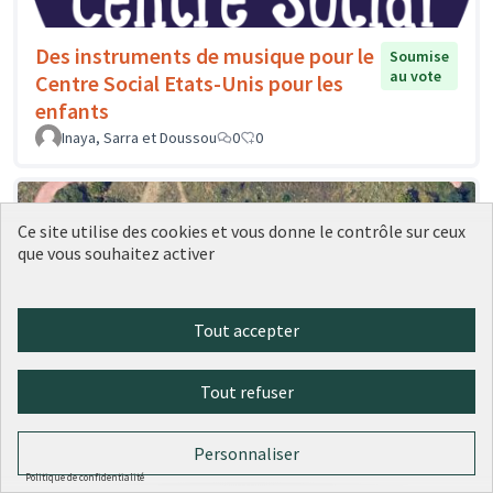
Des instruments de musique pour le
Soumise
au vote
Centre Social Etats-Unis pour les
enfants
Inaya, Sarra et Doussou
0
0
Ce site utilise des cookies et vous donne le contrôle sur ceux
que vous souhaitez activer
Tout accepter
Tout refuser
Personnaliser
Politique de confidentialité