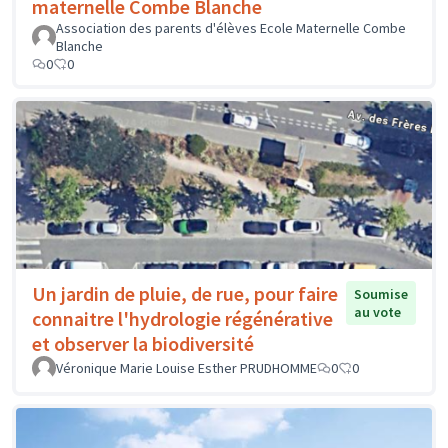
maternelle Combe Blanche
Association des parents d'élèves Ecole Maternelle Combe
Blanche
0
0
Un jardin de pluie, de rue, pour faire
Soumise
au vote
connaitre l'hydrologie régénérative
et observer la biodiversité
Véronique Marie Louise Esther PRUDHOMME
0
0