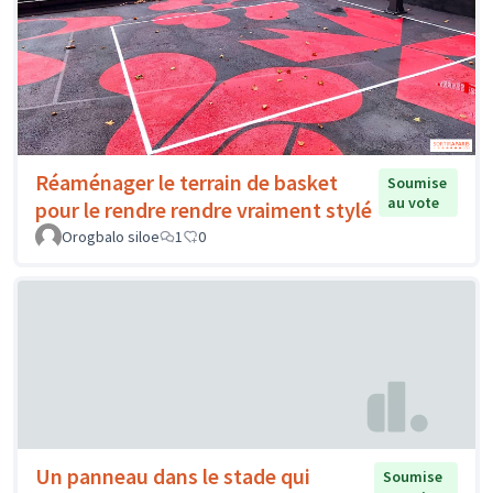
Réaménager le terrain de basket
Soumise
au vote
pour le rendre rendre vraiment stylé
Orogbalo siloe
1
0
Un panneau dans le stade qui
Soumise