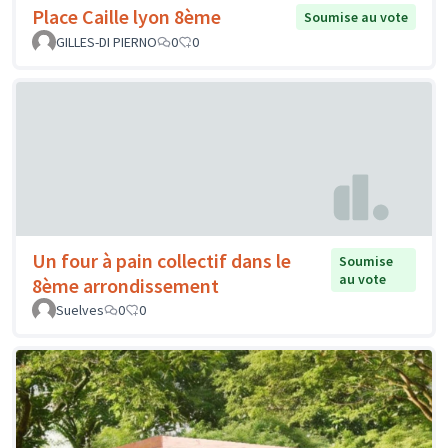
Place Caille lyon 8ème
Soumise au vote
GILLES-DI PIERNO
0
0
Un four à pain collectif dans le
Soumise
au vote
8ème arrondissement
Suelves
0
0