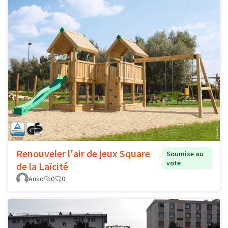
Renouveler l'air de jeux Square
Soumise au
vote
de la Laïcité
Anso
0
0