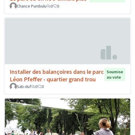
Chance Pumbulu
0
0
Installer des balançoires dans le parc
Soumise
au vote
Léon Pfeffer - quartier grand trou
Sab-duf
0
0