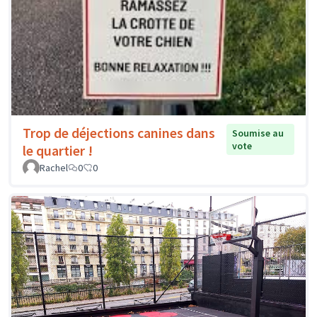
Trop de déjections canines dans
Soumise au
vote
le quartier !
Rachel
0
0