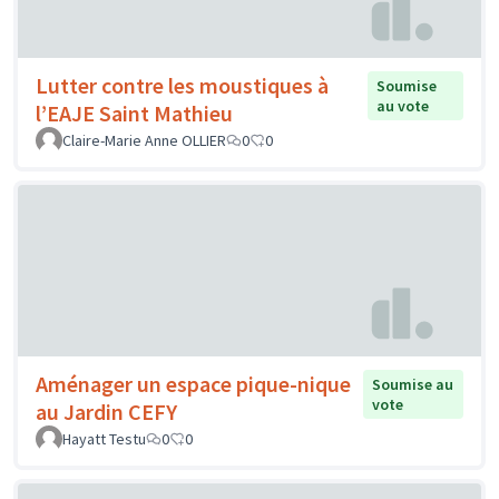
Lutter contre les moustiques à
Soumise
au vote
l’EAJE Saint Mathieu
Claire-Marie Anne OLLIER
0
0
Aménager un espace pique-nique
Soumise au
vote
au Jardin CEFY
Hayatt Testu
0
0