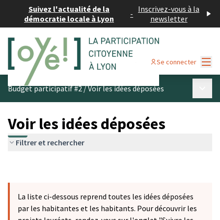
Suivez l'actualité de la
Inscrivez-vous à la
-
démocratie locale à Lyon
newsletter
Menu
Se connecter
Menu p
Budget participatif #2
/
Voir les idées déposées
Voir les idées déposées
Filtrer et rechercher
La liste ci-dessous reprend toutes les idées déposées
par les habitantes et les habitants. Pour découvrir les