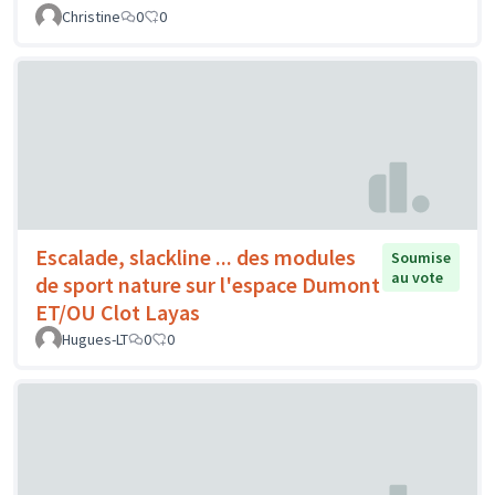
Christine
0
0
Escalade, slackline ... des modules
Soumise
au vote
de sport nature sur l'espace Dumont
ET/OU Clot Layas
Hugues-LT
0
0