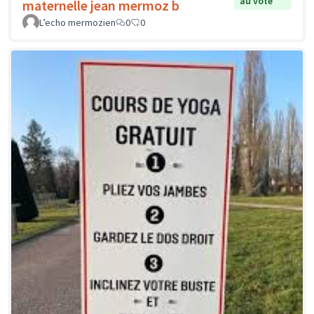
au vote
maternelle jean mermoz b
L’echo mermozien
0
0