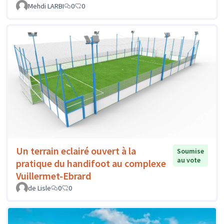
Mehdi LARBI
0
0
Un terrain eclairé ouvert à la
Soumise
au vote
pratique du handifoot au complexe
Vuillermet-Ebrard
de Lisle
0
0