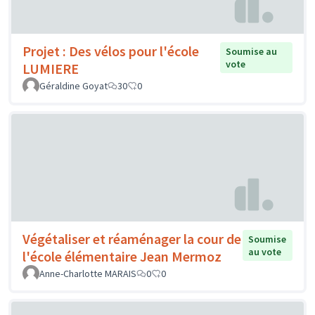
Projet : Des vélos pour l'école
Soumise au
vote
LUMIERE
Géraldine Goyat
30
0
Végétaliser et réaménager la cour de
Soumise
au vote
l'école élémentaire Jean Mermoz
Anne-Charlotte MARAIS
0
0