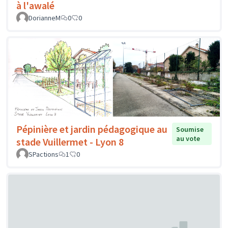
à l'awalé
DorianneM
0
0
Pépinière et jardin pédagogique au
Soumise
au vote
stade Vuillermet - Lyon 8
SPactions
1
0