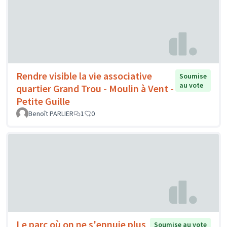
Rendre visible la vie associative
Soumise
au vote
quartier Grand Trou - Moulin à Vent -
Petite Guille
Benoît PARLIER
1
0
Le parc où on ne s'ennuie plus
Soumise au vote