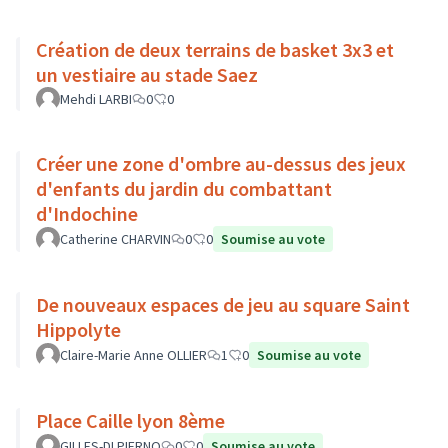
Création de deux terrains de basket 3x3 et
un vestiaire au stade Saez
Mehdi LARBI
0
0
Créer une zone d'ombre au-dessus des jeux
d'enfants du jardin du combattant
d'Indochine
Catherine CHARVIN
0
0
Soumise au vote
De nouveaux espaces de jeu au square Saint
Hippolyte
Claire-Marie Anne OLLIER
1
0
Soumise au vote
Place Caille lyon 8ème
GILLES-DI PIERNO
0
0
Soumise au vote