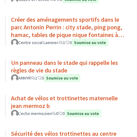
Créer des aménagements sportifs dans le
parc Antonin Perrin : city stade, ping pong,
hamac, tables de pique nique fontaines à
eau toilettes publiques
Centre social Laennec
1
0
Soumise au vote
Un panneau dans le stade qui rappelle les
règles de vie du stade
AMHYR
1
0
Soumise au vote
Achat de vélos et trottinettes maternelle
jean mermoz b
L’echo mermozien
0
0
Soumise au vote
Sécurité des vélos trottinettes au centre