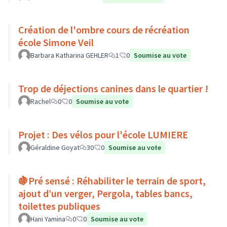
Création de l'ombre cours de récréation
école Simone Veil
Barbara Katharina GEHLER
1
0
Soumise au vote
Trop de déjections canines dans le quartier !
Rachel
0
0
Soumise au vote
Projet : Des vélos pour l'école LUMIERE
Géraldine Goyat
30
0
Soumise au vote
🍇Pré sensé : Réhabiliter le terrain de sport,
ajout d’un verger, Pergola, tables bancs,
toilettes publiques
Hani Yamina
0
0
Soumise au vote