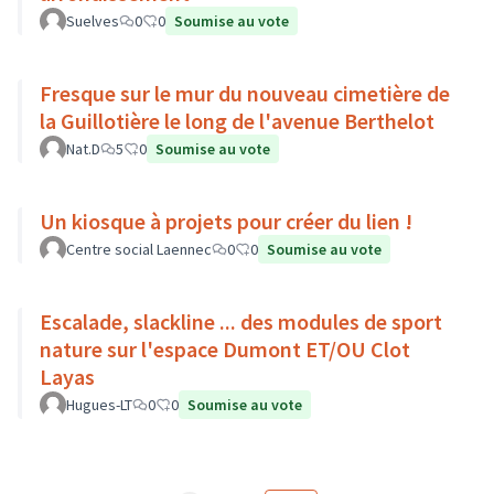
Suelves
0
0
Soumise au vote
Fresque sur le mur du nouveau cimetière de
la Guillotière le long de l'avenue Berthelot
Nat.D
5
0
Soumise au vote
Un kiosque à projets pour créer du lien !
Centre social Laennec
0
0
Soumise au vote
Escalade, slackline ... des modules de sport
nature sur l'espace Dumont ET/OU Clot
Layas
Hugues-LT
0
0
Soumise au vote