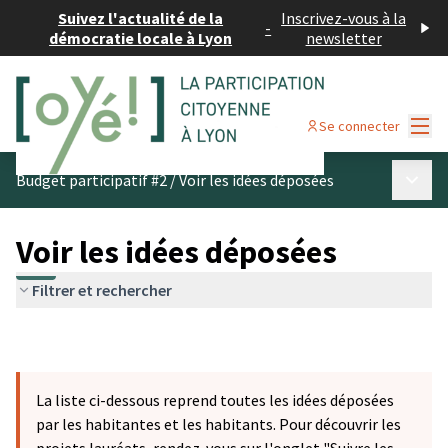
Suivez l'actualité de la
Inscrivez-vous à la
-
démocratie locale à Lyon
newsletter
Menu
Se connecter
Menu p
Budget participatif #2
/
Voir les idées déposées
Voir les idées déposées
Filtrer et rechercher
La liste ci-dessous reprend toutes les idées déposées
par les habitantes et les habitants. Pour découvrir les