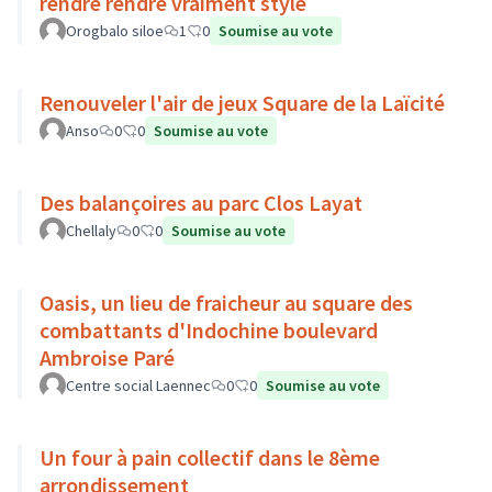
rendre rendre vraiment stylé
Orogbalo siloe
1
0
Soumise au vote
Renouveler l'air de jeux Square de la Laïcité
Anso
0
0
Soumise au vote
Des balançoires au parc Clos Layat
Chellaly
0
0
Soumise au vote
Oasis, un lieu de fraicheur au square des
combattants d'Indochine boulevard
Ambroise Paré
Centre social Laennec
0
0
Soumise au vote
Un four à pain collectif dans le 8ème
arrondissement