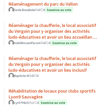
Réaménagement du parc du Vallon
Seda Bouabida
0
0
Soumise au vote
Réaménager la chaufferie, le local associatif
du Vergoin pour y organiser des activités
ludo-éducatives et avoir un lieu accueillant,
modèle pour les
AdelWissamPacom
0
0
Soumise au vote
Réaménager la chaufferie, le local associatif
du Vergoin pour y organiser des activités
ludo-éducatives et avoir un lieu inclusif
Baptiste N
0
0
Réhabilitation de locaux pour clubs sportifs
Lyon9 Sauvagère
cyril PHILIS
1
0
Soumise au vote