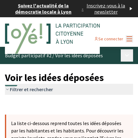
Suivez l'actualité de la
Inscrivez-vous à la
-
démocratie locale à Lyon
newsletter
Menu
Se connecter
Menu p
Budget participatif #2
/
Voir les idées déposées
Voir les idées déposées
Filtrer et rechercher
La liste ci-dessous reprend toutes les idées déposées
par les habitantes et les habitants. Pour découvrir les