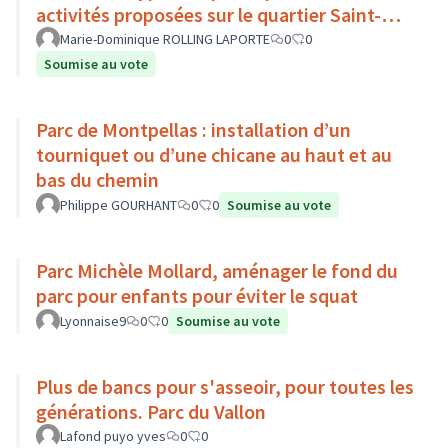
activités proposées sur le quartier Saint-
Rambert Ile Barbe
Marie-Dominique ROLLING LAPORTE
0
0
Soumise au vote
Parc de Montpellas : installation d’un
tourniquet ou d’une chicane au haut et au
bas du chemin
Philippe GOURHANT
0
0
Soumise au vote
Parc Michèle Mollard, aménager le fond du
parc pour enfants pour éviter le squat
Lyonnaise9
0
0
Soumise au vote
Plus de bancs pour s'asseoir, pour toutes les
générations. Parc du Vallon
Lafond puyo yves
0
0