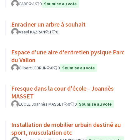
CADE
1
0
Soumise au vote
Enraciner un arbre à souhait
Aseyl KAZRAN
1
0
Espace d'une aire d'entretien pysique Parc
du Vallon
Gilbert LEBRUN
0
0
Soumise au vote
Fresque dans la cour d'école - Joannès
MASSET
ECOLE Joannès MASSET
0
0
Soumise au vote
Installation de mobilier urbain destiné au
sport, musculation etc