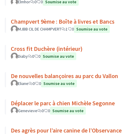
Elmhor
0
0
Soumise au vote
Champvert 9ème : Boîte à livres et Bancs
MJBB CIL DE CHAMPVERT
1
0
Soumise au vote
Cross fit Duchère (intérieur)
Diaby
0
0
Soumise au vote
De nouvelles balançoires au parc du Vallon
Eliane
0
0
Soumise au vote
Déplacer le parc à chien Michèle Segonne
Genevieve
0
0
Soumise au vote
Des agrès pour l’aire canine de l’Observance