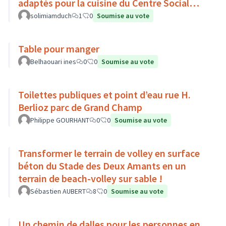
adaptés pour la cuisine du Centre Social
Sauvegarde Duchère.
solimiamduch
1
0
Soumise au vote
Table pour manger
Belhaouari ines
0
0
Soumise au vote
Toilettes publiques et point d’eau rue H.
Berlioz parc de Grand Champ
Philippe GOURHANT
0
0
Soumise au vote
Transformer le terrain de volley en surface
béton du Stade des Deux Amants en un
terrain de beach-volley sur sable !
Sébastien AUBERT
8
0
Soumise au vote
Un chemin de dalles pour les personnes en