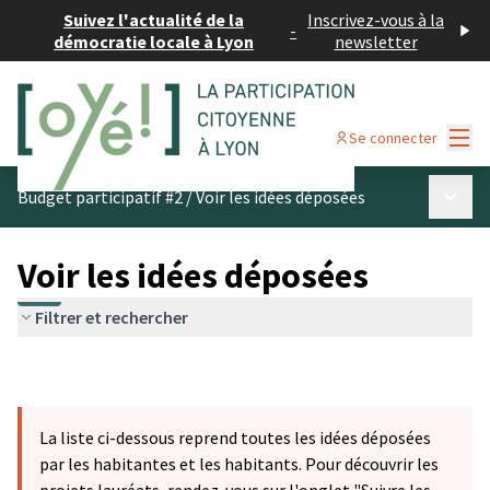
Suivez l'actualité de la
Inscrivez-vous à la
-
démocratie locale à Lyon
newsletter
Menu
Se connecter
Menu p
Budget participatif #2
/
Voir les idées déposées
Voir les idées déposées
Filtrer et rechercher
La liste ci-dessous reprend toutes les idées déposées
par les habitantes et les habitants. Pour découvrir les