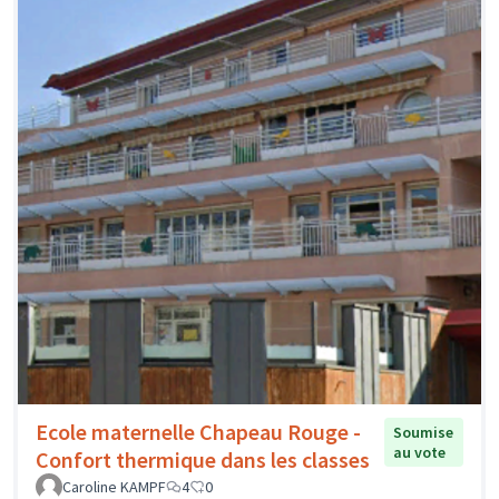
Ecole maternelle Chapeau Rouge -
Soumise
au vote
Confort thermique dans les classes
Caroline KAMPF
4
0