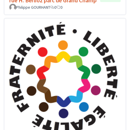
rue H. Berlioz parc de Grand Champ
Philippe GOURHANT
0
0