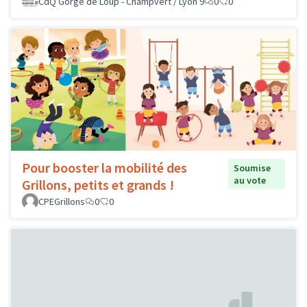
CdQ Gorge de Loup - Champvert / Lyon 9
0
0
Pour booster la mobilité des
Soumise
au vote
Grillons, petits et grands !
CPEGrillons
0
0