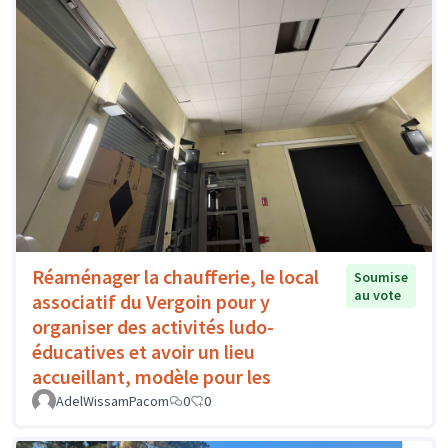
Réaménager la chaufferie, le local
Soumise
au vote
associatif du Vergoin pour y
organiser des activités ludo-
éducatives et avoir un lieu
accueillant, modèle pour les
AdelWissamPacom
0
0