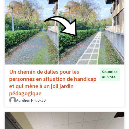
Un chemin de dalles pour les
Soumise
au vote
personnes en situation de handicap
et qui mène à un joli jardin
pédagogique
Aurélien H
0
0