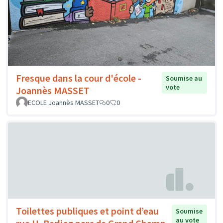
Fresque dans la cour d'école -
Soumise au
vote
Joannès MASSET
ECOLE Joannès MASSET
0
0
Toilettes publiques et point d’eau
Soumise
au vote