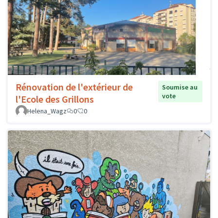
Rénovation de l'extérieur de
Soumise au
vote
l'Ecole des Grillons
Helena_Wagz
0
0