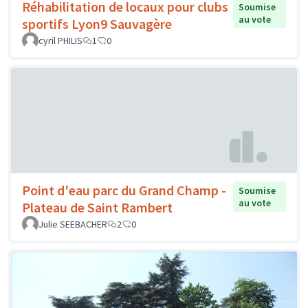
Réhabilitation de locaux pour clubs
Soumise
au vote
sportifs Lyon9 Sauvagère
cyril PHILIS
1
0
Point d'eau parc du Grand Champ -
Soumise
au vote
Plateau de Saint Rambert
Julie SEEBACHER
2
0