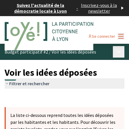
Suivez l'actualité de la
Inscrivez-vous à la
-
démocratie locale à Lyon
newsletter
Menu
Se connecter
Menu p
Budget participatif #2
/
Voir les idées déposées
Voir les idées déposées
Filtrer et rechercher
La liste ci-dessous reprend toutes les idées déposées
par les habitantes et les habitants. Pour découvrir les