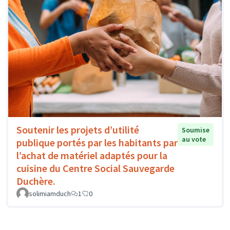
Soutenir les projets d’utilité
Soumise
au vote
publique portés par les habitants par
l’achat de matériel adaptés pour la
cuisine du Centre Social Sauvegarde
Duchère.
solimiamduch
1
0