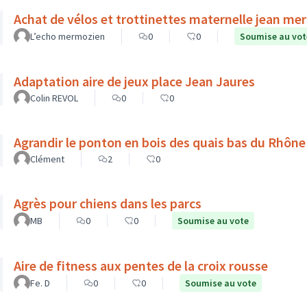
Achat de vélos et trottinettes maternelle jean me
L’echo mermozien
0
0
Soumise au vot
Adaptation aire de jeux place Jean Jaures
Colin REVOL
0
0
Agrandir le ponton en bois des quais bas du Rhône
Clément
2
0
Agrès pour chiens dans les parcs
MB
0
0
Soumise au vote
Aire de fitness aux pentes de la croix rousse
Fe. D
0
0
Soumise au vote