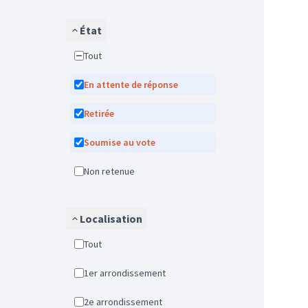
État
Tout
En attente de réponse
Retirée
Soumise au vote
Non retenue
Localisation
Tout
1er arrondissement
2e arrondissement