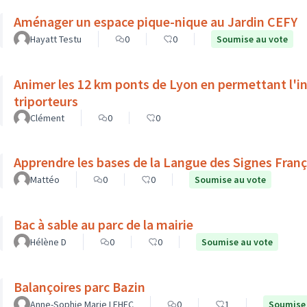
Aménager un espace pique-nique au Jardin CEFY
Hayatt Testu
0
0
Soumise au vote
Animer les 12 km ponts de Lyon en permettant l'in
triporteurs
Clément
0
0
Apprendre les bases de la Langue des Signes França
Mattéo
0
0
Soumise au vote
Bac à sable au parc de la mairie
Hélène D
0
0
Soumise au vote
Balançoires parc Bazin
Anne-Sophie Marie LEHEC
0
1
Soumise 