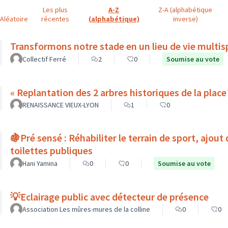
Les plus
A-Z
Z-A (alphabétique
Aléatoire
récentes
(alphabétique)
inverse)
Transformons notre stade en un lieu de vie
Collectif Ferré
2
0
Soumise au vote
RENAISSANCE VIEUX-LYON
1
0
🍇Pré sensé : Réhabiliter le terrain de sport, ajout
toilettes publiques
Hani Yamina
0
0
Soumise au vote
💡Eclairage public avec détecteur de présence
Association Les mûres-mures de la colline
0
0