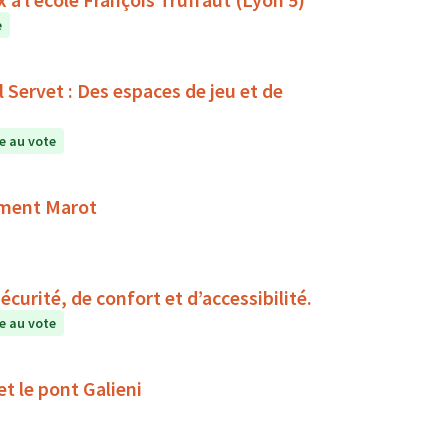
e
Servet : Des espaces de jeu et de
e au vote
ément Marot
urité, de confort et d’accessibilité.
e au vote
et le pont Galieni