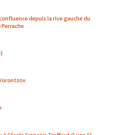
 confluence depuis la rive gauche du
>Perrache
e)
 Vorontzov
n
à l’école François Truffaut (Lyon 5)