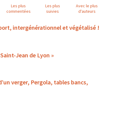
Les plus
Les plus
Avec le plus
commentées
suivies
d'auteurs
 multisport, intergénérationnel et végétalisé !
« Replantation des 2 arbres historiques de la place Saint-Jean de Lyon »
 d’un verger, Pergola, tables bancs,