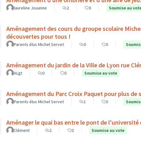
laureline Jouanne
2
0
Soumise au vot
Aménagement des cours du groupe scolaire Michel 
découvertes pour tous !
Parents élus Michel Servet
0
0
Soumis
Aménagement du jardin de la Ville de Lyon rue Cl
ALgt
0
0
Soumise au vote
Aménagement du Parc Croix Paquet pour plus de séc
Parents élus Michel Servet
1
0
Soumis
Aménager le quai bas entre le pont de l'université 
Clément
2
0
Soumise au vote