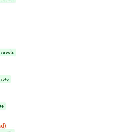
au vote
 vote
te
ert (Neyrand)