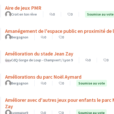
Aire de jeux PMR
Croit en ton rêve
0
0
Soumise au vote
Amanégement de l'espace public en proximité de l
Bergognon
0
0
Amélioration du stade Jean Zay
CdQ Gorge de Loup - Champvert / Lyon 9
0
0
Améliorations du parc Noël Aymard
Bergognon
0
0
Soumise au vote
Améliorer avec d'autres jeux pour enfants le parc
Zay
Lyonnaise9
0
0
Soumise au vote