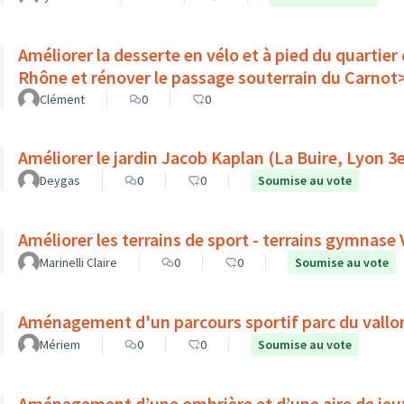
Améliorer la desserte en vélo et à pied du quartier
Rhône et rénover le passage souterrain du Carnot
Clément
0
0
Améliorer le jardin Jacob Kaplan (La Buire, Lyon 3
Deygas
0
0
Soumise au vote
Améliorer les terrains de sport - terrains gymnase
Marinelli Claire
0
0
Soumise au vote
Aménagement d'un parcours sportif parc du vallo
Mériem
0
0
Soumise au vote
Aménagement d’une ombrière et d’une aire de jeux 