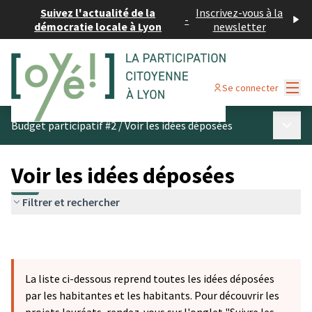
Suivez l'actualité de la
Inscrivez-vous à la
-
démocratie locale à Lyon
newsletter
Menu
Se connecter
Menu p
Budget participatif #2
/
Voir les idées déposées
Voir les idées déposées
Filtrer et rechercher
La liste ci-dessous reprend toutes les idées déposées
par les habitantes et les habitants. Pour découvrir les