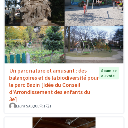
Un parc nature et amusant : des
Soumise
au vote
balançoires et de la biodiversité pour
le parc Bazin [Idée du Conseil
d'Arrondissement des enfants du
3e]
Laura SALQUE
1
1