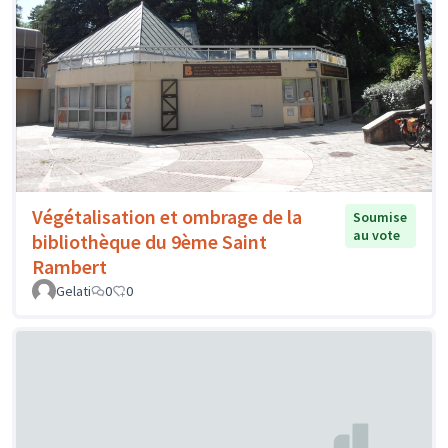
Végétalisation et ombrage de la
Soumise
au vote
bibliothèque du 9ème Saint
Rambert
Gelati
0
0