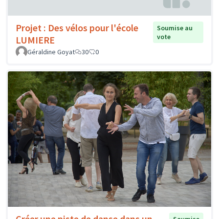
Projet : Des vélos pour l'école
Soumise au
vote
LUMIERE
Géraldine Goyat
30
0
Créer une piste de danse dans un