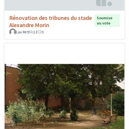
Rénovation des tribunes du stade
Soumise
au vote
Alexandre Morin
Lau Mrtl
13
0