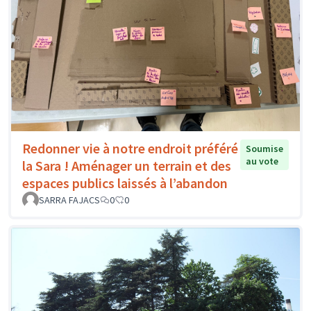
Redonner vie à notre endroit préféré
Soumise
au vote
la Sara ! Aménager un terrain et des
espaces publics laissés à l’abandon
SARRA FAJACS
0
0