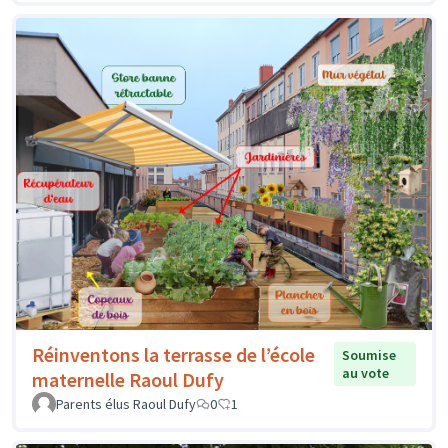
Réinventons la terrasse de l’école
Soumise
au vote
maternelle Raoul Dufy
Parents élus Raoul Dufy
0
1