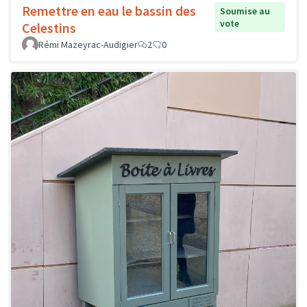
Remettre en eau le bassin des
Soumise au
vote
Celestins
Rémi Mazeyrac-Audigier
2
0