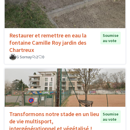
Restaurer et remettre en eau la
Soumise
au vote
fontaine Camille Roy jardin des
Chartreux
G Sornay
2
0
Transformons notre stade en un lieu
Soumise
au vote
de vie multisport,
intergénérationnel et végétalisé !