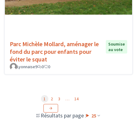
Parc Michèle Mollard, aménager le
Soumise
au vote
fond du parc pour enfants pour
éviter le squat
Lyonnaise9
0
0
1
2
3
…
14
Résultats par page :
25