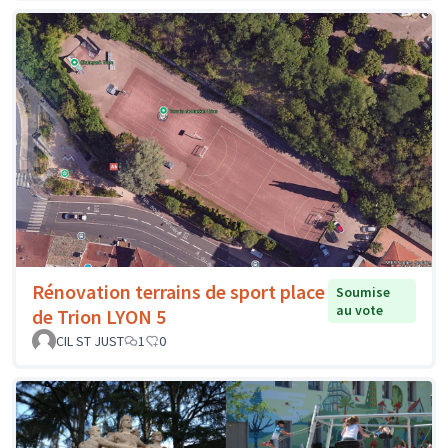
Rénovation terrains de sport place
Soumise
au vote
de Trion LYON 5
CIL ST JUST
1
0