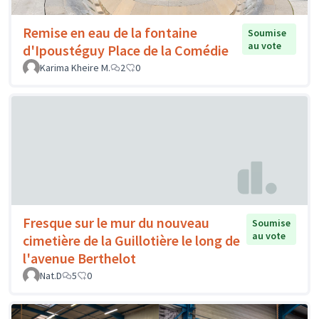
Remise en eau de la fontaine
Soumise
au vote
d'Ipoustéguy Place de la Comédie
Karima Kheire M.
2
0
Fresque sur le mur du nouveau
Soumise
au vote
cimetière de la Guillotière le long de
l'avenue Berthelot
Nat.D
5
0