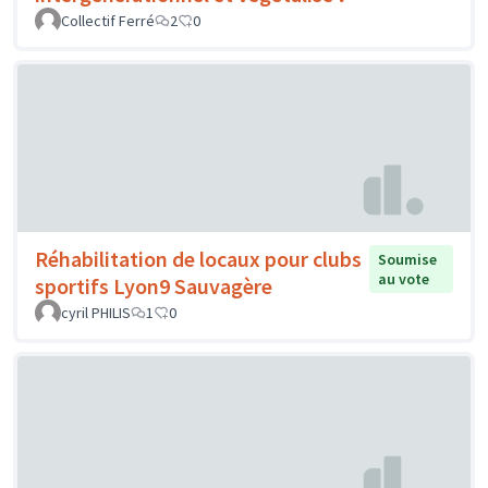
Collectif Ferré
2
0
Réhabilitation de locaux pour clubs
Soumise
au vote
sportifs Lyon9 Sauvagère
cyril PHILIS
1
0