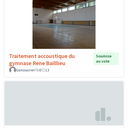
Traitement accoustique du
Soumise
au vote
gymnase Rene Bailllieu
Genouvrier
0
13