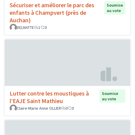
Sécuriser et améliorer le parc des
Soumise
au vote
enfants à Champvert (près de
Auchan)
DELNATTE
1
0
Lutter contre les moustiques à
Soumise
au vote
l’EAJE Saint Mathieu
Claire-Marie Anne OLLIER
0
0