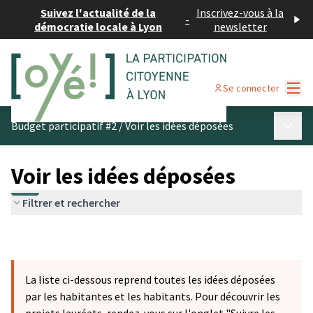
Suivez l'actualité de la
Inscrivez-vous à la
-
démocratie locale à Lyon
newsletter
Menu
Se connecter
Menu p
Budget participatif #2
/
Voir les idées déposées
Voir les idées déposées
Filtrer et rechercher
La liste ci-dessous reprend toutes les idées déposées
par les habitantes et les habitants. Pour découvrir les