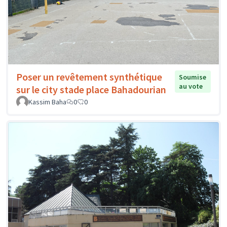
Poser un revêtement synthétique
Soumise
au vote
sur le city stade place Bahadourian
Kassim Baha
0
0