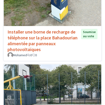
Installer une borne de recharge de
Soumise
au vote
téléphone sur la place Bahadourian
alimentée par panneaux
photovoltaïques
Mohamed
0
0