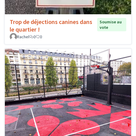
Trop de déjections canines dans
Soumise au
vote
le quartier !
Rachel
0
0