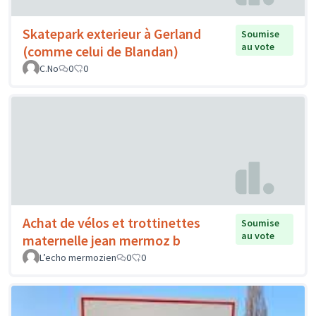
Skatepark exterieur à Gerland
Soumise
au vote
(comme celui de Blandan)
C.No
0
0
Achat de vélos et trottinettes
Soumise
au vote
maternelle jean mermoz b
L’echo mermozien
0
0