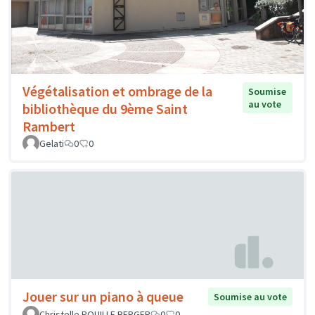
Végétalisation et ombrage de la
Soumise
au vote
bibliothèque du 9ème Saint
Rambert
Gelati
0
0
Jouer sur un piano à queue
Soumise au vote
Christelle POUILLE BERGER
0
0