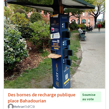
Des bornes de recharge publique
Soumise
au vote
place Bahadourian
Mehran
0
0