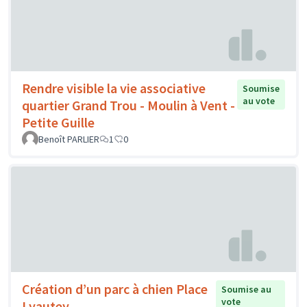
Rendre visible la vie associative
Soumise
au vote
quartier Grand Trou - Moulin à Vent -
Petite Guille
Benoît PARLIER
1
0
Création d’un parc à chien Place
Soumise au
vote
Lyautey