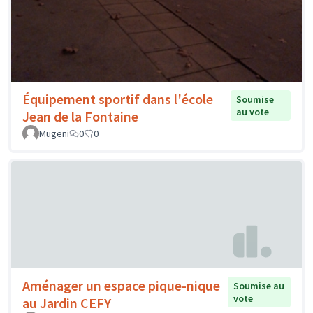
Équipement sportif dans l'école
Soumise
au vote
Jean de la Fontaine
Mugeni
0
0
Aménager un espace pique-nique
Soumise au
vote
au Jardin CEFY