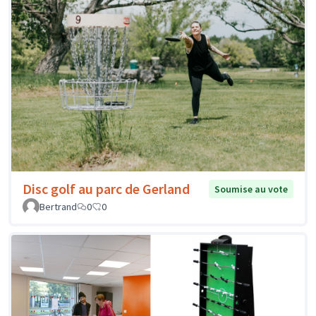
Disc golf au parc de Gerland
Soumise au vote
Bertrand
0
0