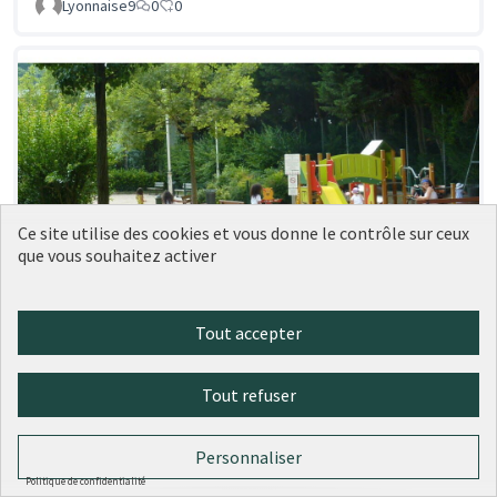
Lyonnaise9
0
0
Ce site utilise des cookies et vous donne le contrôle sur ceux
que vous souhaitez activer
Améliorer avec d'autres jeux pour
Soumise
au vote
Tout accepter
enfants le parc Michèle SEGONNE à
côté de l'école Jean Zay
Lyonnaise9
0
0
Tout refuser
Personnaliser
Politique de confidentialité