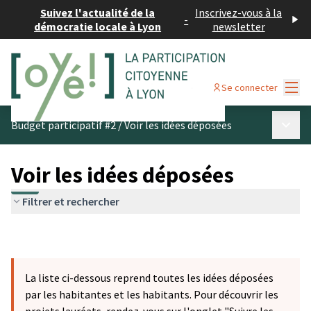
Suivez l'actualité de la
Inscrivez-vous à la
-
démocratie locale à Lyon
newsletter
Menu
Se connecter
Menu p
Budget participatif #2
/
Voir les idées déposées
Voir les idées déposées
Filtrer et rechercher
La liste ci-dessous reprend toutes les idées déposées
par les habitantes et les habitants. Pour découvrir les