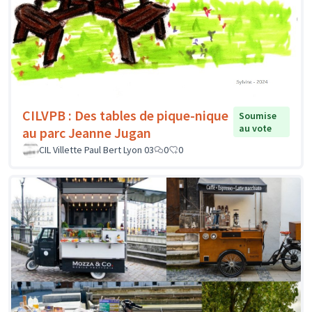
CILVPB : Des tables de pique-nique
Soumise
au vote
au parc Jeanne Jugan
CIL Villette Paul Bert Lyon 03
0
0