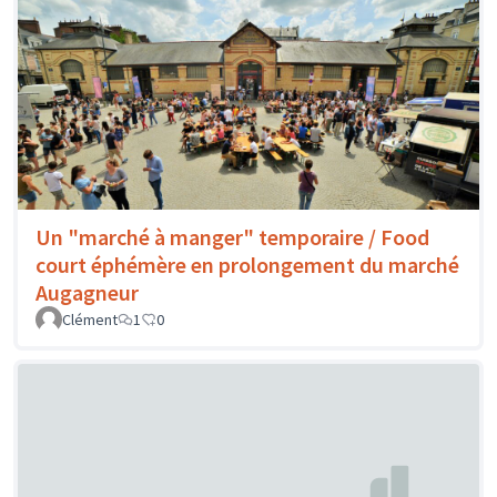
Un "marché à manger" temporaire / Food
court éphémère en prolongement du marché
Augagneur
Clément
1
0