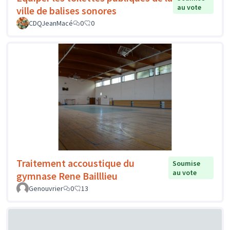
au vote
ville de balises sonores
CDQJeanMacé
0
0
Traitement accoustique du
Soumise
au vote
gymnase Rene Bailllieu
Genouvrier
0
13