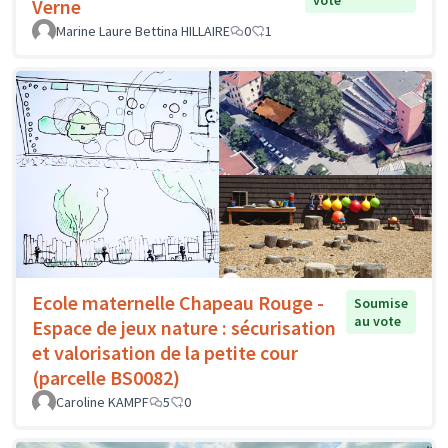
vote
Verne
Marine Laure Bettina HILLAIRE
0
1
Ecole maternelle Chapeau Rouge -
Soumise
au vote
Espace de jeux nature : sécurisation
et valorisation de la petite cour
(parcelle BS0082)
Caroline KAMPF
5
0