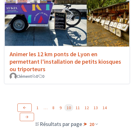
Animer les 12 km ponts de Lyon en
permettant l'installation de petits kiosques
ou triporteurs
Clément
0
0
1
…
8
9
10
11
12
13
14
Résultats par page :
20