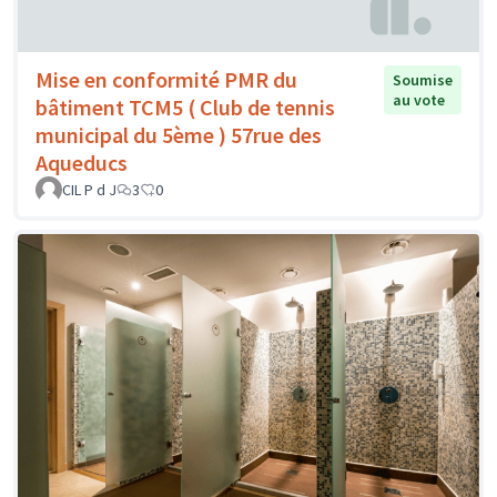
Mise en conformité PMR du
Soumise
au vote
bâtiment TCM5 ( Club de tennis
municipal du 5ème ) 57rue des
Aqueducs
CIL P d J
3
0