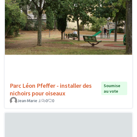
Parc Léon Pfeffer - installer des
Soumise
au vote
nichoirs pour oiseaux
Jean-Marie J.
0
0