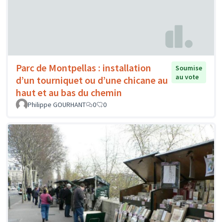
Parc de Montpellas : installation
Soumise
au vote
d’un tourniquet ou d’une chicane au
haut et au bas du chemin
Philippe GOURHANT
0
0