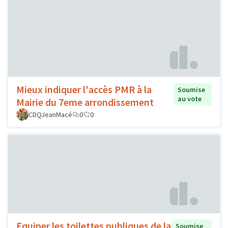
Mieux indiquer l'accès PMR à la
Soumise
au vote
Mairie du 7eme arrondissement
CDQJeanMacé
0
0
Equiper les toilettes publiques de la
Soumise