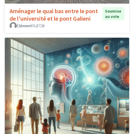
Aménager le quai bas entre le pont
Soumise
au vote
de l'université et le pont Galieni
Clément
2
0