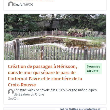
Ouafa
0
0
Création de passages à Hérisson,
Soumise
au vote
dans le mur qui sépare le parc de
l'internat Favre et le cimetière de la
Croix-Rousse
Christine Valex bénévole à la LPO Auvergne-Rhône-Alpes
délégation du Rhône
0
0