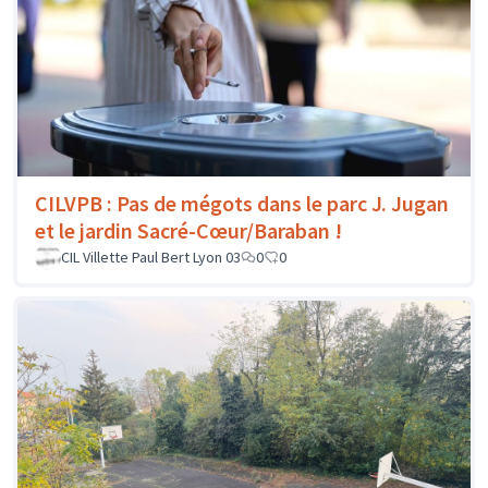
CILVPB : Pas de mégots dans le parc J. Jugan
et le jardin Sacré-Cœur/Baraban !
CIL Villette Paul Bert Lyon 03
0
0