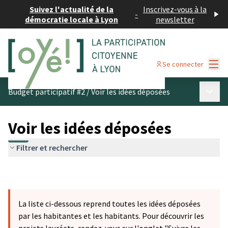
Suivez l'actualité de la
Inscrivez-vous à la
-
démocratie locale à Lyon
newsletter
Menu
Se connecter
Menu p
Budget participatif #2
/
Voir les idées déposées
Voir les idées déposées
Filtrer et rechercher
La liste ci-dessous reprend toutes les idées déposées
par les habitantes et les habitants. Pour découvrir les