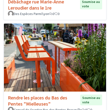
Débâchage rue Marie-Anne
Soumise au
vote
Leroudier dans le 1re
Des Espèces Parmi'Lyon
0
0
Rendre les places du Bas des
Soumise au
vote
Pentes "Mielleuses"
Conseil de Quartier Bas des Pentes-Presqu'île
0
0