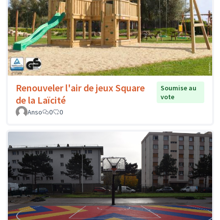
Renouveler l'air de jeux Square
Soumise au
vote
de la Laïcité
Anso
0
0