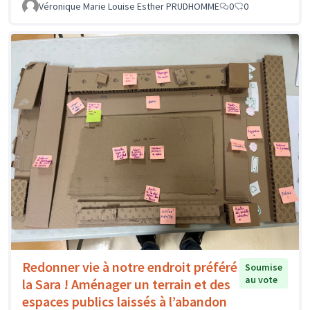
Véronique Marie Louise Esther PRUDHOMME
0
0
Redonner vie à notre endroit préféré
Soumise
au vote
la Sara ! Aménager un terrain et des
espaces publics laissés à l’abandon