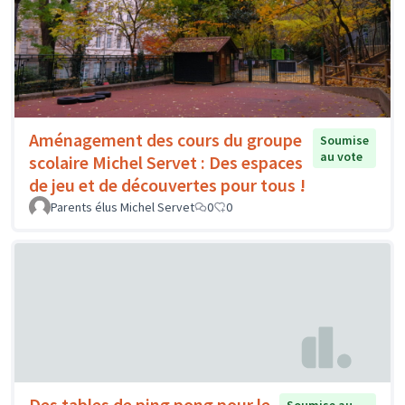
Aménagement des cours du groupe
Soumise
au vote
scolaire Michel Servet : Des espaces
de jeu et de découvertes pour tous !
Parents élus Michel Servet
0
0
Des tables de ping pong pour le
Soumise au