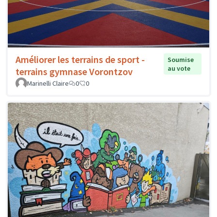
Améliorer les terrains de sport -
Soumise
au vote
terrains gymnase Vorontzov
Marinelli Claire
0
0