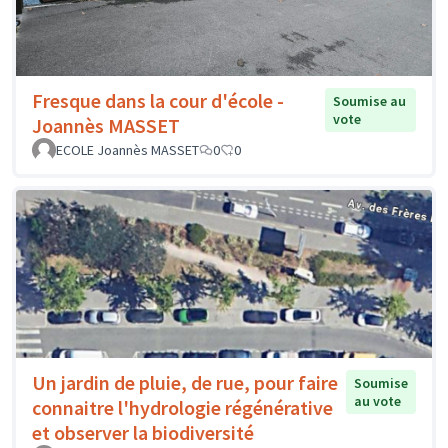
Fresque dans la cour d'école -
Soumise au
vote
Joannès MASSET
ECOLE Joannès MASSET
0
0
Un jardin de pluie, de rue, pour faire
Soumise
au vote
connaitre l'hydrologie régénérative
et observer la biodiversité