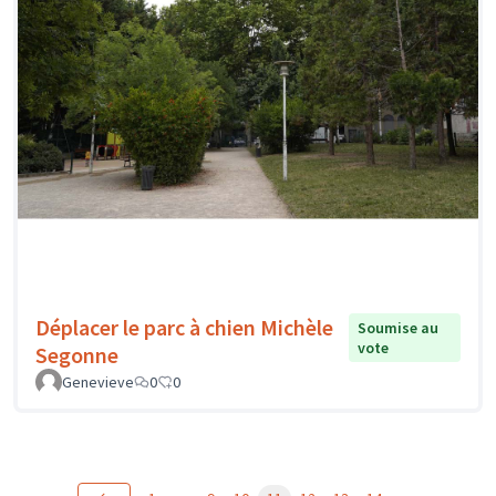
Déplacer le parc à chien Michèle
Soumise au
vote
Segonne
Genevieve
0
0