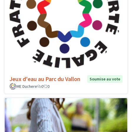
Jeux d'eau au Parc du Vallon
Soumise au vote
ME Duchere
0
0