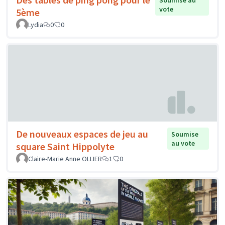
vote
5ème
Lydia
0
0
De nouveaux espaces de jeu au
Soumise
au vote
square Saint Hippolyte
Claire-Marie Anne OLLIER
1
0