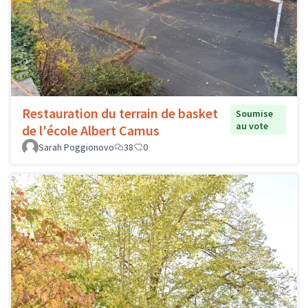
Restauration du terrain de basket
Soumise
au vote
de l'école Albert Camus
Sarah Poggionovo
38
0