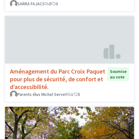
SARRA FAJACS
0
0
Aménagement du Parc Croix Paquet
Soumise
au vote
pour plus de sécurité, de confort et
d’accessibilité.
Parents élus Michel Servet
1
0