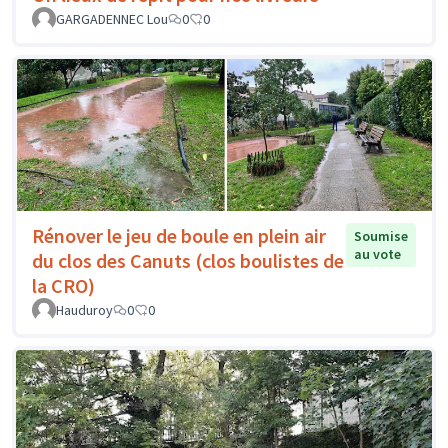
GARGADENNEC Lou
0
0
Rénover le jeu de boule en plein air
Soumise
au vote
du clos des Canuts (clos boulistes de
la CRO)
Hauduroy
0
0