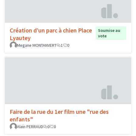
Création d’un parc à chien Place
Soumise au
vote
Lyautey
Megane MONTANVERT
1
0
Faire de la rue du 1er film une "rue des
enfants"
Alain PERRAUD
0
0