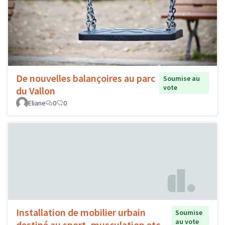
De nouvelles balançoires au parc
Soumise au
vote
du Vallon
Eliane
0
0
Installation de mobilier urbain
Soumise
au vote
destiné au sport, musculation etc