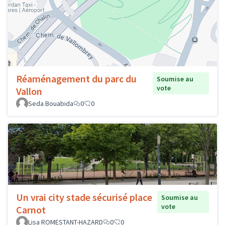
Réaménagement du parc du
Soumise au
vote
Vallon
Seda Bouabida
0
0
Un vrai city stade sécurisé place
Soumise au
vote
Carnot
Lisa ROMESTANT-HAZARD
0
0