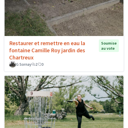
Restaurer et remettre en eau la
Soumise
au vote
fontaine Camille Roy jardin des
Chartreux
G Sornay
2
0