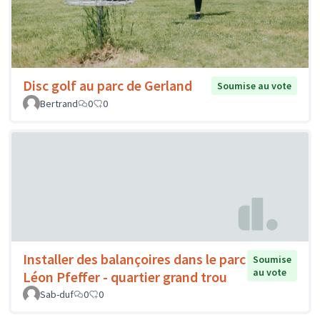
Disc golf au parc de Gerland
Soumise au vote
Bertrand
0
0
Installer des balançoires dans le parc
Soumise
au vote
Léon Pfeffer - quartier grand trou
Sab-duf
0
0