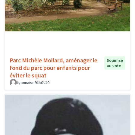
Parc Michèle Mollard, aménager le
Soumise
au vote
fond du parc pour enfants pour
éviter le squat
Lyonnaise9
0
0