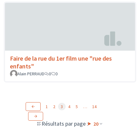
Faire de la rue du 1er film une "rue des
enfants"
Alain PERRAUD
0
0
1
2
3
4
5
…
14
Résultats par page :
20