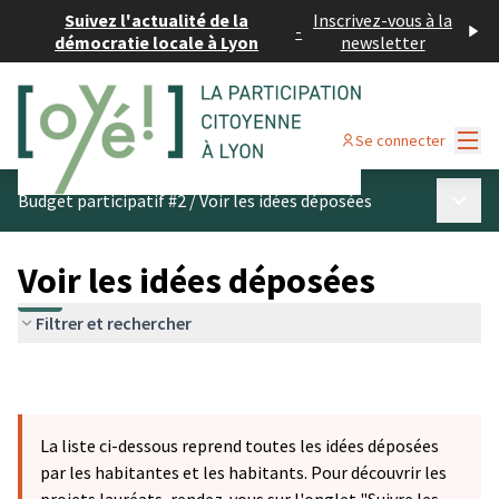
Suivez l'actualité de la
Inscrivez-vous à la
-
démocratie locale à Lyon
newsletter
Menu
Se connecter
Menu p
Budget participatif #2
/
Voir les idées déposées
Voir les idées déposées
Filtrer et rechercher
La liste ci-dessous reprend toutes les idées déposées
par les habitantes et les habitants. Pour découvrir les