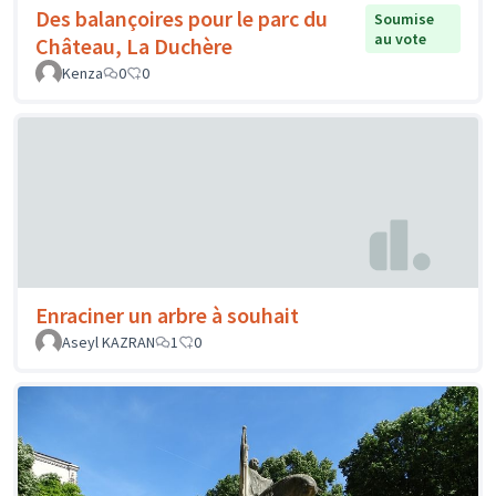
Des balançoires pour le parc du
Soumise
au vote
Château, La Duchère
Kenza
0
0
Enraciner un arbre à souhait
Aseyl KAZRAN
1
0