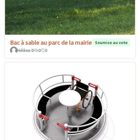
Bac à sable au parc de la mairie
Soumise au vote
Hélène D
0
0