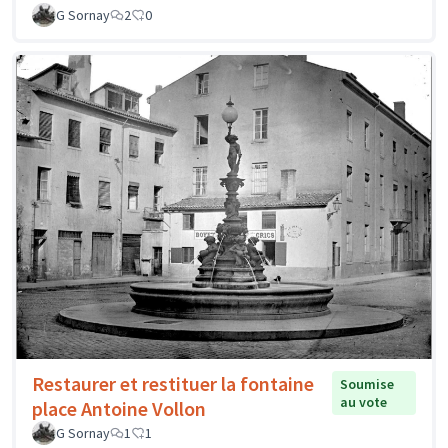
G Sornay
2
0
Restaurer et restituer la fontaine
Soumise
au vote
place Antoine Vollon
G Sornay
1
1