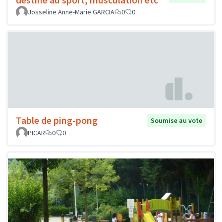
Josseline Anne-Marie GARCIA
0
0
Table de ping-pong
Soumise au vote
PICAR
0
0