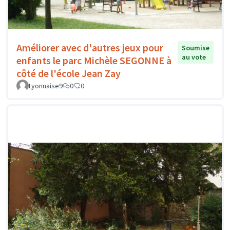
Améliorer avec d'autres jeux pour
Soumise
au vote
enfants le parc Michèle SEGONNE à
côté de l'école Jean Zay
Lyonnaise9
0
0