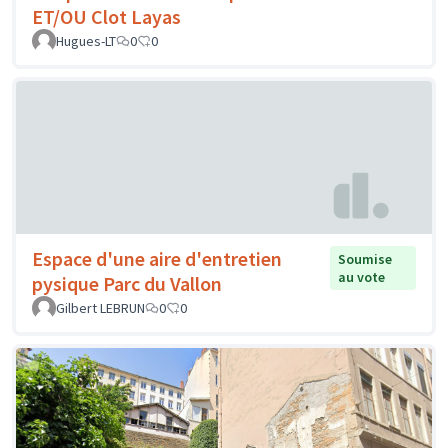
ET/OU Clot Layas
Hugues-LT
0
0
Espace d'une aire d'entretien
Soumise
au vote
pysique Parc du Vallon
Gilbert LEBRUN
0
0