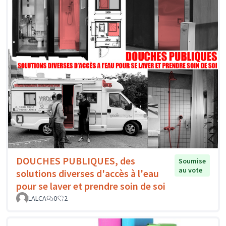
DOUCHES PUBLIQUES, des
Soumise
au vote
solutions diverses d'accès à l'eau
pour se laver et prendre soin de soi
LALCA
0
2