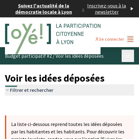
Suivez l'actualité de la
Inscrivez-vous à la
-
démocratie locale à Lyon
newsletter
Menu
Se connecter
Menu p
Budget participatif #2
/
Voir les idées déposées
Voir les idées déposées
Filtrer et rechercher
La liste ci-dessous reprend toutes les idées déposées
par les habitantes et les habitants. Pour découvrir les