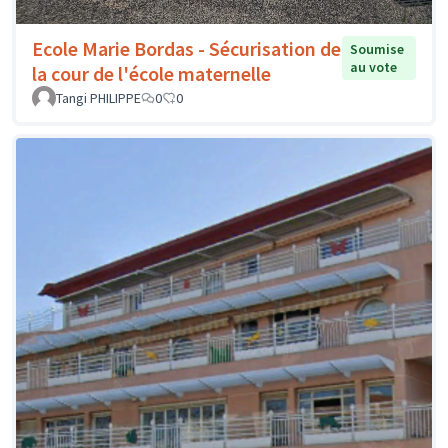
Ecole Marie Bordas - Sécurisation de
Soumise
au vote
la cour de l'école maternelle
Tangi PHILIPPE
0
0