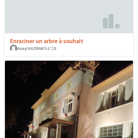
Enraciner un arbre à souhait
Aseyl KAZRAN
1
0