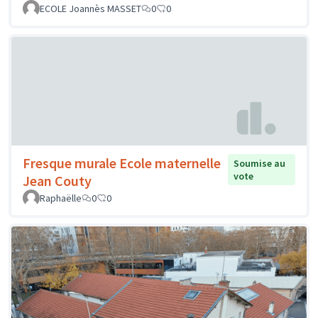
ECOLE Joannès MASSET
0
0
Fresque murale Ecole maternelle
Soumise au
vote
Jean Couty
Raphaëlle
0
0