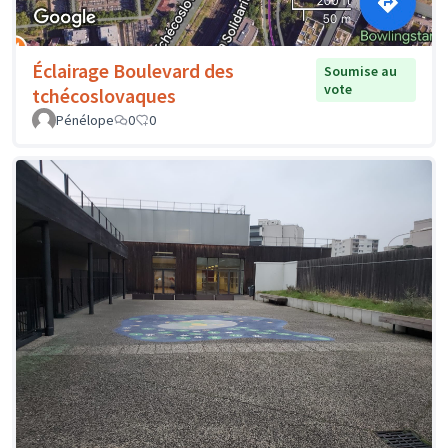
Éclairage Boulevard des
Soumise au
vote
tchécoslovaques
Pénélope
0
0