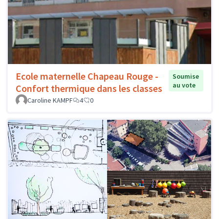
Ecole maternelle Chapeau Rouge -
Soumise
au vote
Confort thermique dans les classes
Caroline KAMPF
4
0