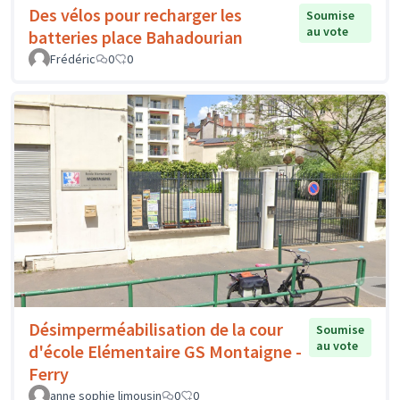
Des vélos pour recharger les
Soumise
au vote
batteries place Bahadourian
Frédéric
0
0
Désimperméabilisation de la cour
Soumise
au vote
d'école Elémentaire GS Montaigne -
Ferry
anne sophie limousin
0
0