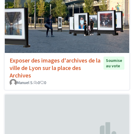
Exposer des images d'archives de la
Soumise
au vote
ville de Lyon sur la place des
Archives
Manuel S.
0
0