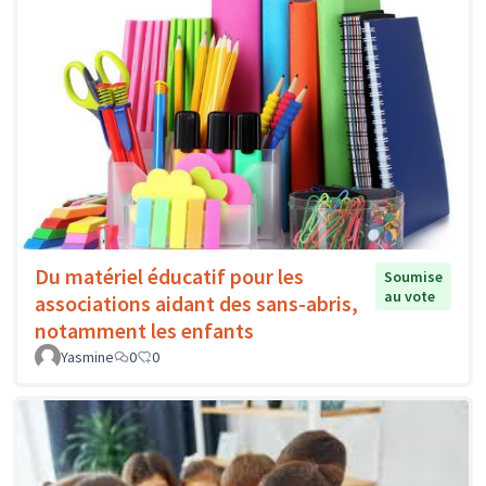
Du matériel éducatif pour les
Soumise
au vote
associations aidant des sans-abris,
notamment les enfants
Yasmine
0
0