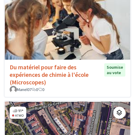
Du matériel pour faire des
Soumise
au vote
expériences de chimie à l'école
(Microscopes)
Manel07
0
0