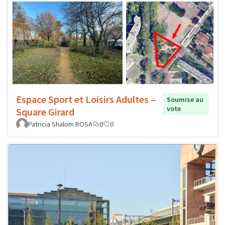
Espace Sport et Loisirs Adultes –
Soumise au
vote
Square Girard
Patricia Shalom ROSA
0
0