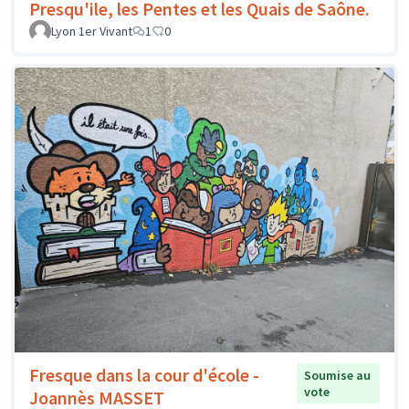
Presqu'ile, les Pentes et les Quais de Saône.
Lyon 1er Vivant
1
0
Fresque dans la cour d'école -
Soumise au
vote
Joannès MASSET