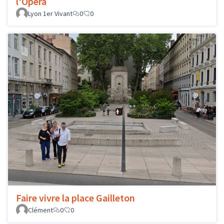
l'Opéra
Lyon 1er Vivant
0
0
Faire vivre la place Gailleton
Clément
0
0