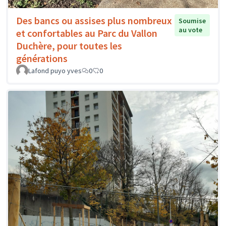
Des bancs ou assises plus nombreux
Soumise
au vote
et confortables au Parc du Vallon
Duchère, pour toutes les
générations
Lafond puyo yves
0
0