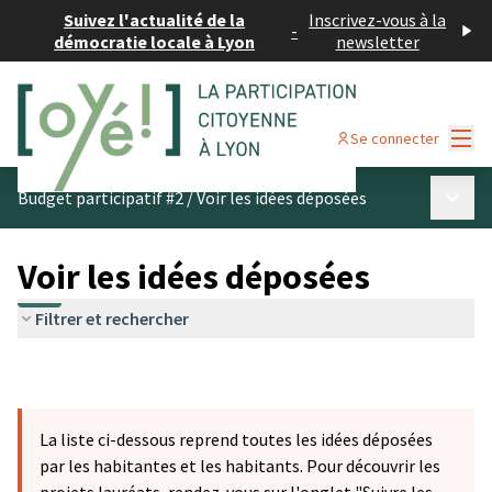
Suivez l'actualité de la
Inscrivez-vous à la
-
démocratie locale à Lyon
newsletter
Menu
Se connecter
Menu p
Budget participatif #2
/
Voir les idées déposées
Voir les idées déposées
Filtrer et rechercher
La liste ci-dessous reprend toutes les idées déposées
par les habitantes et les habitants. Pour découvrir les