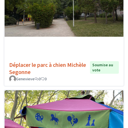
Déplacer le parc à chien Michèle
Soumise au
vote
Segonne
Genevieve
0
0