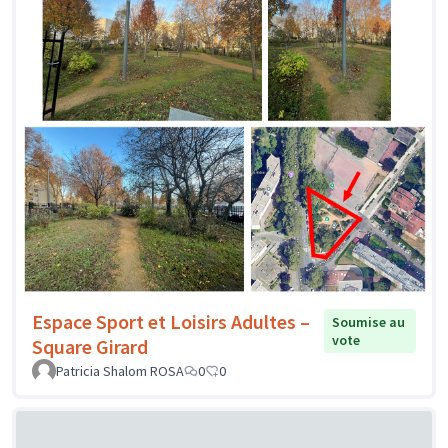
Espace Sport et Loisirs Adultes –
Soumise au
vote
Square Girard
Patricia Shalom ROSA
0
0