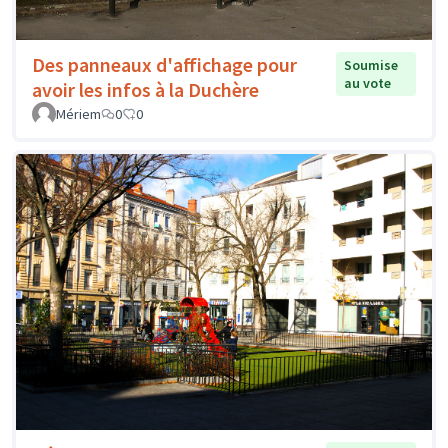
Des panneaux d'affichage pour
Soumise
au vote
avoir les infos à la Duchère
Mériem
0
0