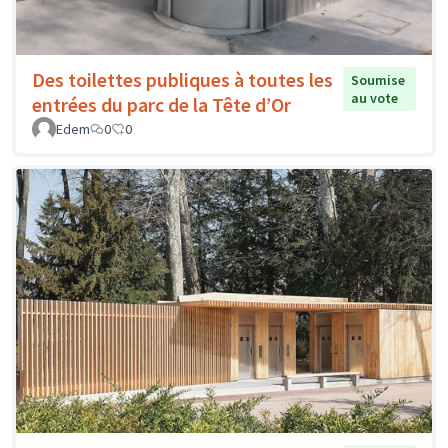
Des toilettes publiques à toutes les
Soumise
au vote
entrées du parc de la Tête d’Or
Edem
0
0