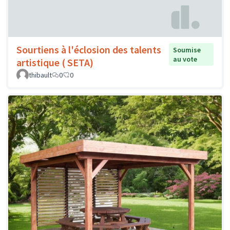
Sourtiens à l'éclosion des talents
Soumise
au vote
artistique ( SETA)
thibault
0
0