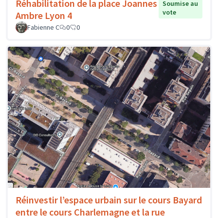
Réhabilitation de la place Joannes
Soumise au
vote
Ambre Lyon 4
Fabienne C
0
0
Réinvestir l’espace urbain sur le cours Bayard
entre le cours Charlemagne et la rue