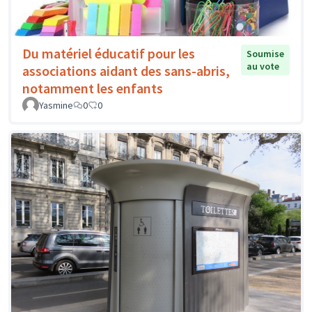
Du matériel éducatif pour les
Soumise
au vote
associations aidant des sans-abris,
notamment les enfants
Yasmine
0
0