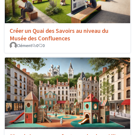
Créer un Quai des Savoirs au niveau du
Musée des Confluences
Clément
0
0