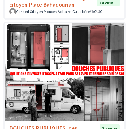
au vote
citoyen Place Bahadourian
Conseil Citoyen Moncey Voltaire Guillotière
0
0
DOUCHES PUBLIQUES, des
Soumise