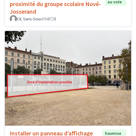
au vote
proximité du groupe scolaire Nové-
Josserand
CIL Sans-Souci
0
0
Installer un panneau d’affichage
Soumise