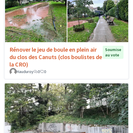
Rénover le jeu de boule en plein air
Soumise
au vote
du clos des Canuts (clos boulistes de
la CRO)
Hauduroy
0
0