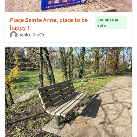
Place Sainte Anne, place to be
Soumise au
vote
happy !
Steph C.
0
0