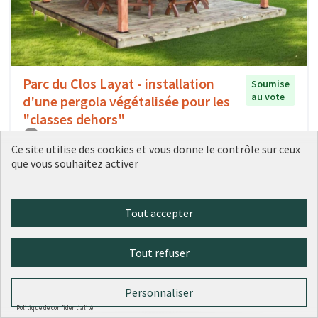
Parc du Clos Layat - installation
Soumise
au vote
d'une pergola végétalisée pour les
"classes dehors"
Tangi PHILIPPE
0
0
Ce site utilise des cookies et vous donne le contrôle sur ceux
que vous souhaitez activer
Tout accepter
Tout refuser
Personnaliser
Politique de confidentialité