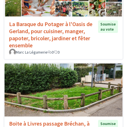
La Baraque du Potager à l'Oasis de
Soumise
au vote
Gerland, pour cuisiner, manger,
papoter, bricoler, jardiner et fêter
ensemble
Marc La Légumerie
0
0
Boite à Livres passage Bréchan, à
Soumise