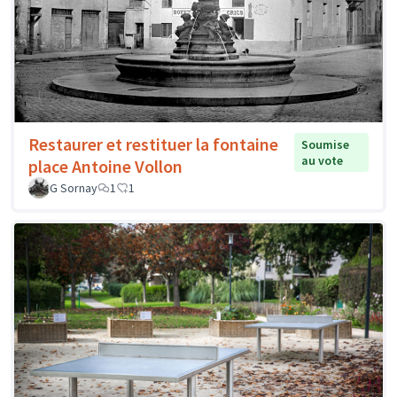
Restaurer et restituer la fontaine
Soumise
au vote
place Antoine Vollon
G Sornay
1
1