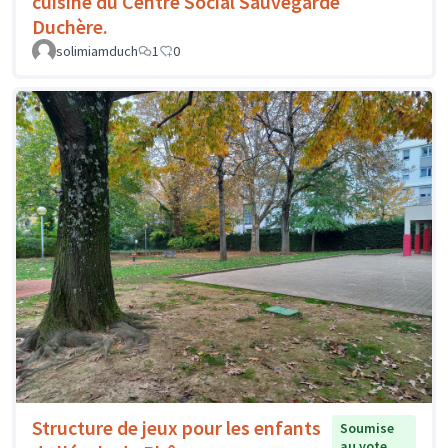
cuisine du Centre Social Sauvegarde
Duchère.
solimiamduch
1
0
Structure de jeux pour les enfants
Soumise
au vote