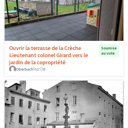
Ouvrir la terrasse de la Crèche
Soumise
au vote
Lieutenant colonel Girard vers le
jardin de la copropriété
Oberbach
1
0