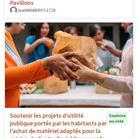
Pavillons
JeanMIGNERY
1
0
Soutenir les projets d’utilité
Soumise
au vote
publique portés par les habitants par
l’achat de matériel adaptés pour la