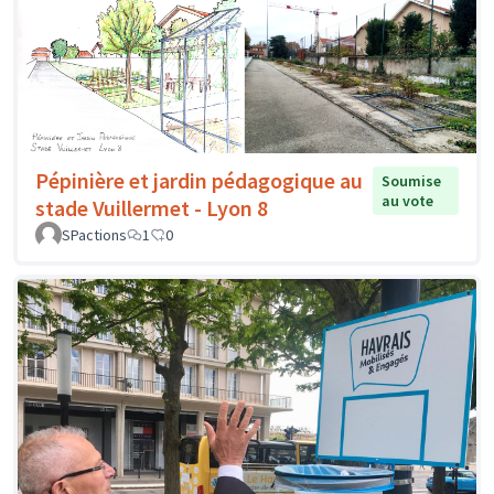
Pépinière et jardin pédagogique au
Soumise
au vote
stade Vuillermet - Lyon 8
SPactions
1
0