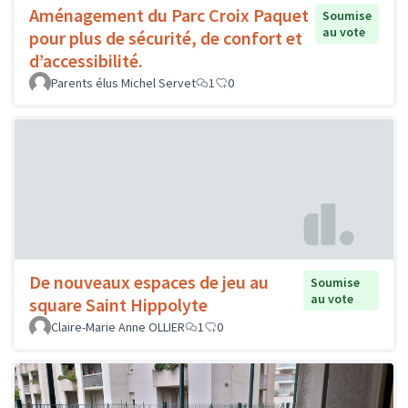
Aménagement du Parc Croix Paquet
Soumise
au vote
pour plus de sécurité, de confort et
d’accessibilité.
Parents élus Michel Servet
1
0
De nouveaux espaces de jeu au
Soumise
au vote
square Saint Hippolyte
Claire-Marie Anne OLLIER
1
0