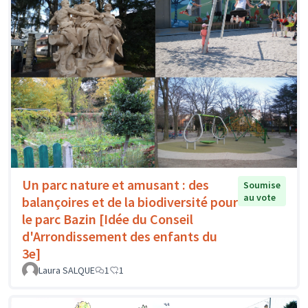
Un parc nature et amusant : des
Soumise
au vote
balançoires et de la biodiversité pour
le parc Bazin [Idée du Conseil
d'Arrondissement des enfants du
3e]
Laura SALQUE
1
1