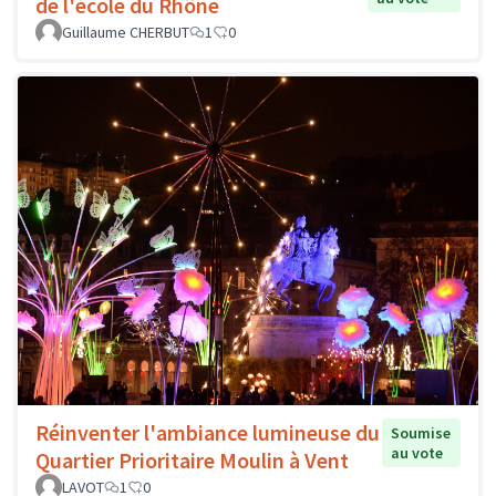
de l'école du Rhône
Guillaume CHERBUT
1
0
Réinventer l'ambiance lumineuse du
Soumise
au vote
Quartier Prioritaire Moulin à Vent
LAVOT
1
0