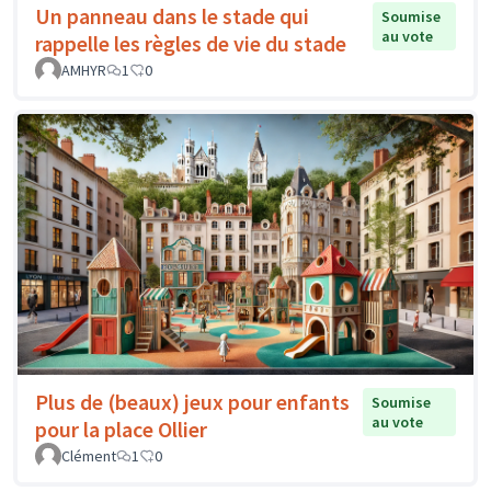
Un panneau dans le stade qui
Soumise
au vote
rappelle les règles de vie du stade
AMHYR
1
0
Plus de (beaux) jeux pour enfants
Soumise
au vote
pour la place Ollier
Clément
1
0