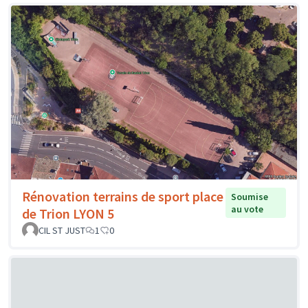
Rénovation terrains de sport place
Soumise
au vote
de Trion LYON 5
CIL ST JUST
1
0