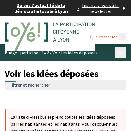
Suivez l'actualité de la
Inscrivez-vous à la
-
démocratie locale à Lyon
newsletter
Menu
Se connecter
Menu p
Budget participatif #2
/
Voir les idées déposées
Voir les idées déposées
Filtrer et rechercher
La liste ci-dessous reprend toutes les idées déposées
par les habitantes et les habitants. Pour découvrir les