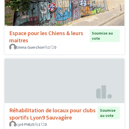
Espace pour les Chiens & leurs
Soumise au
vote
maitres
Emma Guerchon
1
0
Réhabilitation de locaux pour clubs
Soumise
au vote
sportifs Lyon9 Sauvagère
cyril PHILIS
1
0