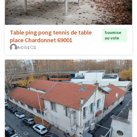
Table ping pong tennis de table
Soumise
au vote
place Chardonnet 69001
A-C
1
1