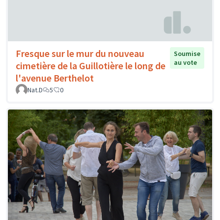
Fresque sur le mur du nouveau
Soumise
au vote
cimetière de la Guillotière le long de
l'avenue Berthelot
Nat.D
5
0