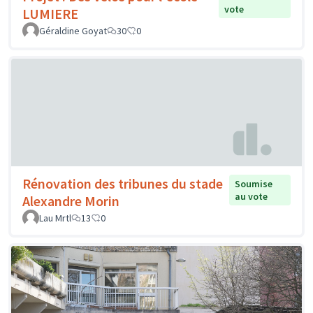
vote
LUMIERE
Géraldine Goyat
30
0
Rénovation des tribunes du stade
Soumise
au vote
Alexandre Morin
Lau Mrtl
13
0