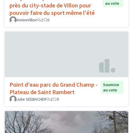
au vote
près du city-stade de Villon pour
pouvoir faire du sport même l'été
AmineVillon
2
0
Point d'eau parc du Grand Champ -
Soumise
au vote
Plateau de Saint Rambert
Julie SEEBACHER
2
0