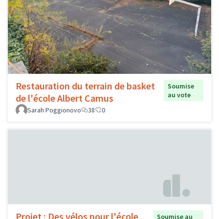
Restauration du terrain de basket
Soumise
au vote
de l'école Albert Camus
Sarah Poggionovo
38
0
Projet : Des vélos pour l'école
Soumise au