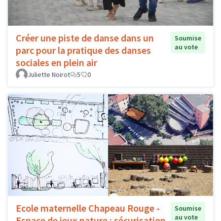
Créer une piste de danse dans un
Soumise
au vote
parc pour la pratique des danses
sociales en plein air
Juliette Noirot
5
0
Ecole maternelle Chapeau Rouge -
Soumise
au vote
Espace de jeux nature : sécurisation