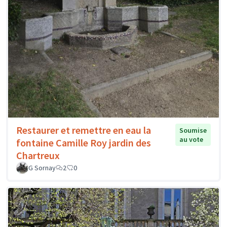
Restaurer et remettre en eau la
Soumise
au vote
fontaine Camille Roy jardin des
Chartreux
G Sornay
2
0