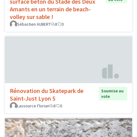
surface béton du Stade des Deux
Amants en un terrain de beach-
volley sur sable !
Sébastien AUBERT
8
0
Rénovation du Skatepark de
Soumise au
vote
Saint-Just Lyon 5
Lassource Florian
8
0