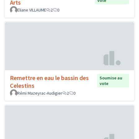
vote
Arts
Eliane VILLAUME
2
0
Remettre en eau le bassin des
Soumise au
vote
Celestins
Rémi Mazeyrac-Audigier
2
0