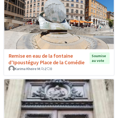
Remise en eau de la fontaine
Soumise
au vote
d'Ipoustéguy Place de la Comédie
Karima Kheire M.
2
0