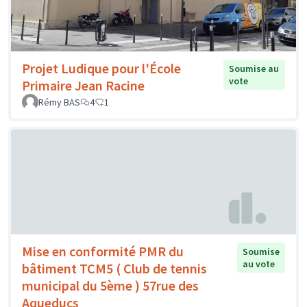
Projet Ludique pour l'École
Soumise au
vote
Primaire Jean Racine
Rémy BAS
4
1
Mise en conformité PMR du
Soumise
au vote
bâtiment TCM5 ( Club de tennis
municipal du 5ème ) 57rue des
Aqueducs