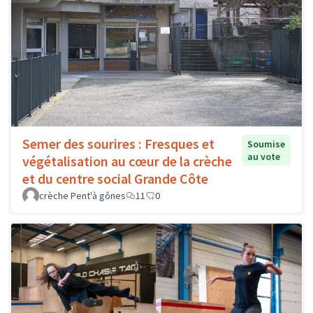
Semer des sourires : Fresques et
Soumise
au vote
végétalisation au cœur de la crèche
et du centre social Grande Côte
crèche Pent'à gônes
11
0