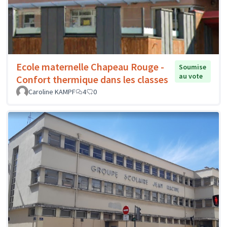
Ecole maternelle Chapeau Rouge -
Soumise
au vote
Confort thermique dans les classes
Caroline KAMPF
4
0