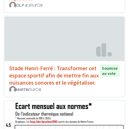
CIL P d J
3
0
Stade Henri-Ferré : Transformer cet
Soumise
au vote
espace sportif afin de mettre fin aux
nuisances sonores et le végétaliser.
MARTIN
3
0