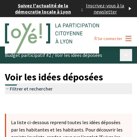
Suivez l'actualité de la
Inscrivez-vous à la
-
démocratie locale à Lyon
newsletter
Menu
Se connecter
Menu p
Budget participatif #2
/
Voir les idées déposées
Voir les idées déposées
Filtrer et rechercher
La liste ci-dessous reprend toutes les idées déposées
par les habitantes et les habitants. Pour découvrir les