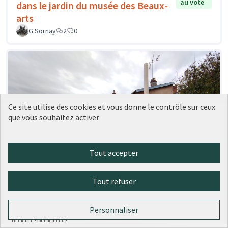
au vote
dans le jardin du musée des Beaux-
arts
G Sornay
2
0
Ce site utilise des cookies et vous donne le contrôle sur ceux
que vous souhaitez activer
Tout accepter
Tout refuser
Personnaliser
Remplacement du monte-charge
Politique de confidentialité
Soumise