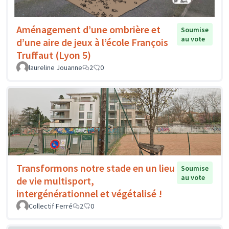
Aménagement d’une ombrière et
Soumise
au vote
d’une aire de jeux à l’école François
Truffaut (Lyon 5)
laureline Jouanne
2
0
Transformons notre stade en un lieu
Soumise
au vote
de vie multisport,
intergénérationnel et végétalisé !
Collectif Ferré
2
0