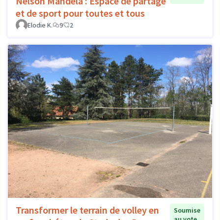
Nelson Mandela : Espace de partage
et de sport pour toutes et tous
Elodie K.
9
2
Transformer le terrain de volley en
Soumise
au vote