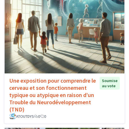
Une exposition pour comprendre le
Soumise
au vote
cerveau et son fonctionnement
typique ou atypique en raison d’un
Trouble du Neurodéveloppement
(TND)
ATOUTDYS
0
0