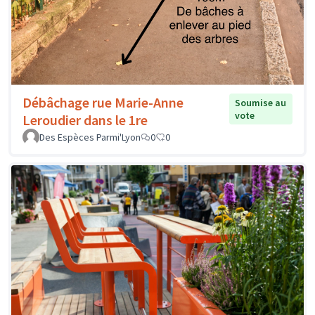
Débâchage rue Marie-Anne
Soumise au
vote
Leroudier dans le 1re
Des Espèces Parmi'Lyon
0
0