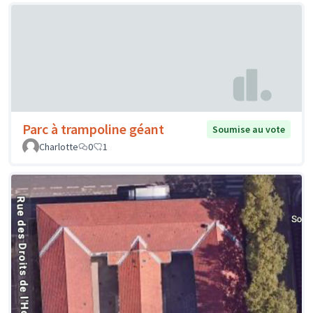
Parc à trampoline géant
Soumise au vote
Charlotte
0
1