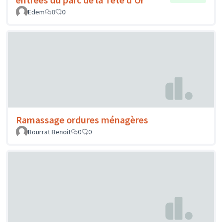
Edem
0
0
Ramassage ordures ménagères
Bourrat Benoit
0
0