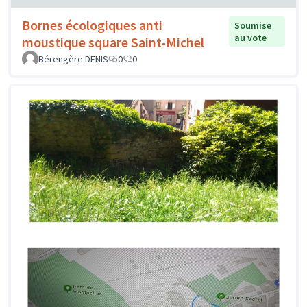
Bornes écologiques anti
Soumise
au vote
moustique square Saint-Michel
Bérengère DENIS
0
0