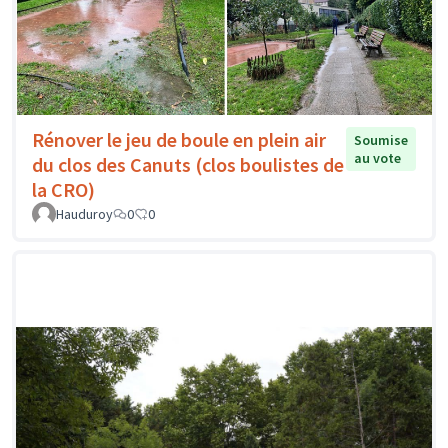
Rénover le jeu de boule en plein air
Soumise
au vote
du clos des Canuts (clos boulistes de
la CRO)
Hauduroy
0
0