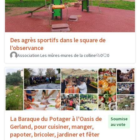
Des agrès sportifs dans le square de
l’observance
Association Les mûres-mures de la colline
0
0
La Baraque du Potager à l'Oasis de
Soumise
au vote
Gerland, pour cuisiner, manger,
papoter, bricoler, jardiner et fêter