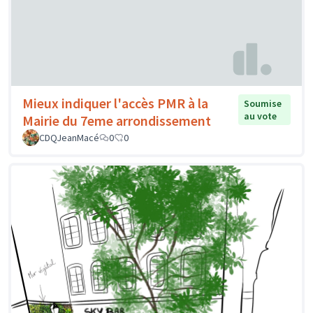
Mieux indiquer l'accès PMR à la
Soumise
au vote
Mairie du 7eme arrondissement
CDQJeanMacé
0
0