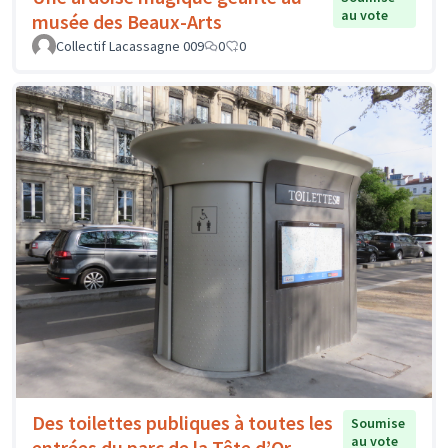
au vote
musée des Beaux-Arts
Collectif Lacassagne 009
0
0
Des toilettes publiques à toutes les
Soumise
au vote
entrées du parc de la Tête d’Or