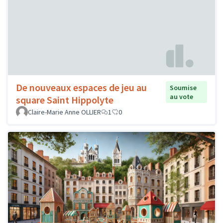
De nouveaux espaces de jeu au
Soumise
au vote
square Saint Hippolyte
Claire-Marie Anne OLLIER
1
0