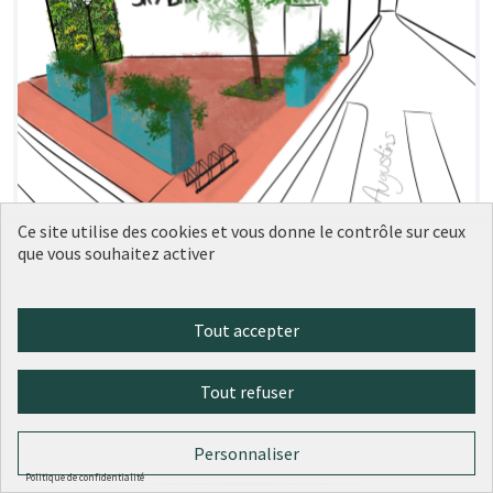
Ce site utilise des cookies et vous donne le contrôle sur ceux
que vous souhaitez activer
Tout accepter
Tout refuser
Replantons l'arbre et végétalisons le
croisement Flandrin/Augustins !
Personnaliser
claire caratelli
0
0
Politique de confidentialité