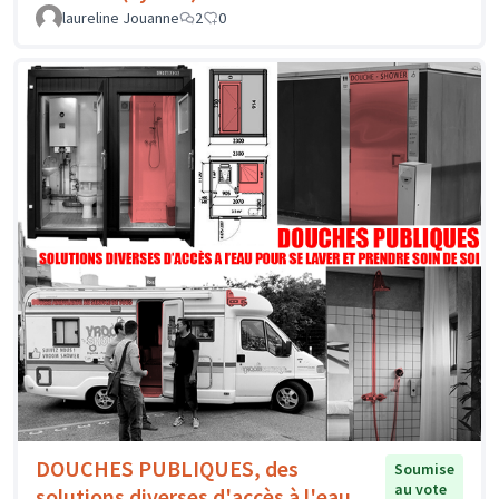
laureline Jouanne
2
0
DOUCHES PUBLIQUES, des
Soumise
au vote
solutions diverses d'accès à l'eau