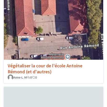
Végétaliser la cour de l'école Antoine
Rémond (et d'autres)
Anne-L. M
0
0