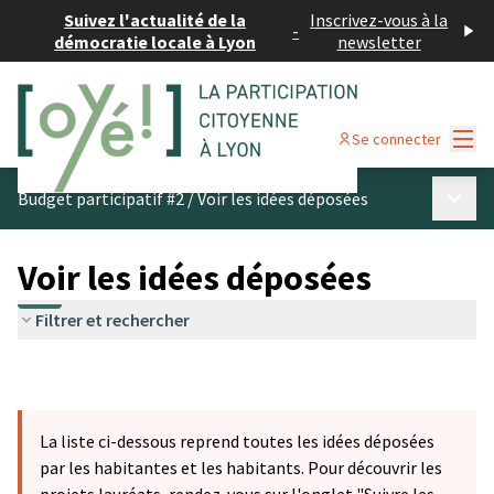
Suivez l'actualité de la
Inscrivez-vous à la
-
démocratie locale à Lyon
newsletter
Menu
Se connecter
Menu p
Budget participatif #2
/
Voir les idées déposées
Voir les idées déposées
Filtrer et rechercher
La liste ci-dessous reprend toutes les idées déposées
par les habitantes et les habitants. Pour découvrir les