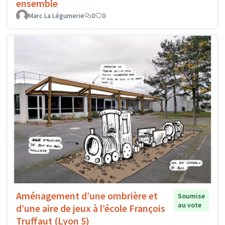
ensemble
Marc La Légumerie
0
0
Aménagement d’une ombrière et
Soumise
au vote
d’une aire de jeux à l’école François
Truffaut (Lyon 5)