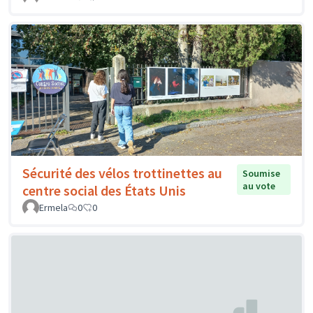
Sécurité des vélos trottinettes au
Soumise
au vote
centre social des États Unis
Ermela
0
0