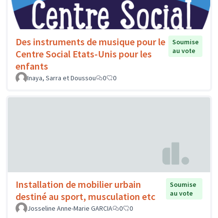
Des instruments de musique pour le
Soumise
au vote
Centre Social Etats-Unis pour les
enfants
Inaya, Sarra et Doussou
0
0
Installation de mobilier urbain
Soumise
au vote
destiné au sport, musculation etc
Josseline Anne-Marie GARCIA
0
0