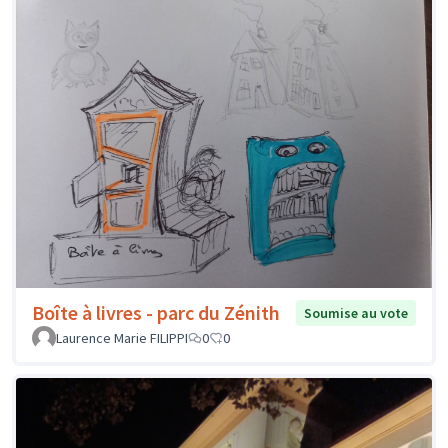
Boîte à livres - parc du Zénith
Soumise au vote
Laurence Marie FILIPPI
0
0