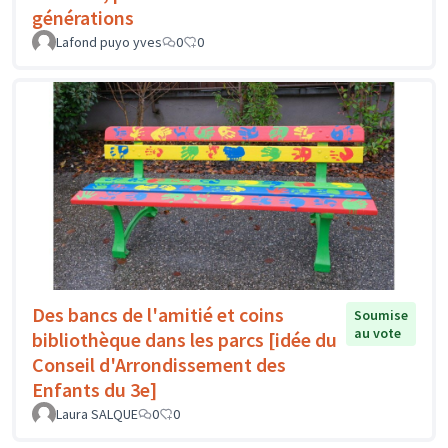
générations
Lafond puyo yves
0
0
Des bancs de l'amitié et coins
Soumise
au vote
bibliothèque dans les parcs [idée du
Conseil d'Arrondissement des
Enfants du 3e]
Laura SALQUE
0
0