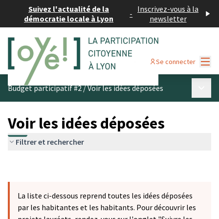
Suivez l'actualité de la
Inscrivez-vous à la
-
démocratie locale à Lyon
newsletter
Menu
Se connecter
Menu p
Budget participatif #2
/
Voir les idées déposées
Voir les idées déposées
Filtrer et rechercher
La liste ci-dessous reprend toutes les idées déposées
par les habitantes et les habitants. Pour découvrir les