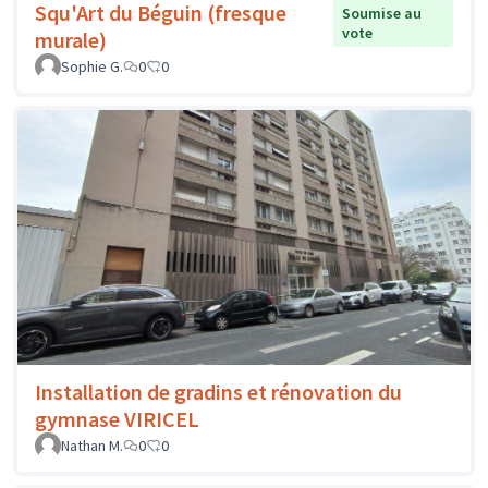
Squ'Art du Béguin (fresque
Soumise au
vote
murale)
Sophie G.
0
0
Installation de gradins et rénovation du
gymnase VIRICEL
Nathan M.
0
0