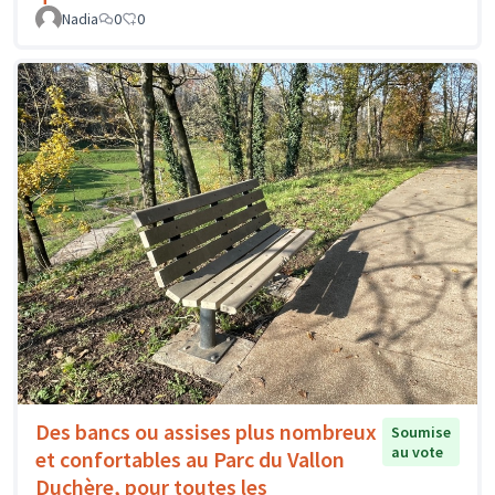
Nadia
0
0
Des bancs ou assises plus nombreux
Soumise
au vote
et confortables au Parc du Vallon
Duchère, pour toutes les