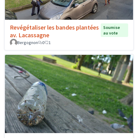
Revégétaliser les bandes plantées
Soumise
au vote
av. Lacassagne
Bergognon
0
1