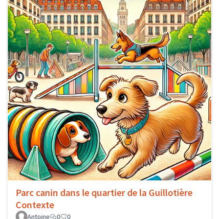
Parc canin dans le quartier de la Guillotière
Contexte
Antoine
0
0