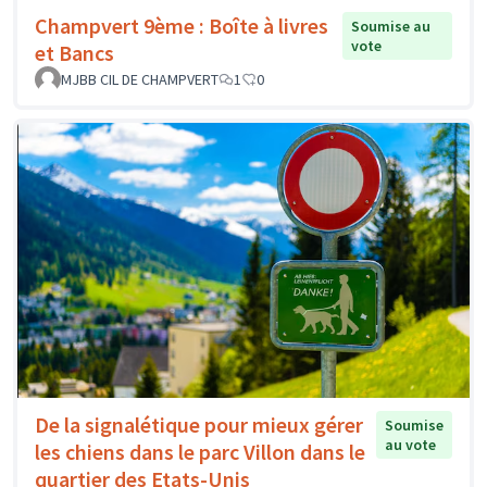
Champvert 9ème : Boîte à livres
Soumise au
vote
et Bancs
MJBB CIL DE CHAMPVERT
1
0
De la signalétique pour mieux gérer
Soumise
au vote
les chiens dans le parc Villon dans le
quartier des Etats-Unis