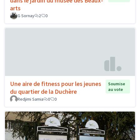
dans le jardin du musée des Beaux-
arts
G Sornay
2
0
Une aire de fitness pour les jeunes
Soumise
au vote
du quartier de la Duchère
Redjimi Samia
0
0