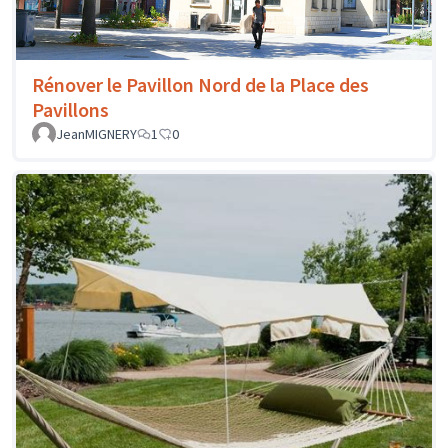
Rénover le Pavillon Nord de la Place des
Pavillons
JeanMIGNERY
1
0