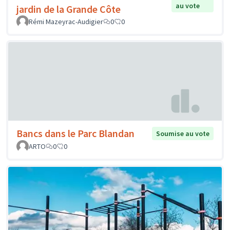
au vote
jardin de la Grande Côte
Rémi Mazeyrac-Audigier
0
0
Bancs dans le Parc Blandan
Soumise au vote
ARTO
0
0