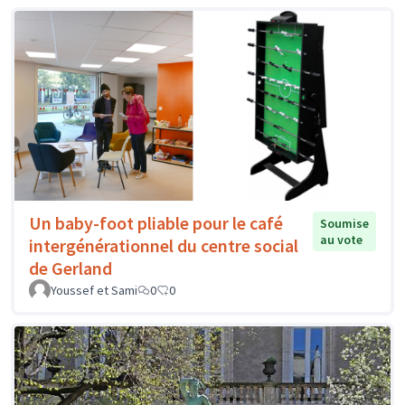
Un baby-foot pliable pour le café
Soumise
au vote
intergénérationnel du centre social
de Gerland
Youssef et Sami
0
0