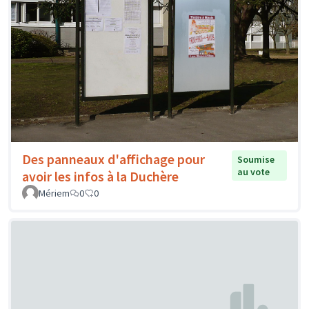
Des panneaux d'affichage pour
Soumise
au vote
avoir les infos à la Duchère
Mériem
0
0