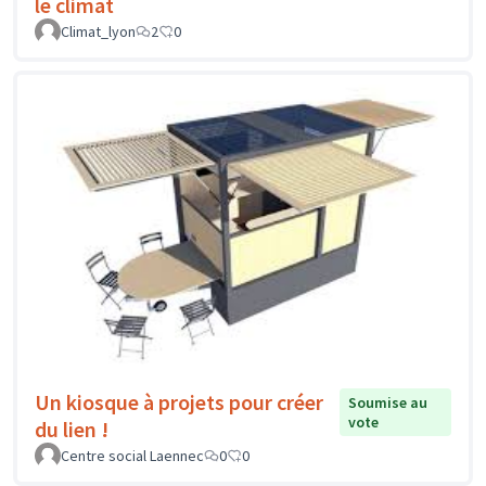
le climat
Climat_lyon
2
0
Un kiosque à projets pour créer
Soumise au
vote
du lien !
Centre social Laennec
0
0