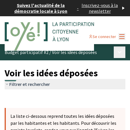
Suivez l'actualité de la
Inscrivez-vous à la
-
démocratie locale à Lyon
newsletter
Menu
Se connecter
Menu p
Budget participatif #2
/
Voir les idées déposées
Voir les idées déposées
Filtrer et rechercher
La liste ci-dessous reprend toutes les idées déposées
par les habitantes et les habitants. Pour découvrir les