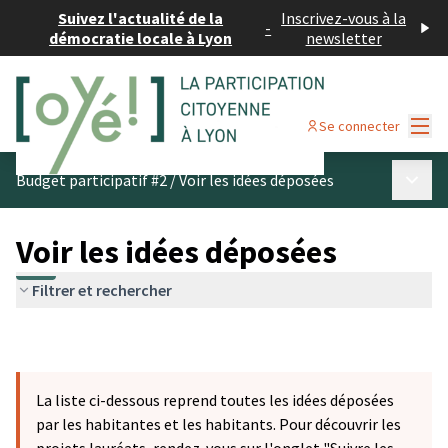
Suivez l'actualité de la
Inscrivez-vous à la
-
démocratie locale à Lyon
newsletter
Menu
Se connecter
Menu p
Budget participatif #2
/
Voir les idées déposées
Voir les idées déposées
Filtrer et rechercher
La liste ci-dessous reprend toutes les idées déposées
par les habitantes et les habitants. Pour découvrir les