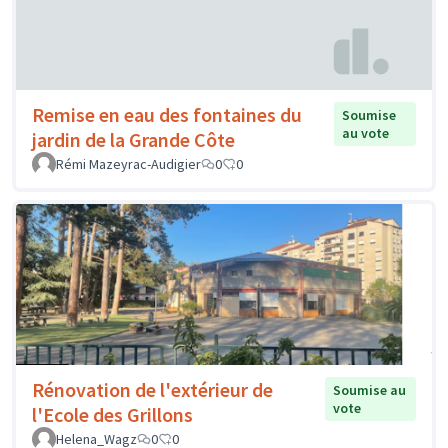
Remise en eau des fontaines du
Soumise
au vote
jardin de la Grande Côte
Rémi Mazeyrac-Audigier
0
0
Rénovation de l'extérieur de
Soumise au
vote
l'Ecole des Grillons
Helena_Wagz
0
0