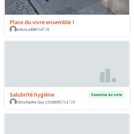
Place du vivre ensemble !
AdosLa40N
0
0
Salubrité hygiène
Soumise au vote
Christophe Guy COUDERC
1
0