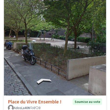
Place du Vivre Ensemble !
Soumise au vote
AdosLa40N
0
0