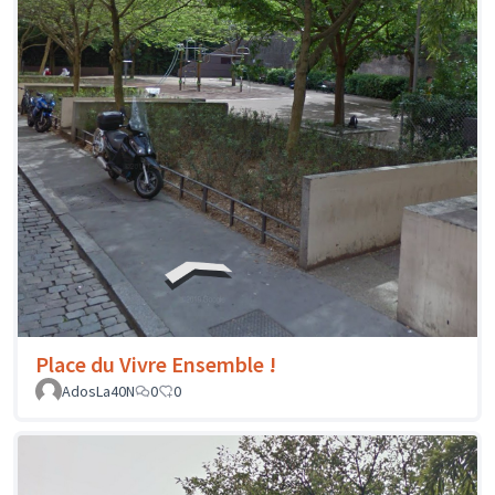
Place du Vivre Ensemble !
AdosLa40N
0
0