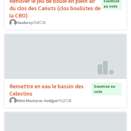
Rénover le jeu de boule en plein air
Soumise
au vote
du clos des Canuts (clos boulistes de
la CRO)
Hauduroy
0
0
Remettre en eau le bassin des
Soumise au
vote
Celestins
Rémi Mazeyrac-Audigier
2
0