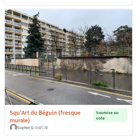
Squ'Art du Béguin (fresque
Soumise au
vote
murale)
Sophie G.
0
0