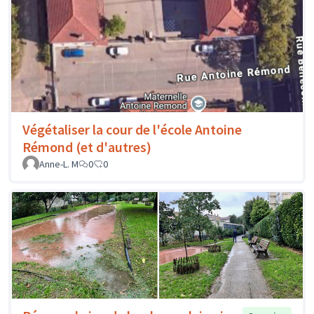
Végétaliser la cour de l'école Antoine
Rémond (et d'autres)
Anne-L. M
0
0