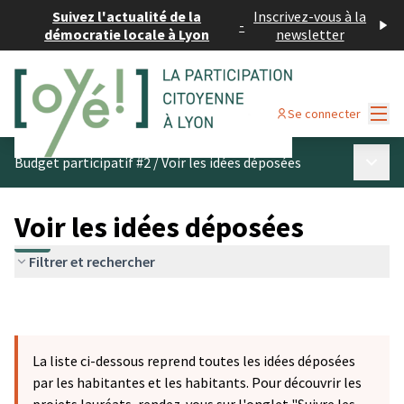
Suivez l'actualité de la
Inscrivez-vous à la
-
démocratie locale à Lyon
newsletter
Menu
Se connecter
Menu p
Budget participatif #2
/
Voir les idées déposées
Voir les idées déposées
Filtrer et rechercher
La liste ci-dessous reprend toutes les idées déposées
par les habitantes et les habitants. Pour découvrir les