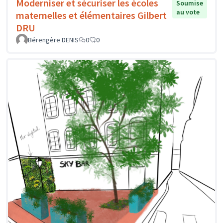
Moderniser et sécuriser les écoles
Soumise
au vote
maternelles et élémentaires Gilbert
DRU
Bérengère DENIS
0
0