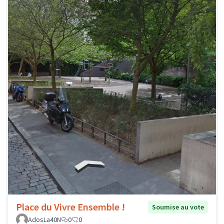
Place du Vivre Ensemble !
Soumise au vote
AdosLa40N
0
0