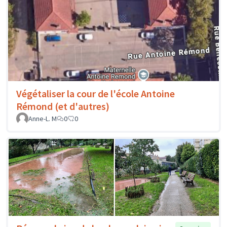
Végétaliser la cour de l'école Antoine
Rémond (et d'autres)
Anne-L. M
0
0