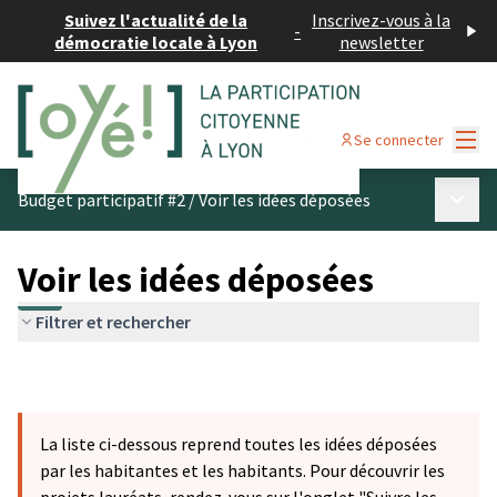
Suivez l'actualité de la
Inscrivez-vous à la
-
démocratie locale à Lyon
newsletter
Menu
Se connecter
Menu p
Budget participatif #2
/
Voir les idées déposées
Voir les idées déposées
Filtrer et rechercher
La liste ci-dessous reprend toutes les idées déposées
par les habitantes et les habitants. Pour découvrir les