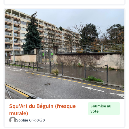
Squ'Art du Béguin (fresque
Soumise au
vote
murale)
Sophie G.
0
0