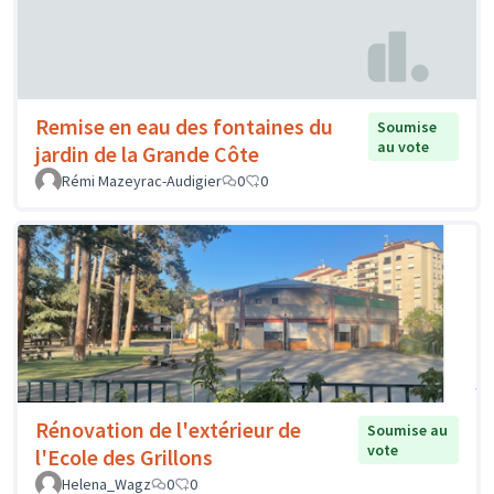
Remise en eau des fontaines du
Soumise
au vote
jardin de la Grande Côte
Rémi Mazeyrac-Audigier
0
0
Rénovation de l'extérieur de
Soumise au
vote
l'Ecole des Grillons
Helena_Wagz
0
0