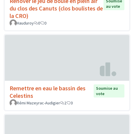
Rénover le jeu de boule en plein air
Soumise
au vote
du clos des Canuts (clos boulistes de
la CRO)
Hauduroy
0
0
Remettre en eau le bassin des
Soumise au
vote
Celestins
Rémi Mazeyrac-Audigier
2
0