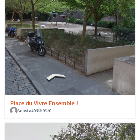
Place du Vivre Ensemble !
AdosLa40N
0
0