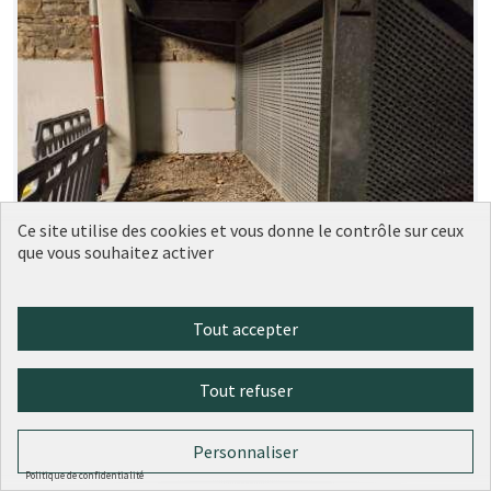
Ce site utilise des cookies et vous donne le contrôle sur ceux
que vous souhaitez activer
Tout accepter
Végétaliser deux espaces
Soumise
au vote
extérieurs de l’école Veyet
Tout refuser
LES PARENTS DE L'ECOLE VEYET
0
0
Personnaliser
Politique de confidentialité