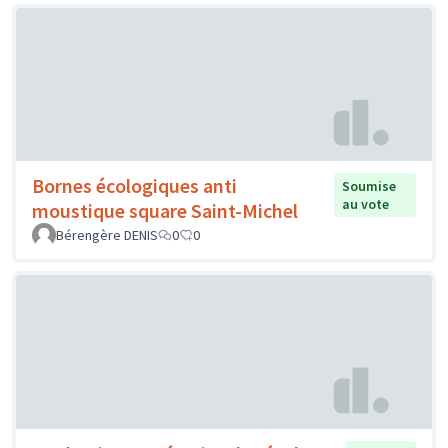
Bornes écologiques anti
Soumise
au vote
moustique square Saint-Michel
Bérengère DENIS
0
0