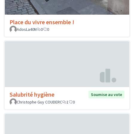
Place du vivre ensemble !
AdosLa40N
0
0
Salubrité hygiène
Soumise au vote
Christophe Guy COUDERC
1
0