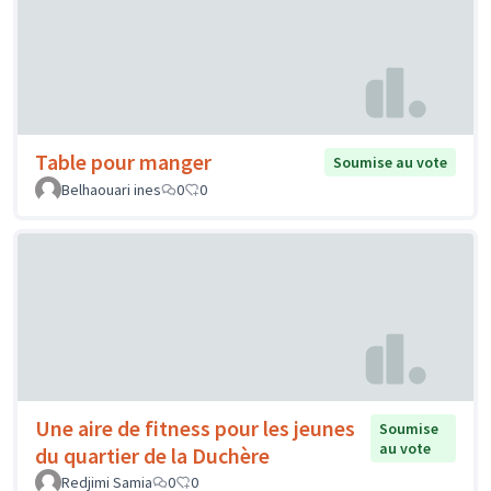
Table pour manger
Soumise au vote
Belhaouari ines
0
0
Une aire de fitness pour les jeunes
Soumise
au vote
du quartier de la Duchère
Redjimi Samia
0
0