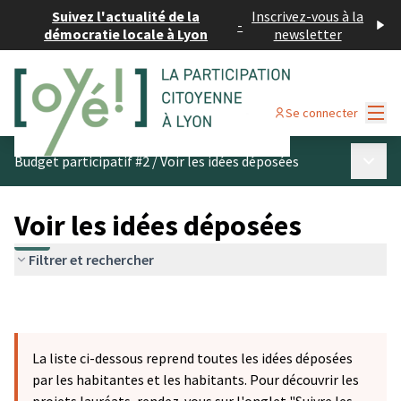
Suivez l'actualité de la
Inscrivez-vous à la
-
démocratie locale à Lyon
newsletter
Menu
Se connecter
Menu p
Budget participatif #2
/
Voir les idées déposées
Voir les idées déposées
Filtrer et rechercher
La liste ci-dessous reprend toutes les idées déposées
par les habitantes et les habitants. Pour découvrir les