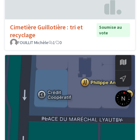
Cimetière Guillotière : tri et
Soumise au
vote
recyclage
FOUILLIT Michèle
1
0