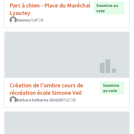
Parc à chien - Place du Maréchal
Soumise au
vote
Lyautey
Vianney
0
0
Création de l'ombre cours de
Soumise
au vote
récréation école Simone Veil
Barbara Katharina GEHLER
1
0