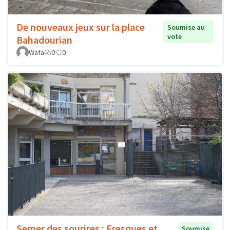
De nouveaux jeux sur la place
Soumise au
vote
Bahadourian
Wafa
0
0
Semer des sourires : Fresques et
Soumise