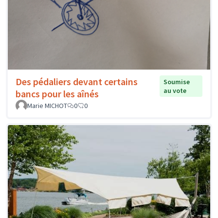
Des pédaliers devant certains
Soumise
au vote
bancs pour les aînés
Marie MICHOT
0
0