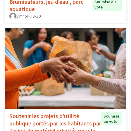
Brumisateurs, jeu d’eau , parc
Soumise au
vote
aquatique
Elmhor
0
0
Soutenir les projets d’utilité
Soumise
au vote
publique portés par les habitants par
l’achat de matériel adaptés pour la