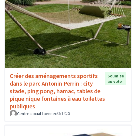
Créer des aménagements sportifs
Soumise
au vote
dans le parc Antonin Perrin : city
stade, ping pong, hamac, tables de
pique nique fontaines à eau toilettes
publiques
Centre social Laennec
1
0