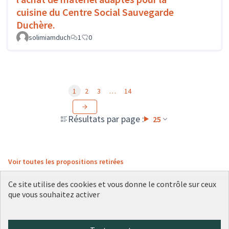
cuisine du Centre Social Sauvegarde
Duchère.
solimiamduch
1
0
1
2
3
…
14
Résultats par page :
25
Voir toutes les propositions retirées
Ce site utilise des cookies et vous donne le contrôle sur ceux
que vous souhaitez activer
Conditions d'utilisation
Paramètres des cookies
Plateforme de participation citoyenne de la Ville de Lyon sur X
Plateforme de participation citoyenne de la Ville de Lyon sur Face
Plateforme de participation citoyenne de la Ville de Lyon sur 
Plateforme de participation citoyenne de la Ville de Lyo
Plateforme de participation citoyenne de la Ville d