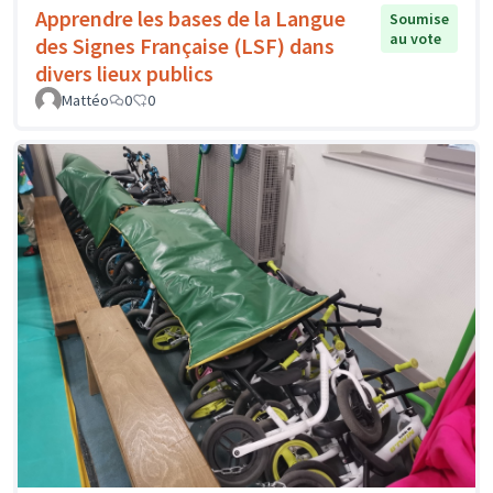
Apprendre les bases de la Langue
Soumise
au vote
des Signes Française (LSF) dans
divers lieux publics
Mattéo
0
0