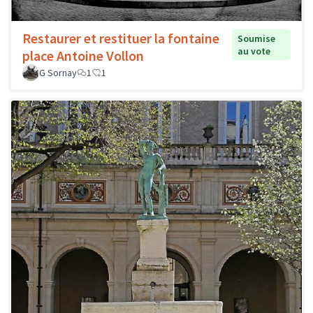
Restaurer et restituer la fontaine
Soumise
au vote
place Antoine Vollon
G Sornay
1
1