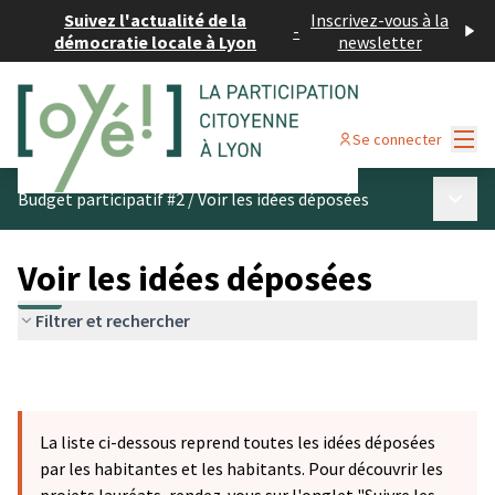
Suivez l'actualité de la
Inscrivez-vous à la
-
démocratie locale à Lyon
newsletter
Menu
Se connecter
Menu p
Budget participatif #2
/
Voir les idées déposées
Voir les idées déposées
Filtrer et rechercher
La liste ci-dessous reprend toutes les idées déposées
par les habitantes et les habitants. Pour découvrir les