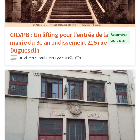
CILVPB : Un lifting pour l'entrée de la
Soumise
au vote
mairie du 3e arrondissement 215 rue
Duguesclin
CIL Villette Paul Bert Lyon 03
0
0