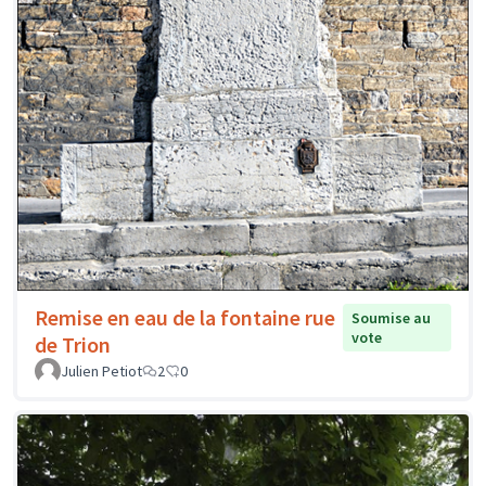
Remise en eau de la fontaine rue
Soumise au
vote
de Trion
Julien Petiot
2
0