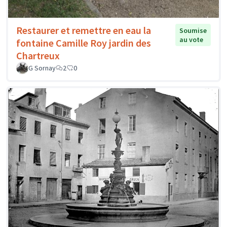
Restaurer et remettre en eau la
Soumise
au vote
fontaine Camille Roy jardin des
Chartreux
G Sornay
2
0