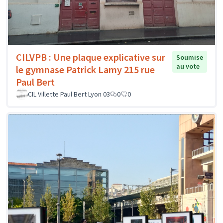
CILVPB : Une plaque explicative sur
Soumise
au vote
le gymnase Patrick Lamy 215 rue
Paul Bert
CIL Villette Paul Bert Lyon 03
0
0