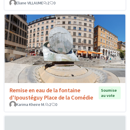
Eliane VILLAUME
2
0
Remise en eau de la fontaine
Soumise
au vote
d'Ipoustéguy Place de la Comédie
Karima Kheire M.
2
0