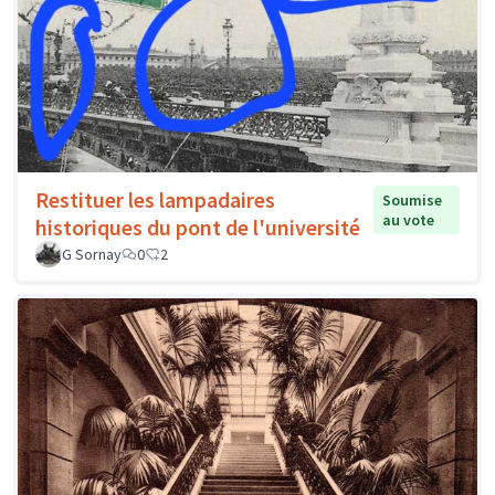
Restituer les lampadaires
Soumise
au vote
historiques du pont de l'université
G Sornay
0
2