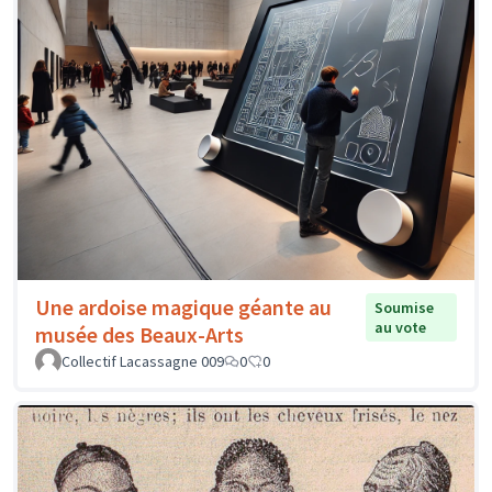
Une ardoise magique géante au
Soumise
au vote
musée des Beaux-Arts
Collectif Lacassagne 009
0
0