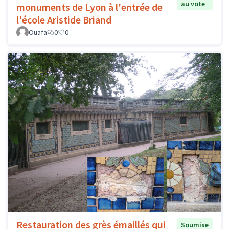
au vote
monuments de Lyon à l'entrée de
l'école Aristide Briand
Ouafa
0
0
Restauration des grès émaillés qui
Soumise