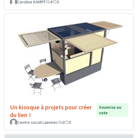
Caroline KAMPF
4
0
Un kiosque à projets pour créer
Soumise au
vote
du lien !
Centre social Laennec
0
0