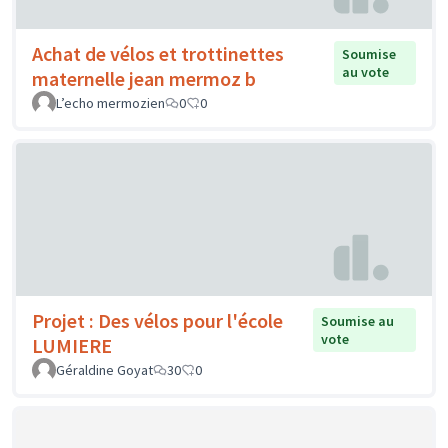
Achat de vélos et trottinettes
Soumise
au vote
maternelle jean mermoz b
L’echo mermozien
0
0
Projet : Des vélos pour l'école
Soumise au
vote
LUMIERE
Géraldine Goyat
30
0