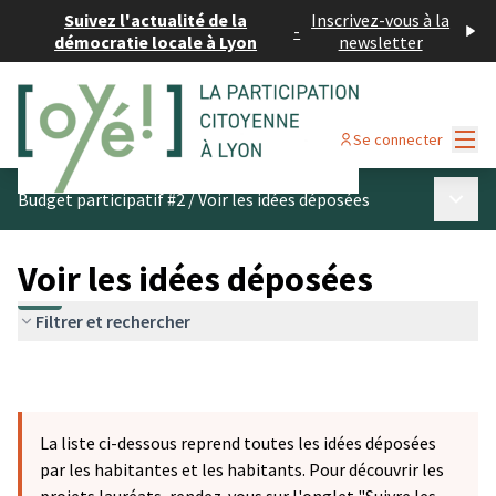
Suivez l'actualité de la
Inscrivez-vous à la
-
démocratie locale à Lyon
newsletter
Menu
Se connecter
Menu p
Budget participatif #2
/
Voir les idées déposées
Voir les idées déposées
Filtrer et rechercher
La liste ci-dessous reprend toutes les idées déposées
par les habitantes et les habitants. Pour découvrir les