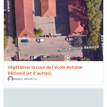
Végétaliser la cour de l'école Antoine
Rémond (et d'autres)
Anne-L. M
0
0