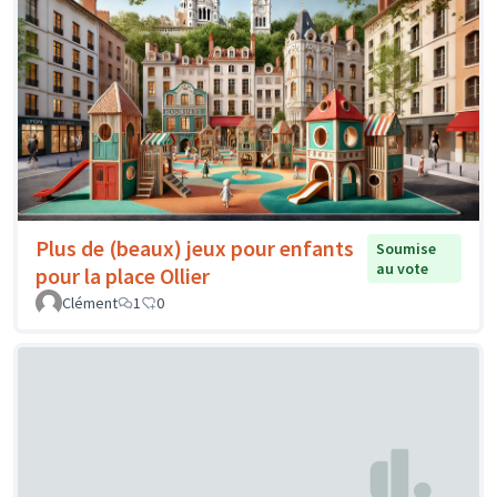
Plus de (beaux) jeux pour enfants
Soumise
au vote
pour la place Ollier
Clément
1
0