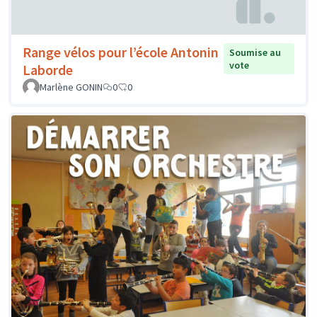
Range vélos pour l’école Antonin
Soumise au
vote
Laborde
Marlène GONIN
0
0