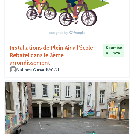
Installations de Plein Air à l’école
Soumise
au vote
Rebatel dans le 3ème
arrondissement
Matthieu Guinard
0
1