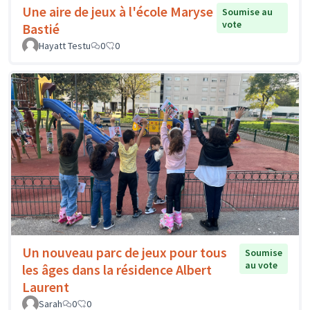
Une aire de jeux à l'école Maryse
Soumise au
vote
Bastié
Hayatt Testu
0
0
Un nouveau parc de jeux pour tous
Soumise
au vote
les âges dans la résidence Albert
Laurent
Sarah
0
0