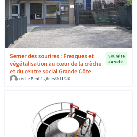
Semer des sourires : Fresques et
Soumise
au vote
végétalisation au cœur de la crèche
et du centre social Grande Côte
crèche Pent'à gônes
11
0