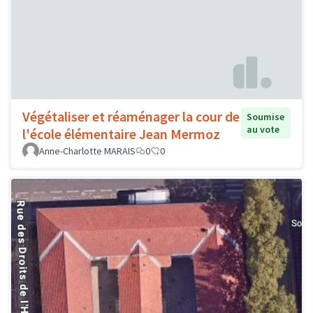
Végétaliser et réaménager la cour de
Soumise
au vote
l'école élémentaire Jean Mermoz
Anne-Charlotte MARAIS
0
0