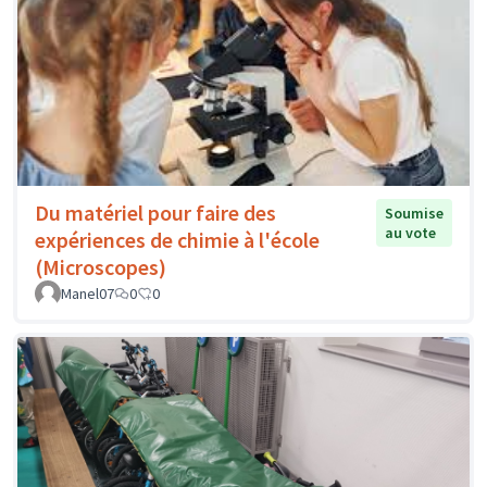
Du matériel pour faire des
Soumise
au vote
expériences de chimie à l'école
(Microscopes)
Manel07
0
0