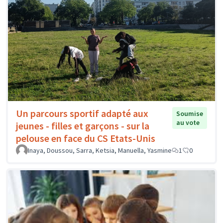
Un parcours sportif adapté aux
Soumise
au vote
jeunes - filles et garçons - sur la
pelouse en face du CS Etats-Unis
Inaya, Doussou, Sarra, Ketsia, Manuella, Yasmine
1
0