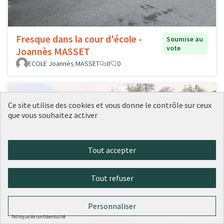
Fresque dans la cour d'école -
Soumise au
vote
Joannès MASSET
ECOLE Joannès MASSET
0
0
Ce site utilise des cookies et vous donne le contrôle sur ceux
que vous souhaitez activer
Tout accepter
Tout refuser
Personnaliser
Politique de confidentialité