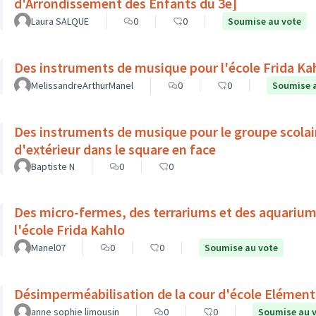
d'Arrondissement des Enfants du 3e]
Laura SALQUE
0
0
Soumise au vote
Des instruments de musique pour l'école Frida Ka
MelissandreArthurManel
0
0
Soumise 
Des instruments de musique pour le groupe scolair
d'extérieur dans le square en face
Baptiste N
0
0
Des micro-fermes, des terrariums et des aquariums 
l'école Frida Kahlo
Manel07
0
0
Soumise au vote
Désimperméabilisation de la cour d'école Elément
anne sophie limousin
0
0
Soumise au 