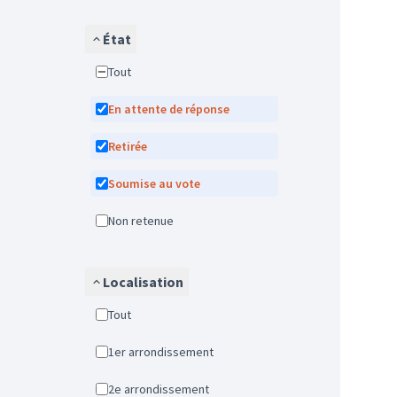
État
Tout
En attente de réponse
Retirée
Soumise au vote
Non retenue
Localisation
Tout
1er arrondissement
2e arrondissement