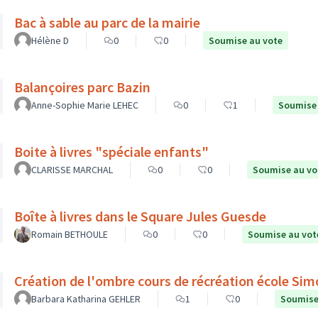
Bac à sable au parc de la mairie
Hélène D
0
0
Soumise au vote
Balançoires parc Bazin
Anne-Sophie Marie LEHEC
0
1
Soumise 
Boite à livres "spéciale enfants"
CLARISSE MARCHAL
0
0
Soumise au vo
Boîte à livres dans le Square Jules Guesde
Romain BETHOULE
0
0
Soumise au vot
Création de l'ombre cours de récréation école Sim
Barbara Katharina GEHLER
1
0
Soumise