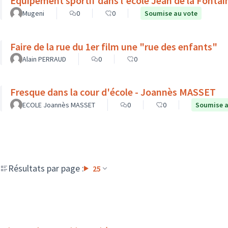
Équipement sportif dans l'école Jean de la Fontai
Mugeni
0
0
Soumise au vote
Faire de la rue du 1er film une "rue des enfants"
Alain PERRAUD
0
0
Fresque dans la cour d'école - Joannès MASSET
ECOLE Joannès MASSET
0
0
Soumise a
Résultats par page :
25