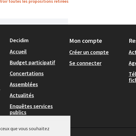
Voir toutes les propositions retirées
Decidim
Mon compte
Re
Accueil
Créer un compte
Act
Budget participatif
Se connecter
Ag
Concertations
Té
fi
Assemblées
,
Actualités
Enquêtes services
publics
r ceux que vous souhaitez