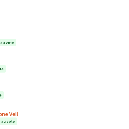
au vote
te
e
one Veil
 au vote