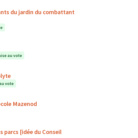
ants du jardin du combattant
te
ise au vote
lyte
au vote
'école Mazenod
s parcs [idée du Conseil