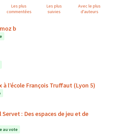
Les plus
Les plus
Avec le plus
commentées
suivies
d'auteurs
rmoz b
e
à l’école François Truffaut (Lyon 5)
e
Servet : Des espaces de jeu et de
e au vote