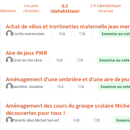
Les plus
A-Z
Z-A (alphabétique
Aléatoire
récentes
(alphabétique)
inverse)
Achat de vélos et trottinettes maternelle jean me
L’echo mermozien
0
0
Soumise au vot
Aire de jeux PMR
Croit en ton rêve
0
0
Soumise au vote
Aménagement d’une ombrière et d’une aire de jeux 
laureline Jouanne
2
0
Soumise au vot
Aménagement des cours du groupe scolaire Michel 
découvertes pour tous !
Parents élus Michel Servet
0
0
Soumis