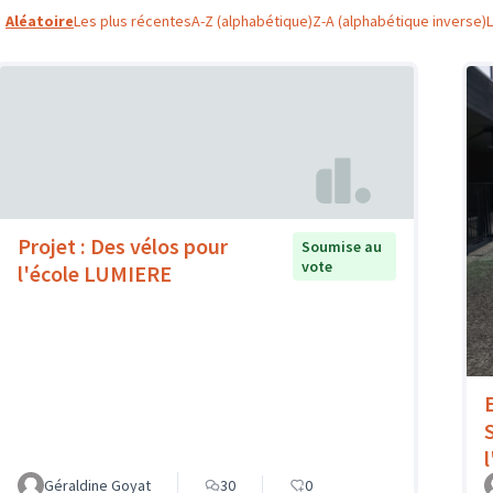
Aléatoire
Les plus récentes
A-Z (alphabétique)
Z-A (alphabétique inverse)
Projet : Des vélos pour
Soumise au
vote
l'école LUMIERE
Géraldine Goyat
30
0