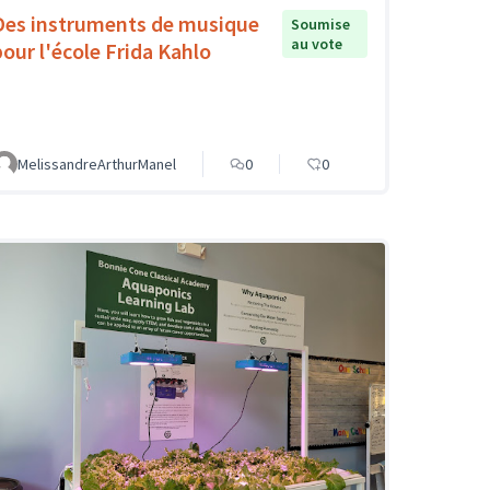
Des instruments de musique
Soumise
au vote
pour l'école Frida Kahlo
MelissandreArthurManel
0
0