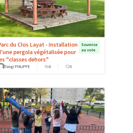
Parc du Clos Layat - installation
Soumise
au vote
d'une pergola végétalisée pour
les "classes dehors"
Tangi PHILIPPE
0
0