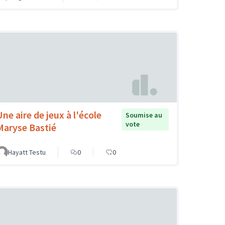
Une aire de jeux à l'école
Soumise au
vote
Maryse Bastié
Hayatt Testu
0
0