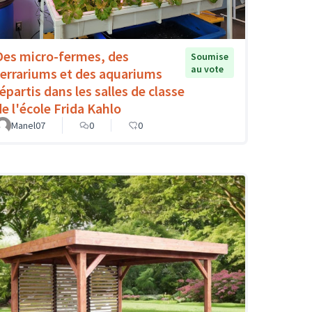
Des micro-fermes, des
Soumise
au vote
terrariums et des aquariums
répartis dans les salles de classe
de l'école Frida Kahlo
Manel07
0
0