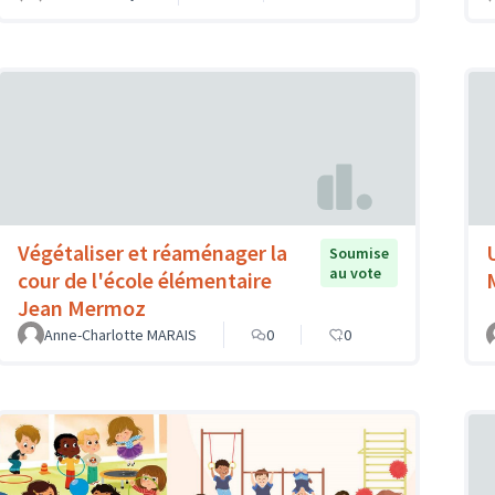
Végétaliser et réaménager la
Soumise
au vote
cour de l'école élémentaire
Jean Mermoz
Anne-Charlotte MARAIS
0
0