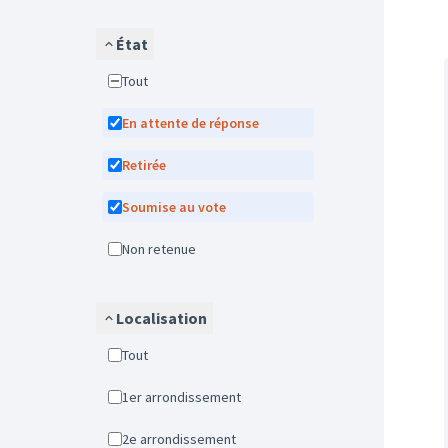
État
Tout
En attente de réponse
Retirée
Soumise au vote
Non retenue
Localisation
Tout
1er arrondissement
2e arrondissement