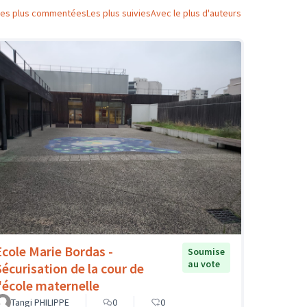
Les plus commentées
Les plus suivies
Avec le plus d'auteurs
Ecole Marie Bordas -
Soumise
au vote
Sécurisation de la cour de
l'école maternelle
Tangi PHILIPPE
0
0