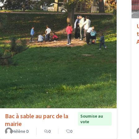
Bac à sable au parc de la
Soumise au
vote
mairie
Hélène D
0
0