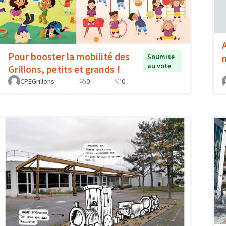
Pour booster la mobilité des
Soumise
au vote
Grillons, petits et grands !
CPEGrillons
0
0