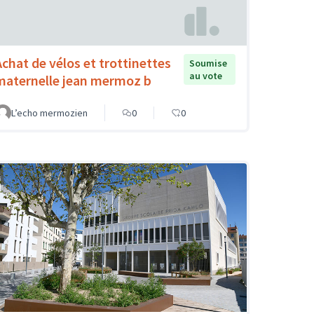
Achat de vélos et trottinettes
Soumise
au vote
maternelle jean mermoz b
L’echo mermozien
0
0