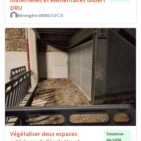
DRU
Bérengère DENIS
0
0
Végétaliser deux espaces
Soumise
au vote