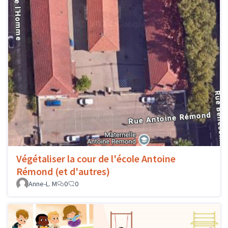
Végétaliser la cour de l'école Antoine
Rémond (et d'autres)
Anne-L. M
0
0