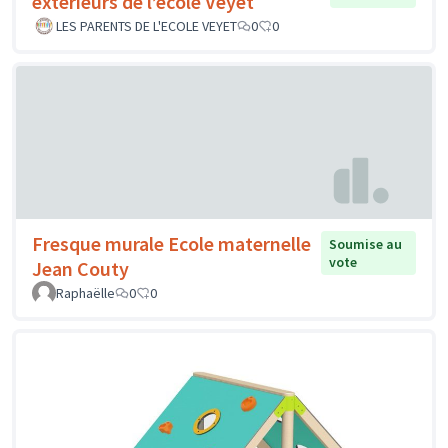
extérieurs de l’école Veyet
LES PARENTS DE L'ECOLE VEYET
0
0
Fresque murale Ecole maternelle
Soumise au
vote
Jean Couty
Raphaëlle
0
0