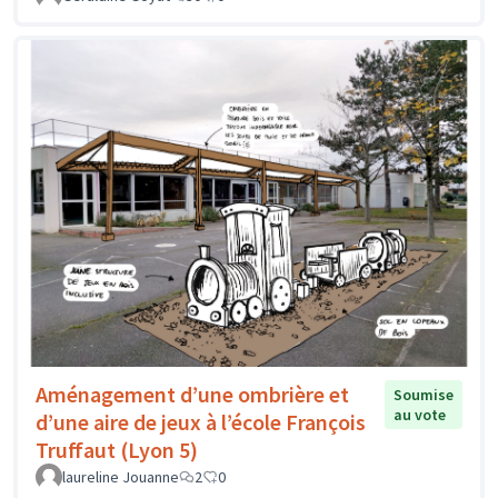
Aménagement d’une ombrière et
Soumise
au vote
d’une aire de jeux à l’école François
Truffaut (Lyon 5)
laureline Jouanne
2
0