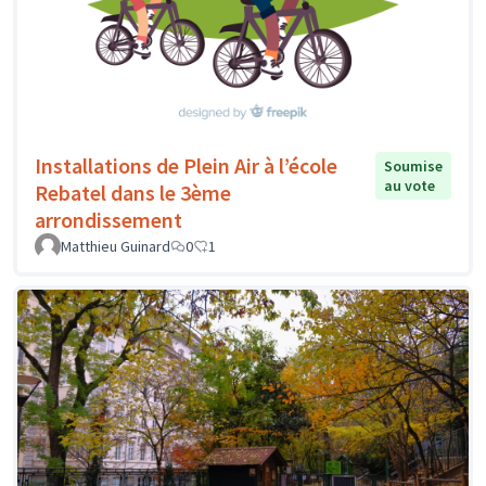
Installations de Plein Air à l’école
Soumise
au vote
Rebatel dans le 3ème
arrondissement
Matthieu Guinard
0
1