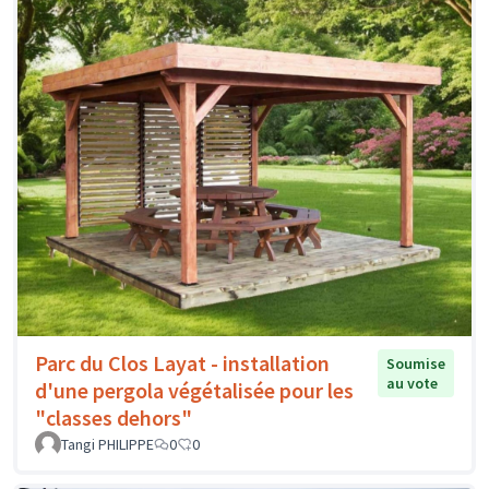
Parc du Clos Layat - installation
Soumise
au vote
d'une pergola végétalisée pour les
"classes dehors"
Tangi PHILIPPE
0
0