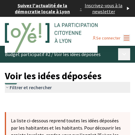
Suivez l'actualité de la
Inscrivez-vous à la
-
démocratie locale à Lyon
newsletter
Menu
Se connecter
Menu p
Budget participatif #2
/
Voir les idées déposées
Voir les idées déposées
Filtrer et rechercher
La liste ci-dessous reprend toutes les idées déposées
par les habitantes et les habitants. Pour découvrir les