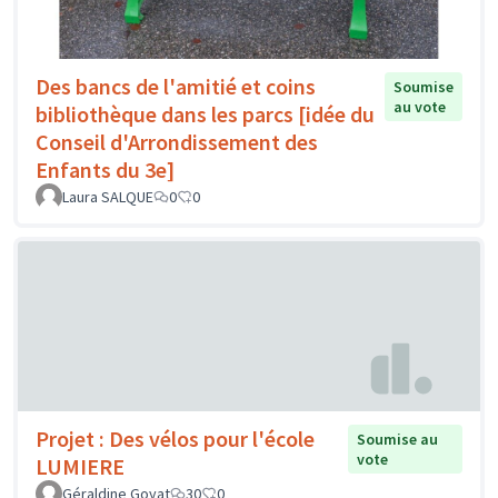
Des bancs de l'amitié et coins
Soumise
au vote
bibliothèque dans les parcs [idée du
Conseil d'Arrondissement des
Enfants du 3e]
Laura SALQUE
0
0
Projet : Des vélos pour l'école
Soumise au
vote
LUMIERE
Géraldine Goyat
30
0