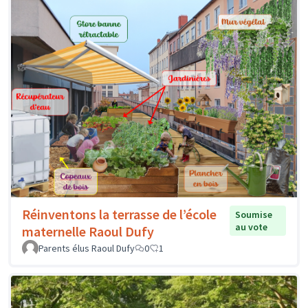
Réinventons la terrasse de l’école
Soumise
au vote
maternelle Raoul Dufy
Parents élus Raoul Dufy
0
1