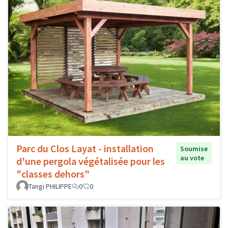
Parc du Clos Layat - installation
Soumise
au vote
d'une pergola végétalisée pour les
"classes dehors"
Tangi PHILIPPE
0
0