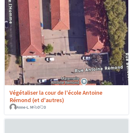
Végétaliser la cour de l'école Antoine
Rémond (et d'autres)
Anne-L. M
0
0