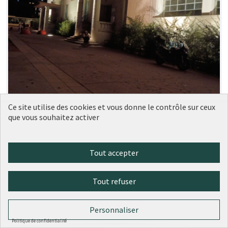
Ce site utilise des cookies et vous donne le contrôle sur ceux
que vous souhaitez activer
Tout accepter
Équipement sportif dans l'école
Soumise
Tout refuser
au vote
Jean de la Fontaine
Mugeni
0
0
Personnaliser
Politique de confidentialité