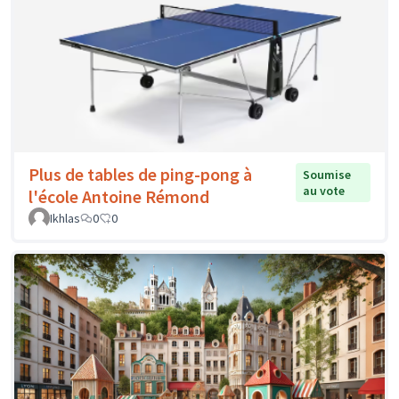
Plus de tables de ping-pong à
Soumise
au vote
l'école Antoine Rémond
Ikhlas
0
0