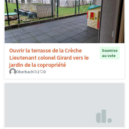
Ouvrir la terrasse de la Crèche
Soumise
au vote
Lieutenant colonel Girard vers le
jardin de la copropriété
Oberbach
1
0