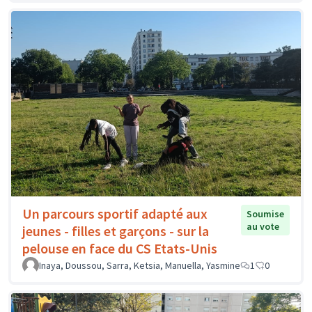
Un parcours sportif adapté aux
Soumise
au vote
jeunes - filles et garçons - sur la
pelouse en face du CS Etats-Unis
Inaya, Doussou, Sarra, Ketsia, Manuella, Yasmine
1
0