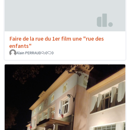
Faire de la rue du 1er film une "rue des
enfants"
Alain PERRAUD
0
0