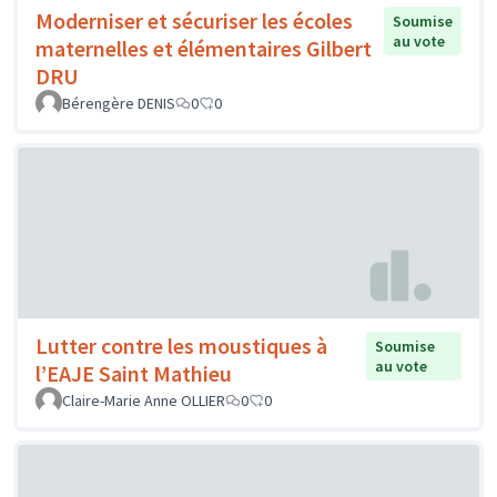
Moderniser et sécuriser les écoles
Soumise
au vote
maternelles et élémentaires Gilbert
DRU
Bérengère DENIS
0
0
Lutter contre les moustiques à
Soumise
au vote
l’EAJE Saint Mathieu
Claire-Marie Anne OLLIER
0
0