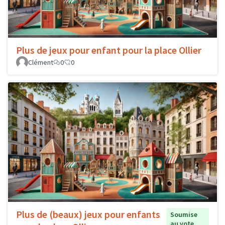
Plus de jeux pour enfant pour la place Ollier
Clément
0
0
Plus de (beaux) jeux pour enfants
Soumise
au vote