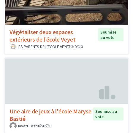
Végétaliser deux espaces
Soumise
au vote
extérieurs de l’école Veyet
LES PARENTS DE L'ECOLE VEYET
0
0
Une aire de jeux à l'école Maryse
Soumise au
vote
Bastié
Hayatt Testu
0
0