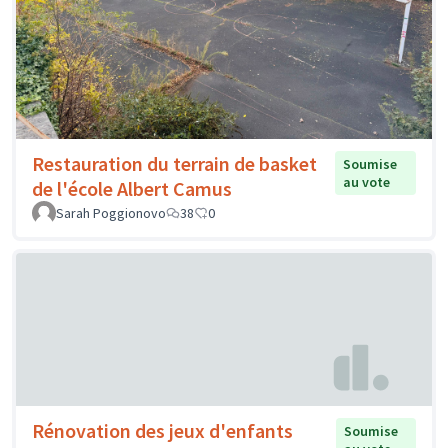
Restauration du terrain de basket
Soumise
au vote
de l'école Albert Camus
Sarah Poggionovo
38
0
Rénovation des jeux d'enfants
Soumise