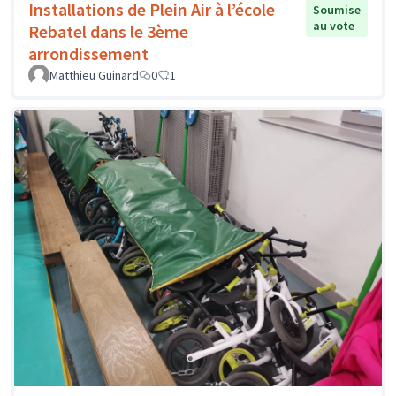
Installations de Plein Air à l’école
Soumise
au vote
Rebatel dans le 3ème
arrondissement
Matthieu Guinard
0
1