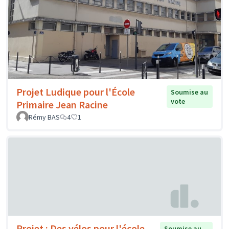
Projet Ludique pour l'École
Soumise au
vote
Primaire Jean Racine
Rémy BAS
4
1
Projet : Des vélos pour l'école
Soumise au