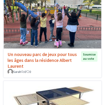
Un nouveau parc de jeux pour tous
Soumise
au vote
les âges dans la résidence Albert
Laurent
Sarah
0
0