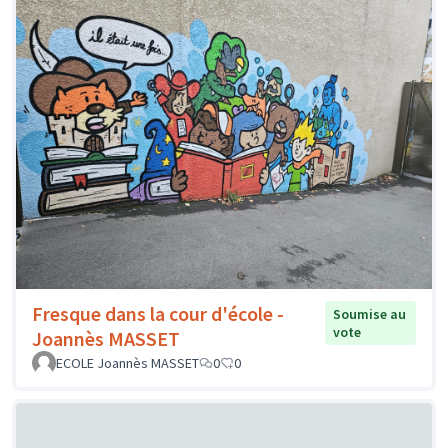
Fresque dans la cour d'école -
Soumise au
vote
Joannès MASSET
ECOLE Joannès MASSET
0
0