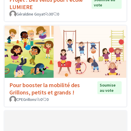
vote
LUMIERE
Géraldine Goyat
30
0
Pour booster la mobilité des
Soumise
au vote
Grillons, petits et grands !
CPEGrillons
0
0