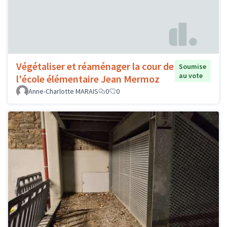
Végétaliser et réaménager la cour de
Soumise
au vote
l'école élémentaire Jean Mermoz
Anne-Charlotte MARAIS
0
0