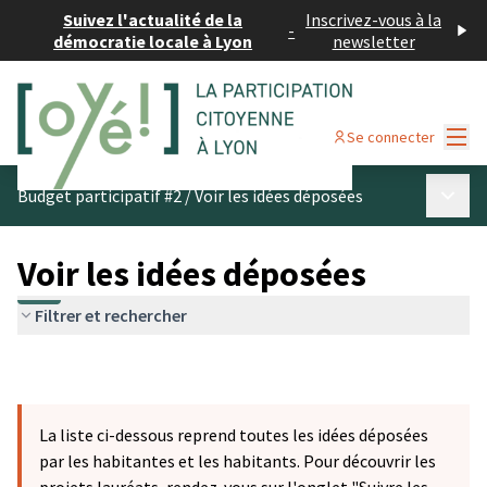
Suivez l'actualité de la
Inscrivez-vous à la
-
démocratie locale à Lyon
newsletter
Menu
Se connecter
Menu p
Budget participatif #2
/
Voir les idées déposées
Voir les idées déposées
Filtrer et rechercher
La liste ci-dessous reprend toutes les idées déposées
par les habitantes et les habitants. Pour découvrir les