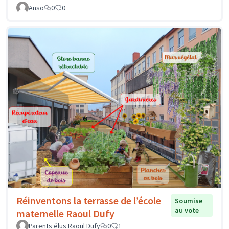
Anso
0
0
Réinventons la terrasse de l’école
Soumise
au vote
maternelle Raoul Dufy
Parents élus Raoul Dufy
0
1