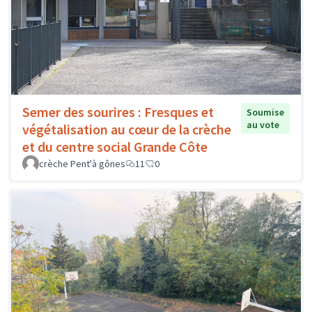
Semer des sourires : Fresques et
Soumise
au vote
végétalisation au cœur de la crèche
et du centre social Grande Côte
crèche Pent'à gônes
11
0