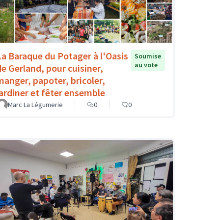
La Baraque du Potager à l'Oasis
Soumise
au vote
de Gerland, pour cuisiner,
manger, papoter, bricoler,
jardiner et fêter ensemble
Marc La Légumerie
0
0