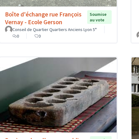
Boîte d'échange rue François
Soumise
au vote
Vernay - Ecole Gerson
Conseil de Quartier Quartiers Anciens Lyon 5°
0
0