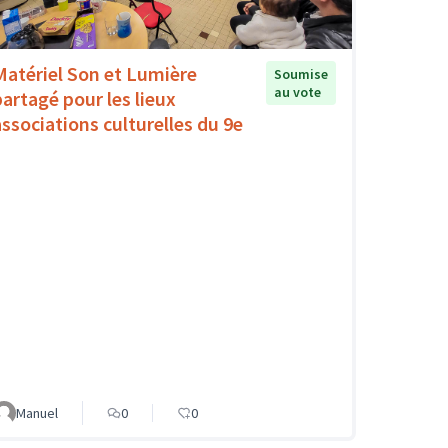
Matériel Son et Lumière
Soumise
au vote
partagé pour les lieux
associations culturelles du 9e
Manuel
0
0