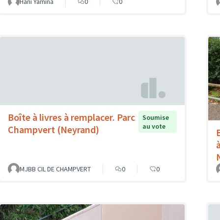
Hani Yamina
0
0
Boîte à livres à remplacer. Parc
Soumise
au vote
Champvert (Neyrand)
MJBB CIL DE CHAMPVERT
0
0