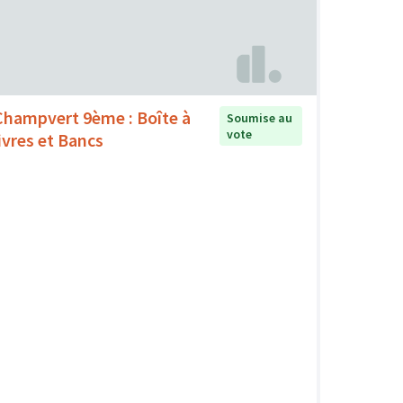
Champvert 9ème : Boîte à
Soumise au
vote
livres et Bancs