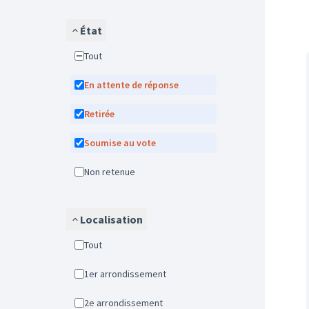
État
Tout
En attente de réponse
Retirée
Soumise au vote
Non retenue
Localisation
Tout
1er arrondissement
2e arrondissement