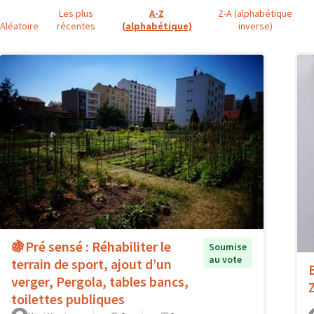
Les plus
A-Z
Z-A (alphabétique
Aléatoire
récentes
(alphabétique)
inverse)
🍇Pré sensé : Réhabiliter le
Soumise
au vote
terrain de sport, ajout d’un
B
verger, Pergola, tables bancs,
toilettes publiques