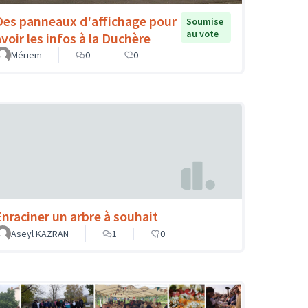
Des panneaux d'affichage pour
Soumise
au vote
avoir les infos à la Duchère
Mériem
0
0
Enraciner un arbre à souhait
Aseyl KAZRAN
1
0