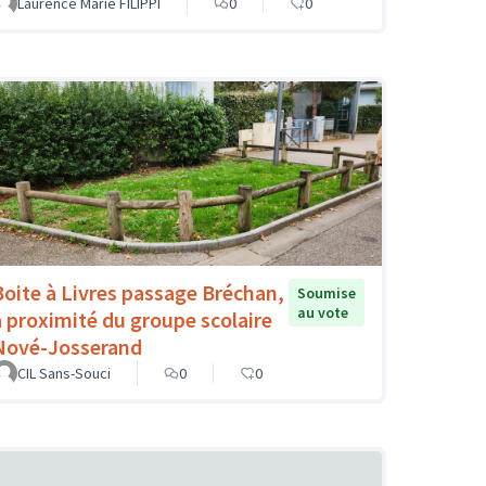
Laurence Marie FILIPPI
0
0
Boite à Livres passage Bréchan,
Soumise
au vote
à proximité du groupe scolaire
Nové-Josserand
CIL Sans-Souci
0
0