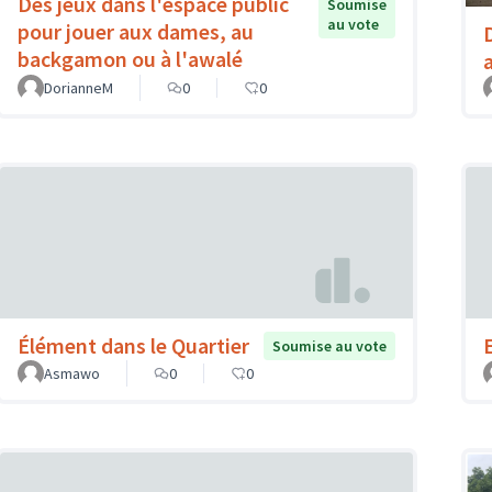
Des jeux dans l'espace public
Soumise
au vote
pour jouer aux dames, au
backgamon ou à l'awalé
DorianneM
0
0
Élément dans le Quartier
Soumise au vote
Asmawo
0
0