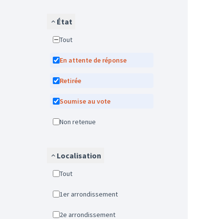
État
Tout
En attente de réponse
Retirée
Soumise au vote
Non retenue
Localisation
Tout
1er arrondissement
2e arrondissement