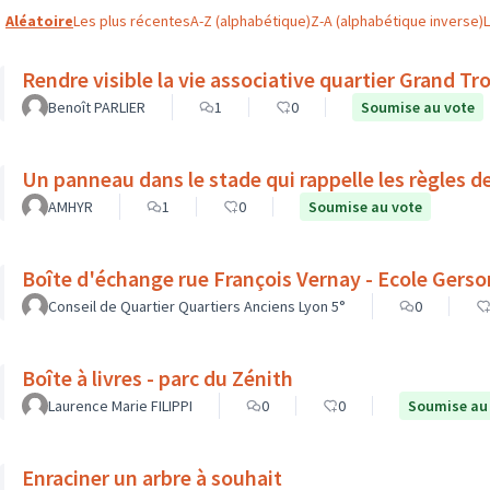
Aléatoire
Les plus récentes
A-Z (alphabétique)
Z-A (alphabétique inverse)
Rendre visible la vie associative quartier Grand Tro
Benoît PARLIER
1
0
Soumise au vote
Un panneau dans le stade qui rappelle les règles d
AMHYR
1
0
Soumise au vote
Boîte d'échange rue François Vernay - Ecole Gerso
Conseil de Quartier Quartiers Anciens Lyon 5°
0
Boîte à livres - parc du Zénith
Laurence Marie FILIPPI
0
0
Soumise au
Enraciner un arbre à souhait