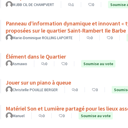
MJBB CIL DE CHAMPVERT
1
0
Soumise 
Panneau d’information dynamique et innovant « ty
proposées sur le quartier Saint-Rambert Ile Barbe
Marie-Dominique ROLLING LAPORTE
0
0
Élément dans le Quartier
Asmawo
0
0
Soumise au vote
Jouer sur un piano à queue
Christelle POUILLE BERGER
0
0
Soumise
Matériel Son et Lumière partagé pour les lieux ass
Manuel
0
0
Soumise au vote