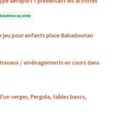
pe aéroport » présentant les activités
Soumise au vote
e jeu pour enfants place Bahadourian
 / travaux / aménagements en cours dans
 d’un verger, Pergola, tables bancs,