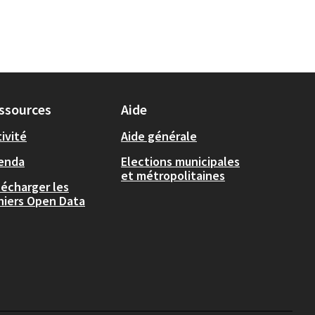
ssources
Aide
ivité
Aide générale
enda
Elections municipales
et métropolitaines
lécharger les
chiers Open Data