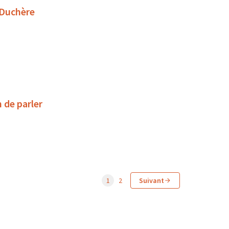
 Duchère
 de parler
1
2
Suivant