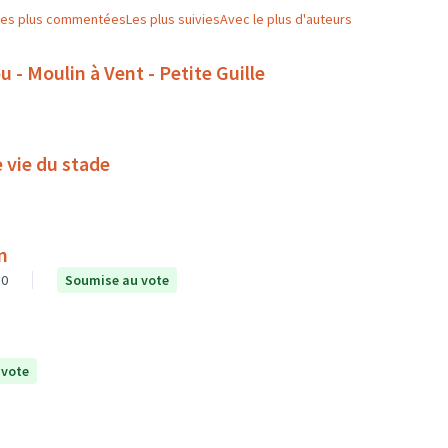
Les plus commentées
Les plus suivies
Avec le plus d'auteurs
u - Moulin à Vent - Petite Guille
e vie du stade
n
0
Soumise au vote
 vote