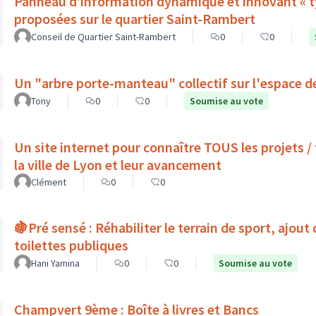
Panneau d’information dynamique et innovant « ty
proposées sur le quartier Saint-Rambert
Conseil de Quartier Saint-Rambert
0
0
Un "arbre porte-manteau" collectif sur l'espace d
Tony
0
0
Soumise au vote
Un site internet pour connaître TOUS les projets
la ville de Lyon et leur avancement
Clément
0
0
🍇Pré sensé : Réhabiliter le terrain de sport, ajout
toilettes publiques
Hani Yamina
0
0
Soumise au vote
Champvert 9ème : Boîte à livres et Bancs