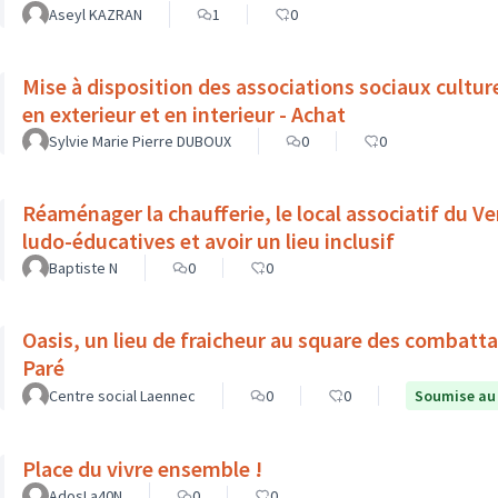
Aseyl KAZRAN
1
0
Mise à disposition des associations sociaux culturel
en exterieur et en interieur - Achat
Sylvie Marie Pierre DUBOUX
0
0
Réaménager la chaufferie, le local associatif du Ve
ludo-éducatives et avoir un lieu inclusif
Baptiste N
0
0
Oasis, un lieu de fraicheur au square des combat
Paré
Centre social Laennec
0
0
Soumise au
Place du vivre ensemble !
AdosLa40N
0
0