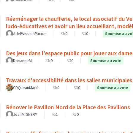
Réaménager la chaufferie, le local associatif du Ve
ludo-éducatives et avoir un lieu accueillant, modèl
AdelWissamPacom
0
0
Soumise au vo
Des jeux dans l'espace public pour jouer aux dam
DorianneM
0
0
Soumise au vote
Travaux d'accessibilité dans les salles municipale
CDQJeanMacé
0
0
Soumise au vote
Rénover le Pavillon Nord de la Place des Pavillons
JeanMIGNERY
1
0