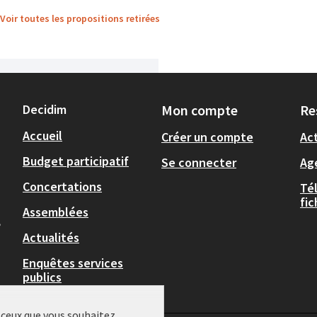
Voir toutes les propositions retirées
Decidim
Mon compte
Re
Accueil
Créer un compte
Act
Budget participatif
Se connecter
Ag
Concertations
Té
fi
Assemblées
,
Actualités
Enquêtes services
publics
r ceux que vous souhaitez