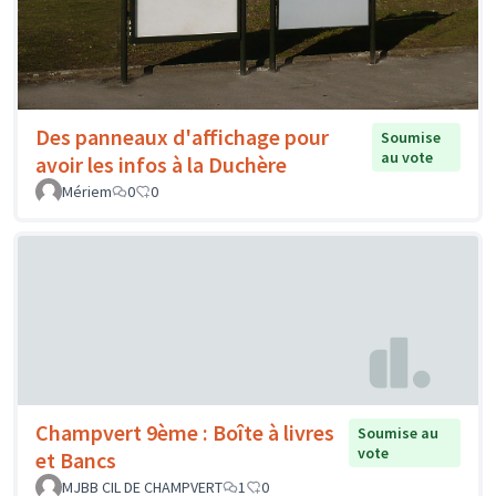
Des panneaux d'affichage pour
Soumise
au vote
avoir les infos à la Duchère
Mériem
0
0
Champvert 9ème : Boîte à livres
Soumise au
vote
et Bancs
MJBB CIL DE CHAMPVERT
1
0