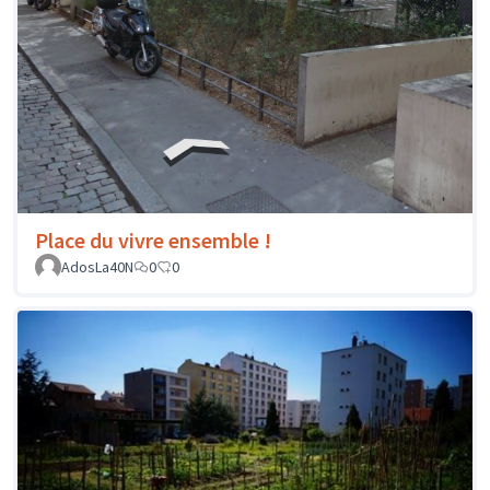
Place du vivre ensemble !
AdosLa40N
0
0