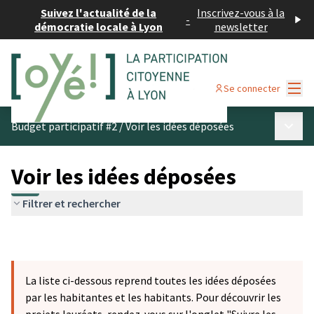
Suivez l'actualité de la
Inscrivez-vous à la
-
démocratie locale à Lyon
newsletter
Menu
Se connecter
Menu p
Budget participatif #2
/
Voir les idées déposées
Voir les idées déposées
Filtrer et rechercher
La liste ci-dessous reprend toutes les idées déposées
par les habitantes et les habitants. Pour découvrir les