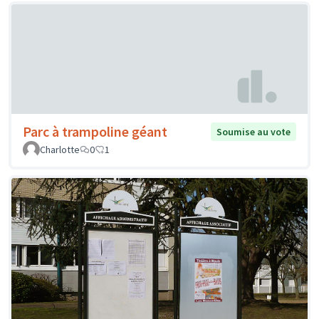
Parc à trampoline géant
Soumise au vote
Charlotte
0
1