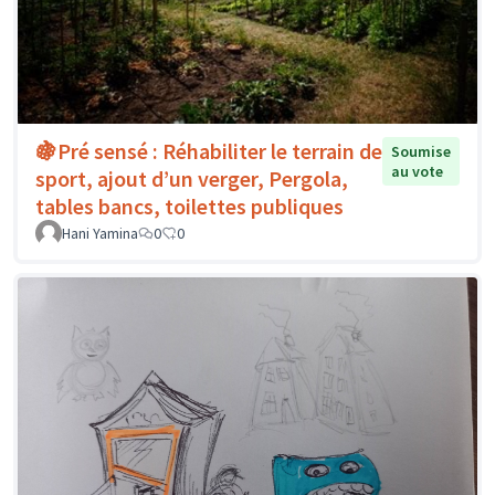
🍇Pré sensé : Réhabiliter le terrain de
Soumise
au vote
sport, ajout d’un verger, Pergola,
tables bancs, toilettes publiques
Hani Yamina
0
0