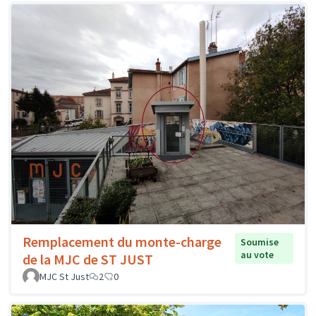
Remplacement du monte-charge
Soumise
au vote
de la MJC de ST JUST
MJC St Just
2
0