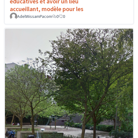
éducatives et avoir un lieu
accueillant, modèle pour les
AdelWissamPacom
0
0