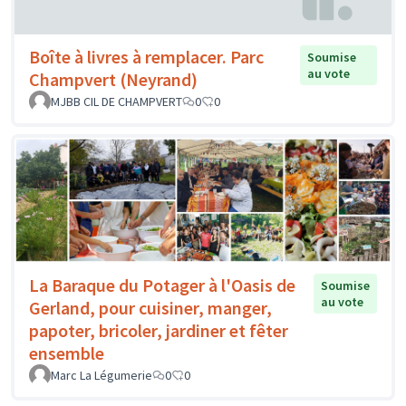
Boîte à livres à remplacer. Parc
Soumise
au vote
Champvert (Neyrand)
MJBB CIL DE CHAMPVERT
0
0
La Baraque du Potager à l'Oasis de
Soumise
au vote
Gerland, pour cuisiner, manger,
papoter, bricoler, jardiner et fêter
ensemble
Marc La Légumerie
0
0