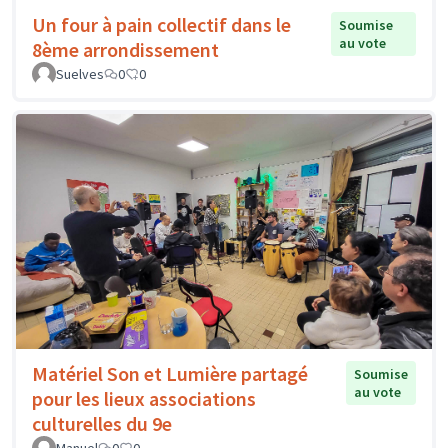
Un four à pain collectif dans le
Soumise
au vote
8ème arrondissement
Suelves
0
0
Matériel Son et Lumière partagé
Soumise
au vote
pour les lieux associations
culturelles du 9e
Manuel
0
0