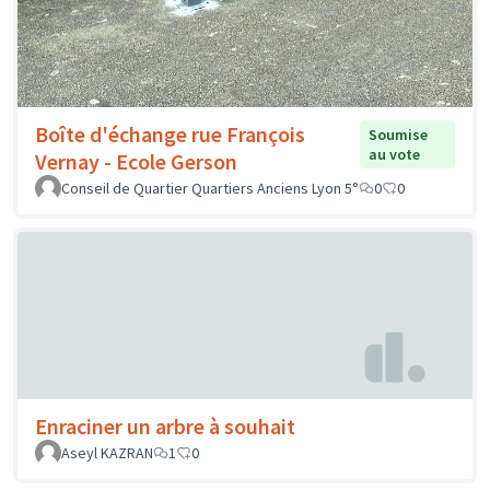
Boîte d'échange rue François
Soumise
au vote
Vernay - Ecole Gerson
Conseil de Quartier Quartiers Anciens Lyon 5°
0
0
Enraciner un arbre à souhait
Aseyl KAZRAN
1
0