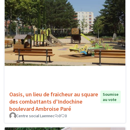
Oasis, un lieu de fraicheur au square
Soumise
au vote
des combattants d'Indochine
boulevard Ambroise Paré
Centre social Laennec
0
0