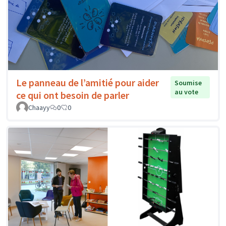
Le panneau de l’amitié pour aider
Soumise
au vote
ce qui ont besoin de parler
Chaayy
0
0