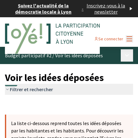
Suivez l'actualité de la
Inscrivez-vous à la
-
démocratie locale à Lyon
newsletter
Menu
Se connecter
Menu p
Budget participatif #2
/
Voir les idées déposées
Voir les idées déposées
Filtrer et rechercher
La liste ci-dessous reprend toutes les idées déposées
par les habitantes et les habitants. Pour découvrir les