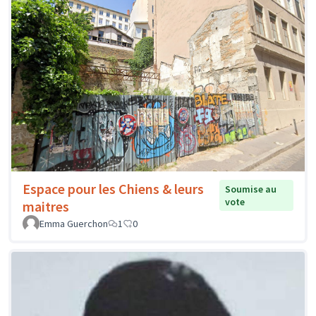
Espace pour les Chiens & leurs
Soumise au
vote
maitres
Emma Guerchon
1
0