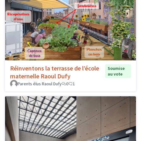
Réinventons la terrasse de l’école
Soumise
au vote
maternelle Raoul Dufy
Parents élus Raoul Dufy
0
1