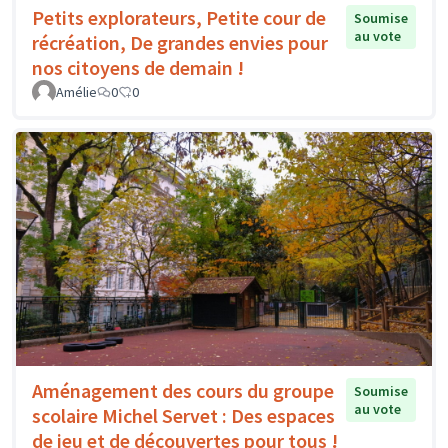
Petits explorateurs, Petite cour de
Soumise
au vote
récréation, De grandes envies pour
nos citoyens de demain !
Amélie
0
0
Aménagement des cours du groupe
Soumise
au vote
scolaire Michel Servet : Des espaces
de jeu et de découvertes pour tous !