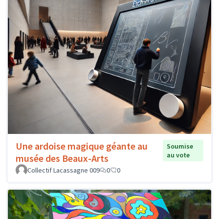
Une ardoise magique géante au
Soumise
au vote
musée des Beaux-Arts
Collectif Lacassagne 009
0
0