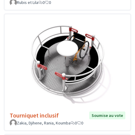
Rubis et Lila
0
0
Tourniquet inclusif
Soumise au vote
Zakia, Djihene, Rania, Koumba
0
0