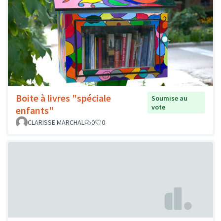
Boite à livres "spéciale
Soumise au
vote
enfants"
CLARISSE MARCHAL
0
0