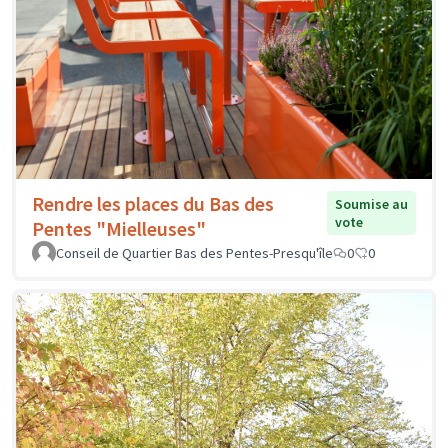
Rendre les places du Bas des
Soumise au
vote
Pentes "Mielleuses"
Conseil de Quartier Bas des Pentes-Presqu'île
0
0