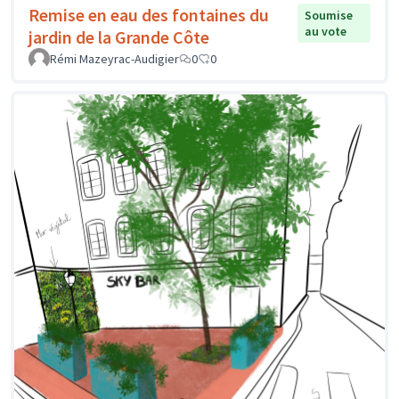
Remise en eau des fontaines du
Soumise
au vote
jardin de la Grande Côte
Rémi Mazeyrac-Audigier
0
0