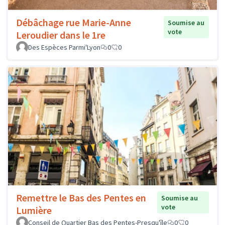
Débâchage rue Marie-Anne
Soumise au
vote
Leroudier dans le 1re
Des Espèces Parmi'Lyon
0
0
Remettre le Bas des Pentes en
Soumise au
vote
Lumière
Conseil de Quartier Bas des Pentes-Presqu'île
0
0