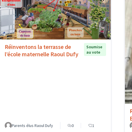
Réinventons la terrasse de
Soumise
au vote
l’école maternelle Raoul Dufy
Parents élus Raoul Dufy
0
1