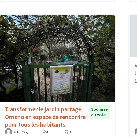
Transformer le jardin partagé
Soumise
au vote
Ornano en espace de rencontre
pour tous les habitants
Ortiervg
0
0