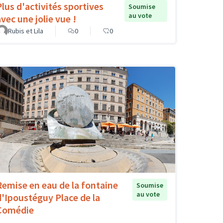
Plus d'activités sportives
Soumise
au vote
avec une jolie vue !
Rubis et Lila
0
0
Remise en eau de la fontaine
Soumise
au vote
d'Ipoustéguy Place de la
Comédie