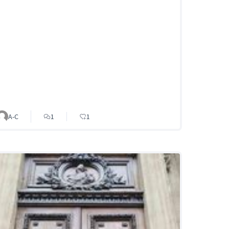
A-C
1
1