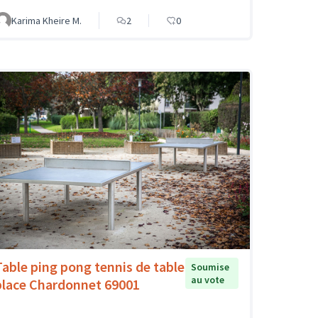
Karima Kheire M.
2
0
Table ping pong tennis de table
Soumise
au vote
place Chardonnet 69001