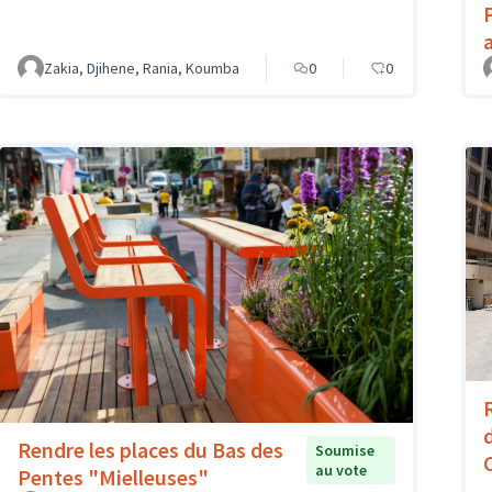
Zakia, Djihene, Rania, Koumba
0
0
Rendre les places du Bas des
Soumise
au vote
Pentes "Mielleuses"