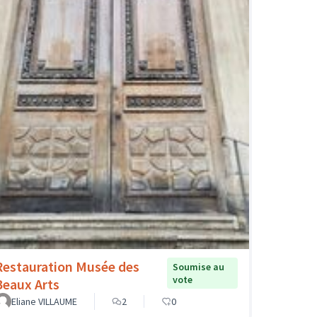
Restauration Musée des
Soumise au
vote
Beaux Arts
Eliane VILLAUME
2
0