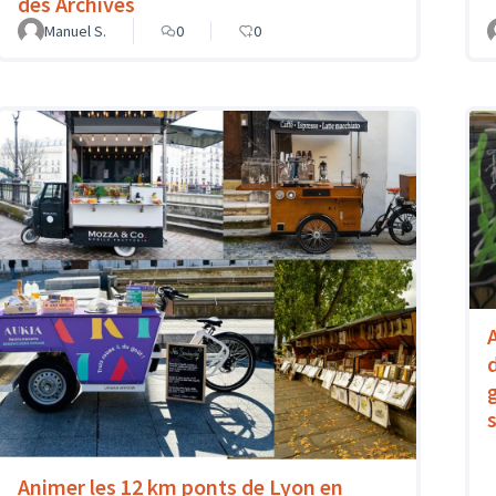
des Archives
Manuel S.
0
0
Animer les 12 km ponts de Lyon en