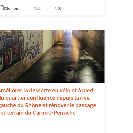
Clément
0
0
Améliorer la desserte en vélo et à pied
du quartier confluence depuis la rive
gauche du Rhône et rénover le passage
souterrain du Carnot>Perrache