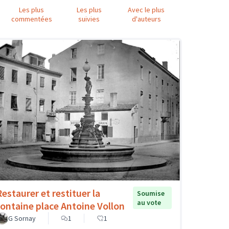
Les plus
Les plus
Avec le plus
commentées
suivies
d'auteurs
Restaurer et restituer la
Soumise
au vote
fontaine place Antoine Vollon
G Sornay
1
1