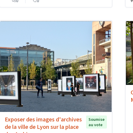
0
0
Exposer des images d'archives
Soumise
au vote
de la ville de Lyon sur la place