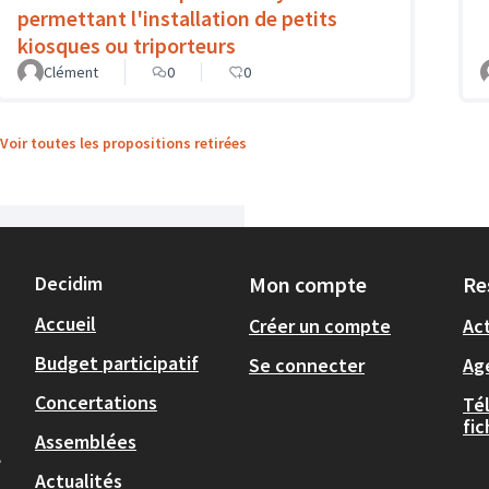
permettant l'installation de petits
kiosques ou triporteurs
Clément
0
0
Voir toutes les propositions retirées
Decidim
Mon compte
Re
Accueil
Créer un compte
Act
Budget participatif
Se connecter
Ag
Concertations
Té
fi
Assemblées
,
Actualités