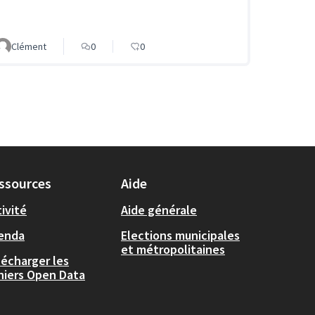
Clément
0
0
ssources
Aide
ivité
Aide générale
enda
Elections municipales
et métropolitaines
lécharger les
chiers Open Data