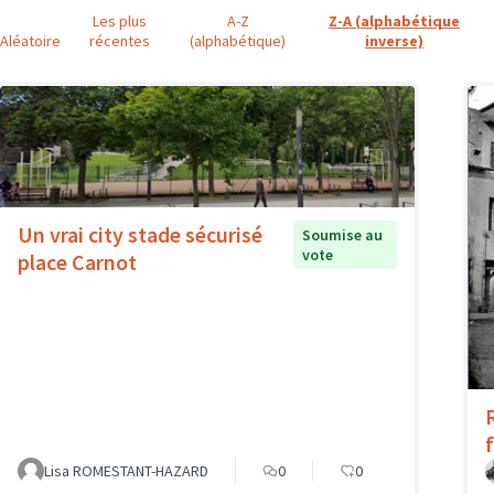
Les plus
A-Z
Z-A (alphabétique
Aléatoire
récentes
(alphabétique)
inverse)
Un vrai city stade sécurisé
Soumise au
vote
place Carnot
Lisa ROMESTANT-HAZARD
0
0