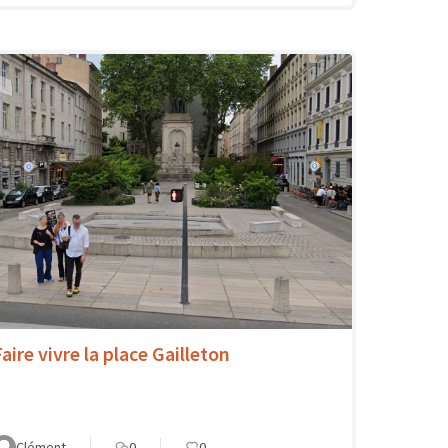
aire vivre la place Gailleton
Clément
0
0