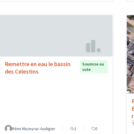
Remettre en eau le bassin
Soumise au
vote
des Celestins
Rémi Mazeyrac-Audigier
2
0