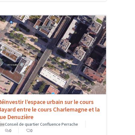
Réinvestir l’espace urbain sur le cours
Bayard entre le cours Charlemagne et la
rue Denuzière
Conseil de quartier Confluence Perrache
0
0