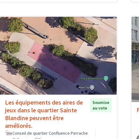
Les équipements des aires de
Soumise
au vote
F
jeux dans le quartier Sainte
Blandine peuvent être
améliorés.
Conseil de quartier Confluence Perrache