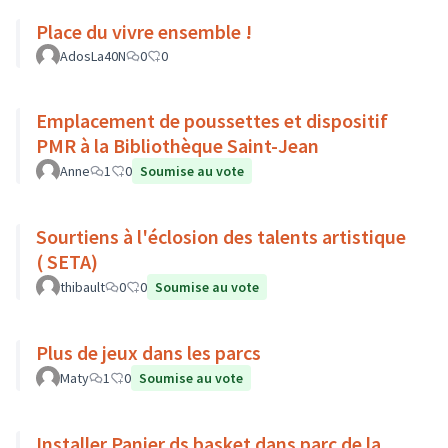
Place du vivre ensemble !
AdosLa40N
0
0
Emplacement de poussettes et dispositif
PMR à la Bibliothèque Saint-Jean
Anne
1
0
Soumise au vote
Sourtiens à l'éclosion des talents artistique
( SETA)
thibault
0
0
Soumise au vote
Plus de jeux dans les parcs
Maty
1
0
Soumise au vote
Installer Panier ds basket dans parc de la