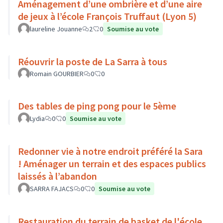
Aménagement d’une ombrière et d’une aire
de jeux à l’école François Truffaut (Lyon 5)
laureline Jouanne
2
0
Soumise au vote
Réouvrir la poste de La Sarra à tous
Romain GOURBIER
0
0
Des tables de ping pong pour le 5ème
Lydia
0
0
Soumise au vote
Redonner vie à notre endroit préféré la Sara
! Aménager un terrain et des espaces publics
laissés à l’abandon
SARRA FAJACS
0
0
Soumise au vote
Restauration du terrain de basket de l'école