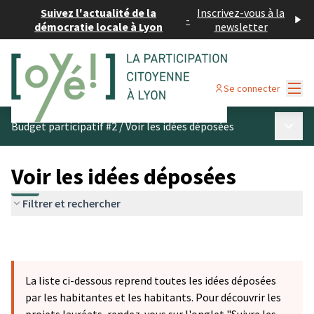
Suivez l'actualité de la
Inscrivez-vous à la
-
démocratie locale à Lyon
newsletter
Menu
Se connecter
Menu p
Budget participatif #2
/
Voir les idées déposées
Voir les idées déposées
Filtrer et rechercher
La liste ci-dessous reprend toutes les idées déposées
par les habitantes et les habitants. Pour découvrir les