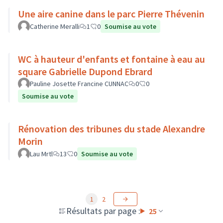
Une aire canine dans le parc Pierre Thévenin
Catherine Meralli
1
0
Soumise au vote
WC à hauteur d'enfants et fontaine à eau au
square Gabrielle Dupond Ebrard
Pauline Josette Francine CUNNAC
0
0
Soumise au vote
Rénovation des tribunes du stade Alexandre
Morin
Lau Mrtl
13
0
Soumise au vote
1
2
Résultats par page :
25