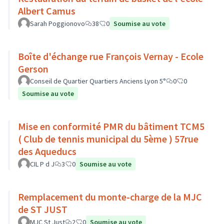
Albert Camus
Sarah Poggionovo
38
0
Soumise au vote
Boîte d'échange rue François Vernay - Ecole
Gerson
Conseil de Quartier Quartiers Anciens Lyon 5°
0
0
Soumise au vote
Mise en conformité PMR du bâtiment TCM5
( Club de tennis municipal du 5ème ) 57rue
des Aqueducs
CIL P d J
3
0
Soumise au vote
Remplacement du monte-charge de la MJC
de ST JUST
MJC St Just
2
0
Soumise au vote