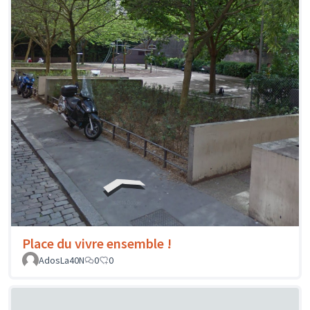
Place du vivre ensemble !
AdosLa40N
0
0