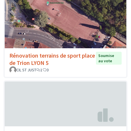
Rénovation terrains de sport place
Soumise
au vote
de Trion LYON 5
CIL ST JUST
1
0