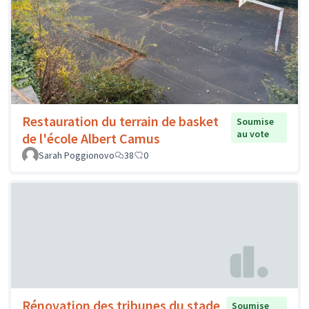
Restauration du terrain de basket
Soumise
au vote
de l'école Albert Camus
Sarah Poggionovo
38
0
Rénovation des tribunes du stade
Soumise