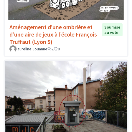
Aménagement d’une ombrière et
Soumise
au vote
d’une aire de jeux à l’école François
Truffaut (Lyon 5)
laureline Jouanne
2
0