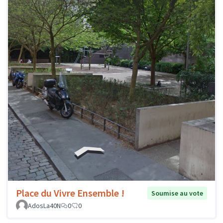
Place du Vivre Ensemble !
Soumise au vote
AdosLa40N
0
0