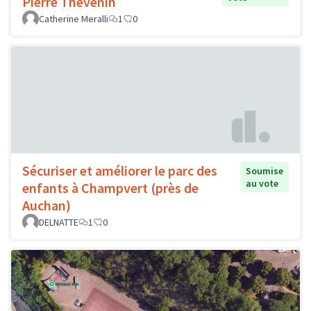
Pierre Thévenin
Catherine Meralli
1
0
Sécuriser et améliorer le parc des
Soumise
au vote
enfants à Champvert (près de
Auchan)
DELNATTE
1
0