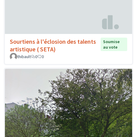
Sourtiens à l'éclosion des talents
Soumise
au vote
artistique ( SETA)
thibault
0
0