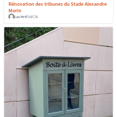
Rénovation des tribunes du Stade Alexandre
Morin
Lau Mrtl
0
0