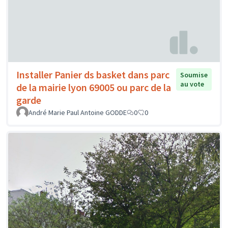
Installer Panier ds basket dans parc
Soumise
au vote
de la mairie lyon 69005 ou parc de la
garde
André Marie Paul Antoine GODDE
0
0