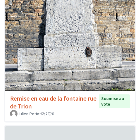
Remise en eau de la fontaine rue
Soumise au
vote
de Trion
Julien Petiot
2
0