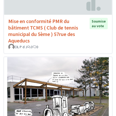
Mise en conformité PMR du
Soumise
au vote
bâtiment TCM5 ( Club de tennis
municipal du 5ème ) 57rue des
Aqueducs
CIL P d J
3
0