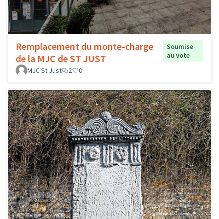
Remplacement du monte-charge
Soumise
au vote
de la MJC de ST JUST
MJC St Just
2
0