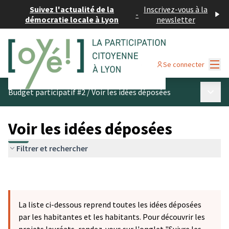
Suivez l'actualité de la
Inscrivez-vous à la
-
démocratie locale à Lyon
newsletter
Menu
Se connecter
Menu p
Budget participatif #2
/
Voir les idées déposées
Voir les idées déposées
Filtrer et rechercher
La liste ci-dessous reprend toutes les idées déposées
par les habitantes et les habitants. Pour découvrir les