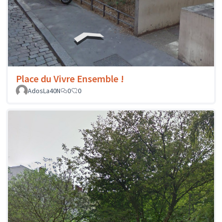
Place du Vivre Ensemble !
AdosLa40N
0
0