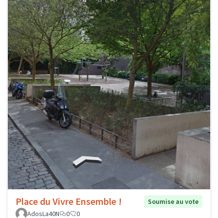
Place du Vivre Ensemble !
Soumise au vote
AdosLa40N
0
0