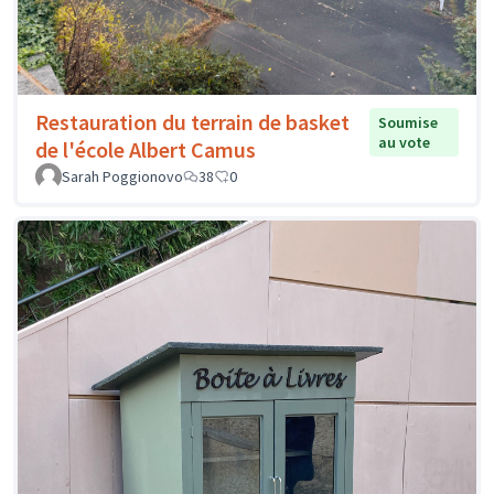
Restauration du terrain de basket
Soumise
au vote
de l'école Albert Camus
Sarah Poggionovo
38
0