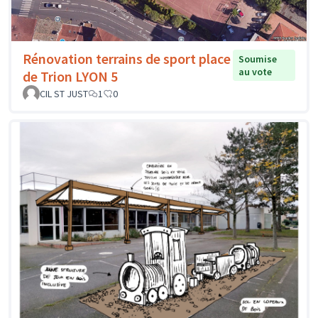
Rénovation terrains de sport place
Soumise
au vote
de Trion LYON 5
CIL ST JUST
1
0