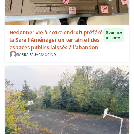
Redonner vie à notre endroit préféré
Soumise
au vote
la Sara ! Aménager un terrain et des
espaces publics laissés à l’abandon
SARRA FAJACS
0
0