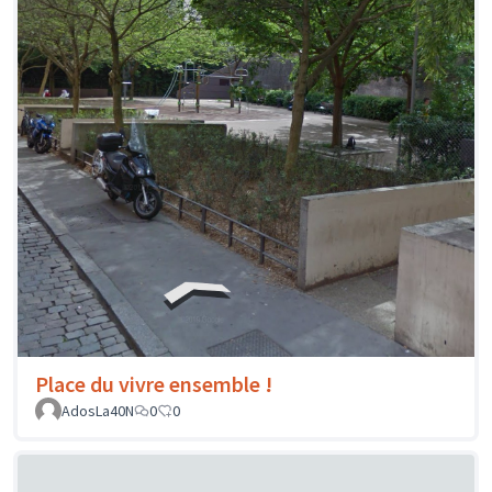
Place du vivre ensemble !
AdosLa40N
0
0