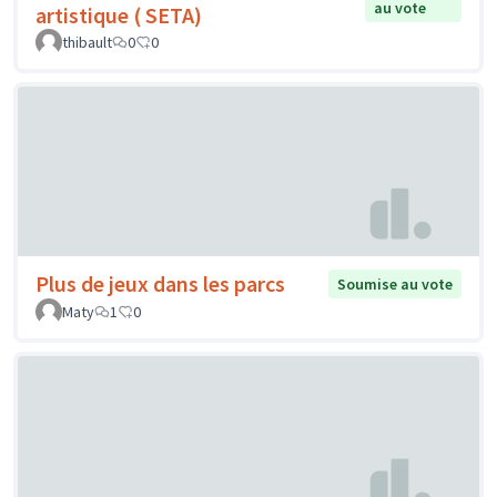
au vote
artistique ( SETA)
thibault
0
0
Plus de jeux dans les parcs
Soumise au vote
Maty
1
0