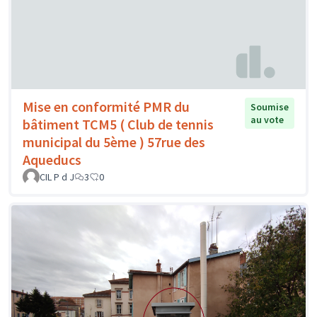
Mise en conformité PMR du
Soumise
au vote
bâtiment TCM5 ( Club de tennis
municipal du 5ème ) 57rue des
Aqueducs
CIL P d J
3
0