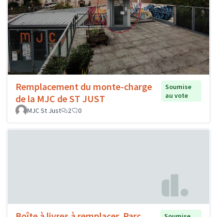
Remplacement du monte-charge
Soumise
au vote
de la MJC de ST JUST
MJC St Just
2
0
Boîte à livres à remplacer. Parc
Soumise