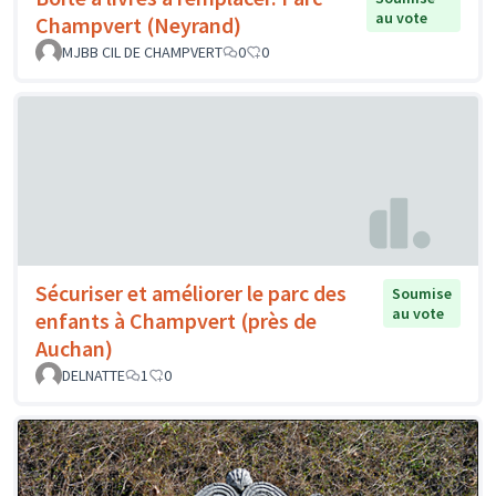
au vote
Champvert (Neyrand)
MJBB CIL DE CHAMPVERT
0
0
Sécuriser et améliorer le parc des
Soumise
au vote
enfants à Champvert (près de
Auchan)
DELNATTE
1
0