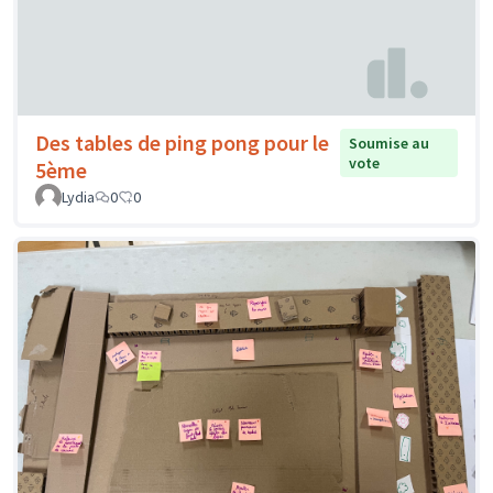
Des tables de ping pong pour le
Soumise au
vote
5ème
Lydia
0
0