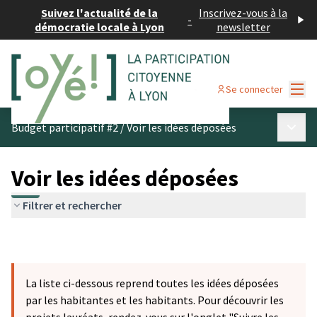
Suivez l'actualité de la
Inscrivez-vous à la
-
démocratie locale à Lyon
newsletter
Menu
Se connecter
Menu p
Budget participatif #2
/
Voir les idées déposées
Voir les idées déposées
Filtrer et rechercher
La liste ci-dessous reprend toutes les idées déposées
par les habitantes et les habitants. Pour découvrir les