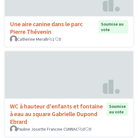
Une aire canine dans le parc
Soumise au
vote
Pierre Thévenin
Catherine Meralli
1
0
WC à hauteur d'enfants et fontaine
Soumise
au vote
à eau au square Gabrielle Dupond
Ebrard
Pauline Josette Francine CUNNAC
0
0