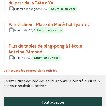
du parc de la Tête d’Or
EdemLacassagne
0
0
Soumise au vote
Parc à chien - Place du Maréchal Lyautey
Vianney
0
0
Soumise au vote
Plus de tables de ping-pong à l'école
Antoine Rémond
Ikhlas
0
0
Soumise au vote
Voir toutes les propositions retirées
Ce site utilise des cookies et vous donne le contrôle sur ceux
que vous souhaitez activer
Conditions d'utilisation
Paramètres des cookies
Plateforme de participation citoyenne de la Ville de Lyon sur X
Plateforme de participation citoyenne de la Ville de Lyon sur Face
Plateforme de participation citoyenne de la Ville de Lyon sur 
Plateforme de participation citoyenne de la Ville de Lyo
Plateforme de participation citoyenne de la Ville d
Tout accepter