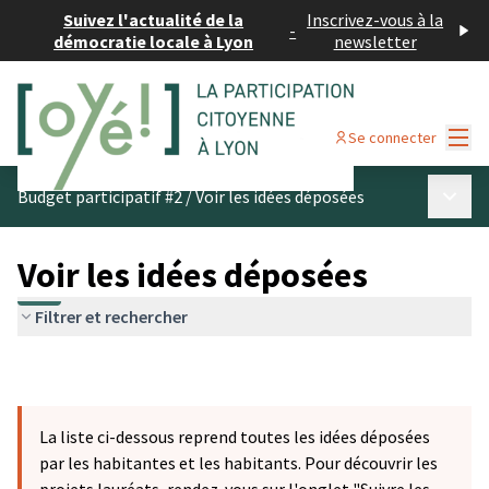
Suivez l'actualité de la
Inscrivez-vous à la
-
démocratie locale à Lyon
newsletter
Menu
Se connecter
Menu p
Budget participatif #2
/
Voir les idées déposées
Voir les idées déposées
Filtrer et rechercher
La liste ci-dessous reprend toutes les idées déposées
par les habitantes et les habitants. Pour découvrir les