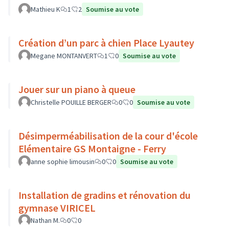
Mathieu K
1
2
Soumise au vote
Création d’un parc à chien Place Lyautey
Megane MONTANVERT
1
0
Soumise au vote
Jouer sur un piano à queue
Christelle POUILLE BERGER
0
0
Soumise au vote
Désimperméabilisation de la cour d'école
Elémentaire GS Montaigne - Ferry
anne sophie limousin
0
0
Soumise au vote
Installation de gradins et rénovation du
gymnase VIRICEL
Nathan M.
0
0