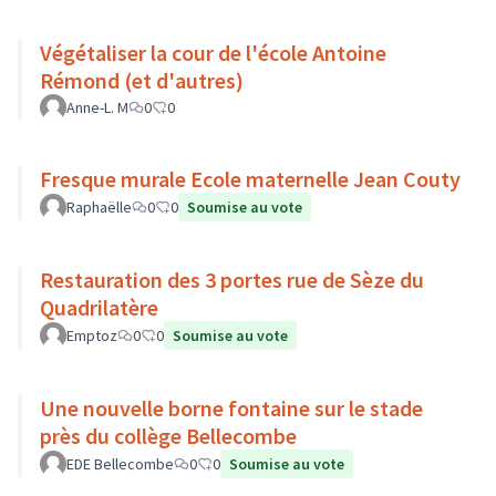
Végétaliser la cour de l'école Antoine
Rémond (et d'autres)
Anne-L. M
0
0
Fresque murale Ecole maternelle Jean Couty
Raphaëlle
0
0
Soumise au vote
Restauration des 3 portes rue de Sèze du
Quadrilatère
Emptoz
0
0
Soumise au vote
Une nouvelle borne fontaine sur le stade
près du collège Bellecombe
EDE Bellecombe
0
0
Soumise au vote