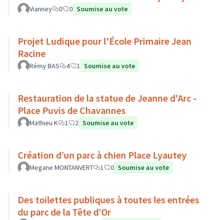
Vianney
0
0
Soumise au vote
Projet Ludique pour l'École Primaire Jean
Racine
Rémy BAS
4
1
Soumise au vote
Restauration de la statue de Jeanne d'Arc -
Place Puvis de Chavannes
Mathieu K
1
2
Soumise au vote
Création d’un parc à chien Place Lyautey
Megane MONTANVERT
1
0
Soumise au vote
Des toilettes publiques à toutes les entrées
du parc de la Tête d’Or