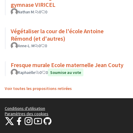
gymnase VIRICEL
Nathan M.
0
0
Végétaliser la cour de l'école Antoine
Rémond (et d'autres)
Anne-L. M
0
0
Fresque murale Ecole maternelle Jean Couty
Raphaëlle
0
0
Soumise au vote
Voir toutes les propositions retirées
Conditions d'utilisation
Paramètres des cookies
Plateforme de participation citoyenne de la Ville de Lyon sur X
Plateforme de participation citoyenne de la Ville de Lyon sur Face
Plateforme de participation citoyenne de la Ville de Lyon sur 
Plateforme de participation citoyenne de la Ville de Lyo
Plateforme de participation citoyenne de la Ville d
(Lien externe)
(Lien externe)
(Lien externe)
(Lien externe)
(Lien externe)