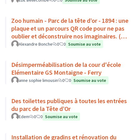
EDE Bellecombe
0
0
Soumise au vote
Zoo humain - Parc de la tête d’or - 1894 : une
plaque et un parcours QR code pour ne pas
oublier et déconstruire nos imaginaires. (Par
Africa50)
Alexandre Bonche
0
0
Soumise au vote
Désimperméabilisation de la cour d'école
Elémentaire GS Montaigne - Ferry
anne sophie limousin
0
0
Soumise au vote
Des toilettes publiques à toutes les entrées
du parc de la Tête d’Or
Edem
0
0
Soumise au vote
Installation de gradins et rénovation du