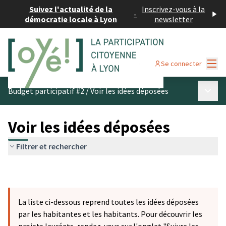
Suivez l'actualité de la
Inscrivez-vous à la
-
démocratie locale à Lyon
newsletter
Menu
Se connecter
Menu p
Budget participatif #2
/
Voir les idées déposées
Voir les idées déposées
Filtrer et rechercher
La liste ci-dessous reprend toutes les idées déposées
par les habitantes et les habitants. Pour découvrir les