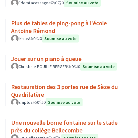
EdemLacassagne
0
0
Soumise au vote
Plus de tables de ping-pong à l'école
Antoine Rémond
Ikhlas
0
0
Soumise au vote
Jouer sur un piano à queue
Christelle POUILLE BERGER
0
0
Soumise au vote
Restauration des 3 portes rue de Sèze du
Quadrilatère
Emptoz
0
0
Soumise au vote
Une nouvelle borne fontaine sur le stade
près du collège Bellecombe