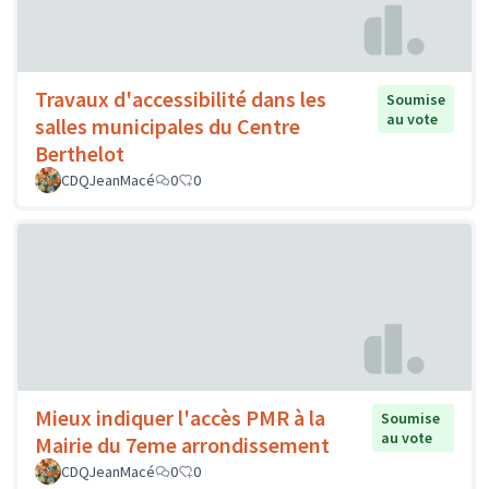
Travaux d'accessibilité dans les
Soumise
au vote
salles municipales du Centre
Berthelot
CDQJeanMacé
0
0
Mieux indiquer l'accès PMR à la
Soumise
au vote
Mairie du 7eme arrondissement
CDQJeanMacé
0
0