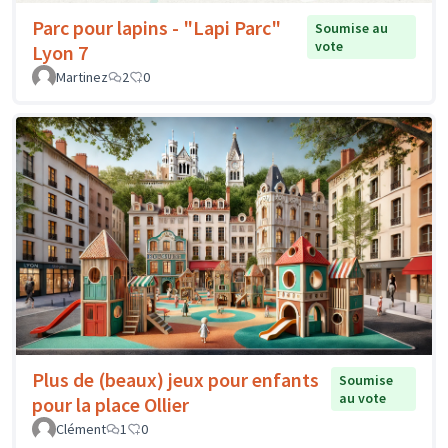
Parc pour lapins - "Lapi Parc"
Soumise au
vote
Lyon 7
Martinez
2
0
Plus de (beaux) jeux pour enfants
Soumise
au vote
pour la place Ollier
Clément
1
0