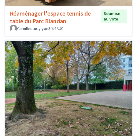
Réaménager l'espace tennis de
Soumise
au vote
table du Parc Blandan
Camillestudylyon3
1
0