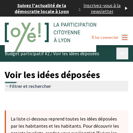
Suivez l'actualité de la
Inscrivez-vous à la
-
démocratie locale à Lyon
newsletter
Menu
Se connecter
Menu p
Budget participatif #2
/
Voir les idées déposées
Voir les idées déposées
Filtrer et rechercher
La liste ci-dessous reprend toutes les idées déposées
par les habitantes et les habitants. Pour découvrir les