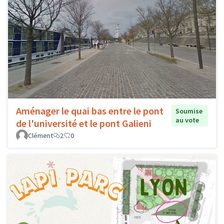
Aménager le quai bas entre le pont
Soumise
au vote
de l'université et le pont Galieni
Clément
2
0