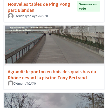
Nouvelles tables de Ping Pong
Soumise au
vote
parc Blandan
Pseudo lyon oye
2
0
Agrandir le ponton en bois des quais bas du
Rhône devant la piscine Tony Bertrand
Clément
2
0