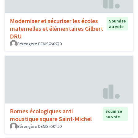
Moderniser et sécuriser les écoles
Soumise
au vote
maternelles et élémentaires Gilbert
DRU
Bérengère DENIS
0
0
Bornes écologiques anti
Soumise
au vote
moustique square Saint-Michel
Bérengère DENIS
0
0