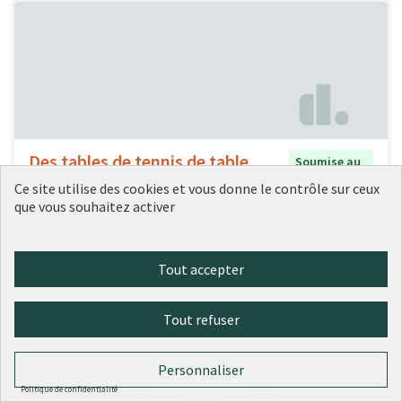
Des tables de tennis de table
Soumise au
vote
place mazagran
Ce site utilise des cookies et vous donne le contrôle sur ceux
que vous souhaitez activer
Bérengère DENIS
0
0
Tout accepter
Tout refuser
Personnaliser
Politique de confidentialité