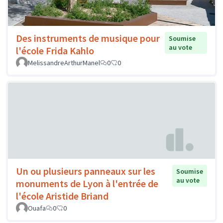
Des instruments de musique pour
Soumise
au vote
l'école Frida Kahlo
MelissandreArthurManel
0
0
Un ou plusieurs panneaux sur les
Soumise
au vote
monuments de Lyon à l'entrée de
l'école Aristide Briand
Ouafa
0
0