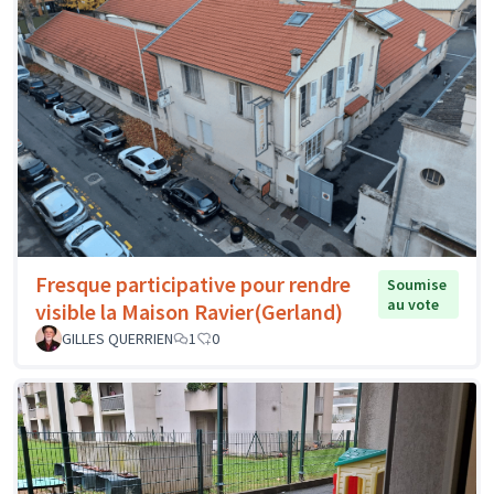
Fresque participative pour rendre
Soumise
au vote
visible la Maison Ravier(Gerland)
GILLES QUERRIEN
1
0