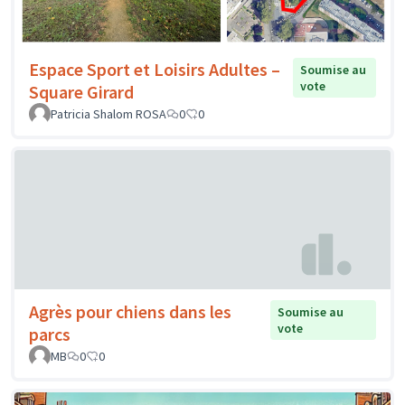
Espace Sport et Loisirs Adultes –
Soumise au
vote
Square Girard
Patricia Shalom ROSA
0
0
Agrès pour chiens dans les
Soumise au
vote
parcs
MB
0
0