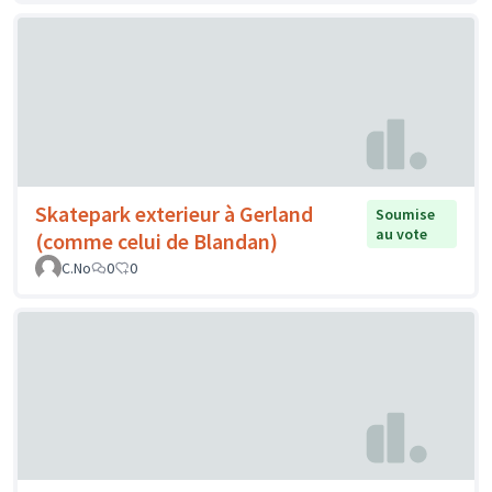
Skatepark exterieur à Gerland
Soumise
au vote
(comme celui de Blandan)
C.No
0
0