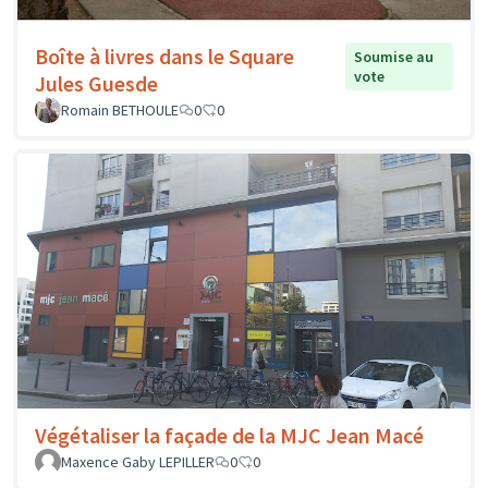
Boîte à livres dans le Square
Soumise au
vote
Jules Guesde
Romain BETHOULE
0
0
Végétaliser la façade de la MJC Jean Macé
Maxence Gaby LEPILLER
0
0