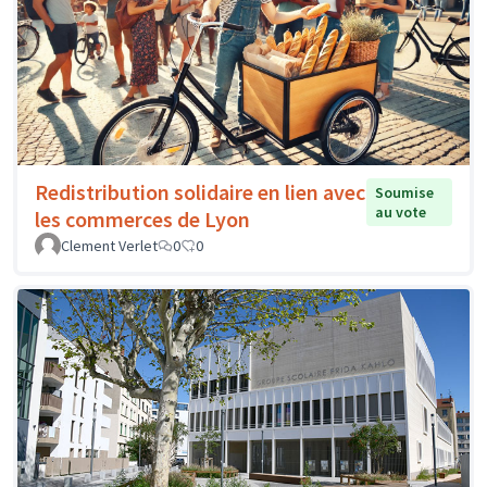
Redistribution solidaire en lien avec
Soumise
au vote
les commerces de Lyon
Clement Verlet
0
0