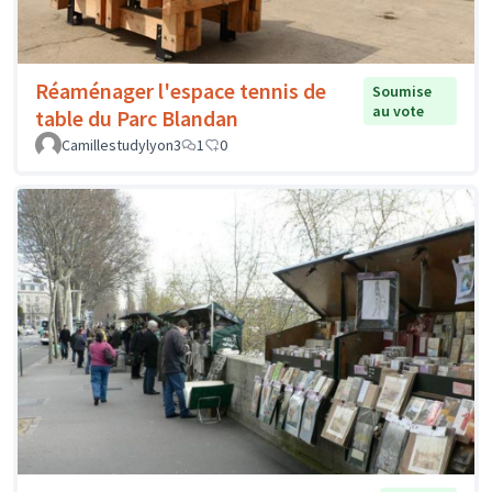
Réaménager l'espace tennis de
Soumise
au vote
table du Parc Blandan
Camillestudylyon3
1
0