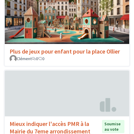
Plus de jeux pour enfant pour la place Ollier
Clément
0
0
Mieux indiquer l'accès PMR à la
Soumise
au vote
Mairie du 7eme arrondissement