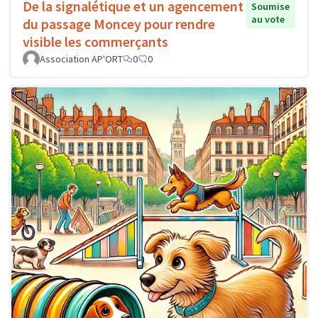
De la signalétique et un agencement
Soumise
au vote
du passage Moncey pour rendre
visible les commerçants
Association AP'ORT
0
0