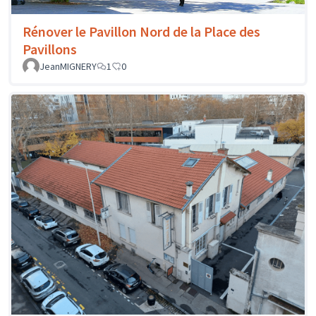
Rénover le Pavillon Nord de la Place des
Pavillons
JeanMIGNERY
1
0