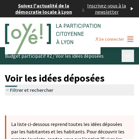
Suivez l'actualité de la
Inscrivez-vous à la
-
démocratie locale à Lyon
newsletter
Menu
Se connecter
Menu p
Budget participatif #2
/
Voir les idées déposées
Voir les idées déposées
Filtrer et rechercher
La liste ci-dessous reprend toutes les idées déposées
par les habitantes et les habitants. Pour découvrir les