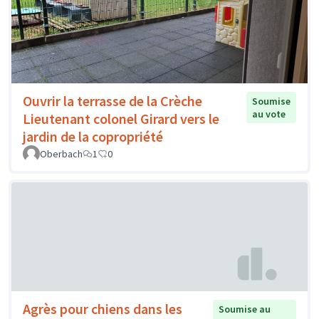
Ouvrir la terrasse de la Crèche
Soumise
au vote
Lieutenant colonel Girard vers le
jardin de la copropriété
Oberbach
1
0
Agrès pour chiens dans les
Soumise au