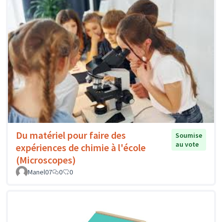
Du matériel pour faire des
Soumise
au vote
expériences de chimie à l'école
(Microscopes)
Manel07
0
0