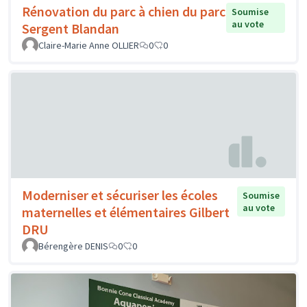
Rénovation du parc à chien du parc
Soumise
au vote
Sergent Blandan
Claire-Marie Anne OLLIER
0
0
Moderniser et sécuriser les écoles
Soumise
au vote
maternelles et élémentaires Gilbert
DRU
Bérengère DENIS
0
0