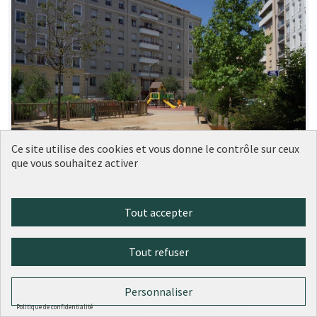
Ce site utilise des cookies et vous donne le contrôle sur ceux
que vous souhaitez activer
Tout accepter
Pergola végétalisée au square
Soumise au
vote
rené bayet
Tout refuser
Maxence Gaby LEPILLER
0
0
Personnaliser
Politique de confidentialité