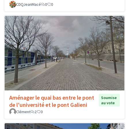
CDQJeanMacé
0
0
Aménager le quai bas entre le pont
Soumise
au vote
de l'université et le pont Galieni
Clément
2
0