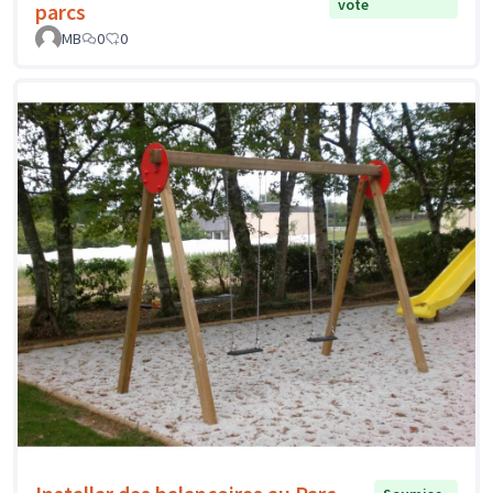
vote
parcs
MB
0
0