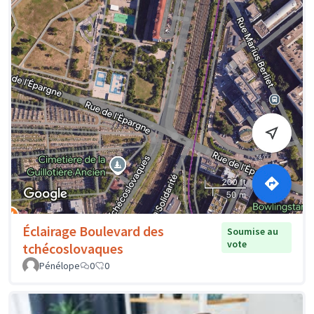
Éclairage Boulevard des
Soumise au
vote
tchécoslovaques
Pénélope
0
0