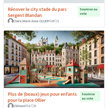
Rénover le city stade du parc
Soumise au
vote
Sergent Blandan
Claire-Marie Anne OLLIER
0
1
Plus de (beaux) jeux pour enfants
Soumise
au vote
pour la place Ollier
Clément
1
0