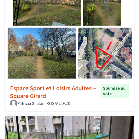
Espace Sport et Loisirs Adultes –
Soumise au
vote
Square Girard
Patricia Shalom ROSA
0
0