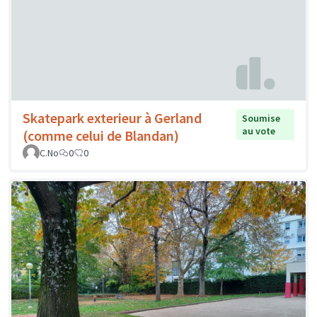
Skatepark exterieur à Gerland
Soumise
au vote
(comme celui de Blandan)
C.No
0
0