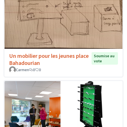
Un mobilier pour les jeunes place
Soumise au
vote
Bahadourian
Carmen
0
0