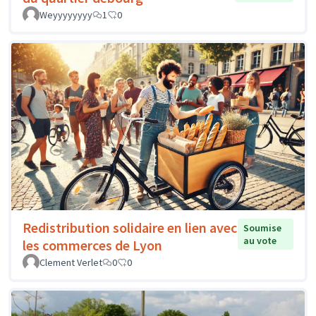
Weyyyyyyyy
1
0
Redistribution solidaire en lien avec
Soumise
au vote
les commerces de Lyon
Clement Verlet
0
0