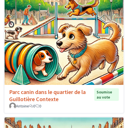
Parc canin dans le quartier de la
Soumise
au vote
Guillotière Contexte
Antoine
0
0