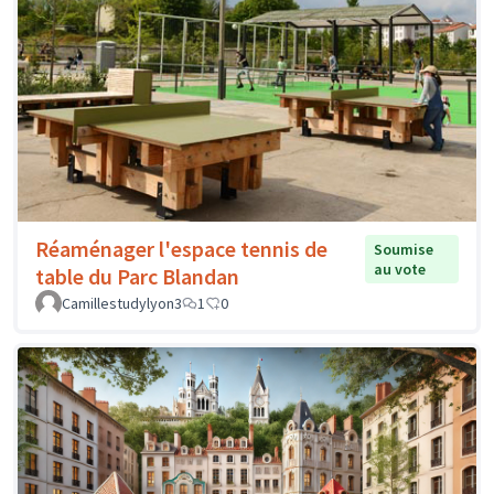
Réaménager l'espace tennis de
Soumise
au vote
table du Parc Blandan
Camillestudylyon3
1
0