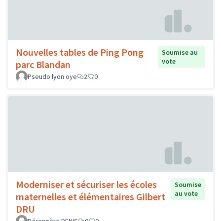
Nouvelles tables de Ping Pong
Soumise au
vote
parc Blandan
Pseudo lyon oye
2
0
Moderniser et sécuriser les écoles
Soumise
au vote
maternelles et élémentaires Gilbert
DRU
Bérengère DENIS
0
0