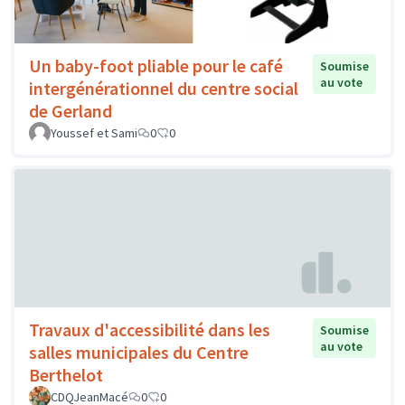
Un baby-foot pliable pour le café
Soumise
au vote
intergénérationnel du centre social
de Gerland
Youssef et Sami
0
0
Travaux d'accessibilité dans les
Soumise
au vote
salles municipales du Centre
Berthelot
CDQJeanMacé
0
0