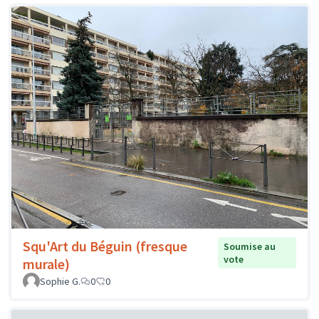
Squ'Art du Béguin (fresque
Soumise au
vote
murale)
Sophie G.
0
0