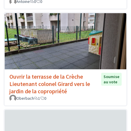
Antoine
0
0
Ouvrir la terrasse de la Crèche
Soumise
au vote
Lieutenant colonel Girard vers le
jardin de la copropriété
Oberbach
1
0