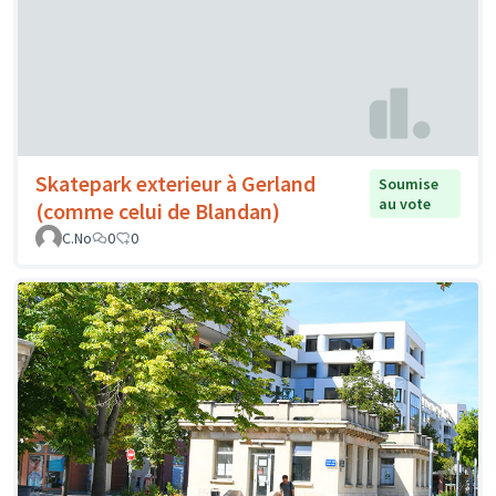
Skatepark exterieur à Gerland
Soumise
au vote
(comme celui de Blandan)
C.No
0
0