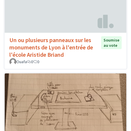
Un ou plusieurs panneaux sur les
Soumise
au vote
monuments de Lyon à l'entrée de
l'école Aristide Briand
Ouafa
0
0