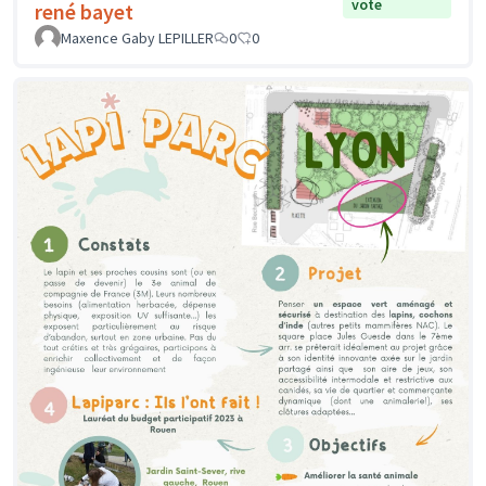
vote
rené bayet
Maxence Gaby LEPILLER
0
0