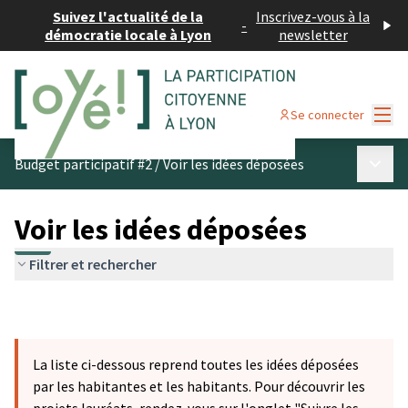
Suivez l'actualité de la
Inscrivez-vous à la
-
démocratie locale à Lyon
newsletter
Menu
Se connecter
Menu p
Budget participatif #2
/
Voir les idées déposées
Voir les idées déposées
Filtrer et rechercher
La liste ci-dessous reprend toutes les idées déposées
par les habitantes et les habitants. Pour découvrir les