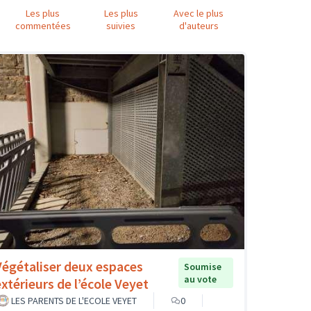
Les plus
Les plus
Avec le plus
commentées
suivies
d'auteurs
Végétaliser deux espaces
Soumise
au vote
extérieurs de l’école Veyet
LES PARENTS DE L'ECOLE VEYET
0