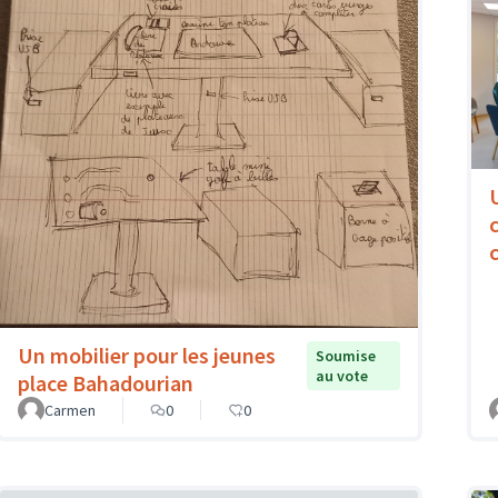
Un mobilier pour les jeunes
Soumise
au vote
place Bahadourian
Carmen
0
0