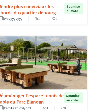
Rendre plus conviviaux les
Soumise
au vote
abords du quartier debourg
Weyyyyyyyy
1
0
Réaménager l'espace tennis de
Soumise
au vote
table du Parc Blandan
Camillestudylyon3
1
0