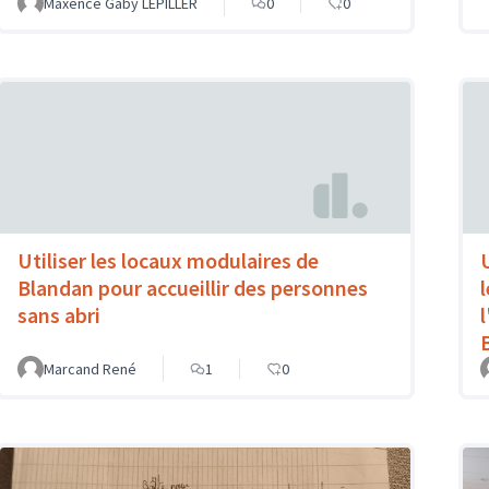
Maxence Gaby LEPILLER
0
0
Utiliser les locaux modulaires de
Blandan pour accueillir des personnes
sans abri
l
Marcand René
1
0