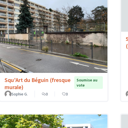
Squ'Art du Béguin (fresque
Soumise au
vote
murale)
Sophie G.
0
0