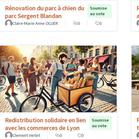
Rénovation du parc à chien du
Soumise
au vote
parc Sergent Blandan
Claire-Marie Anne OLLIER
0
0
Redistribution solidaire en lien
Soumise
au vote
avec les commerces de Lyon
Clement Verlet
0
0