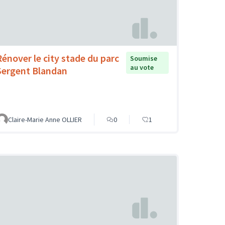
Rénover le city stade du parc
Soumise
au vote
Sergent Blandan
Claire-Marie Anne OLLIER
0
1