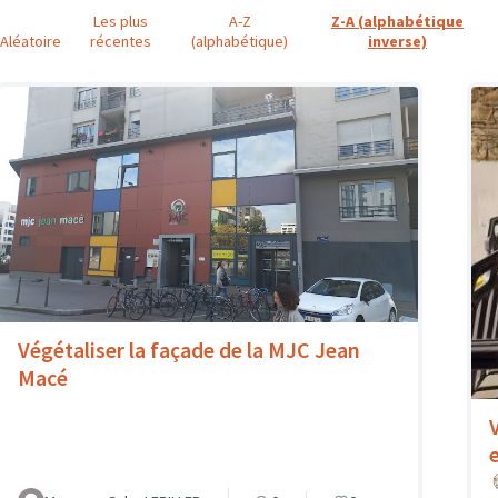
Les plus
A-Z
Z-A (alphabétique
Aléatoire
récentes
(alphabétique)
inverse)
Végétaliser la façade de la MJC Jean
Macé