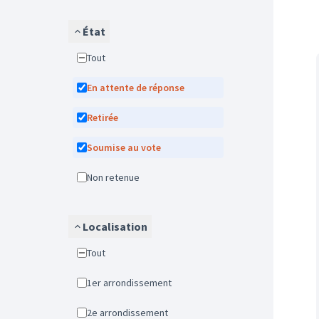
État
Tout
En attente de réponse
Retirée
Soumise au vote
Non retenue
Localisation
Tout
1er arrondissement
2e arrondissement