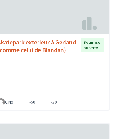
Skatepark exterieur à Gerland
Soumise
au vote
(comme celui de Blandan)
C.No
0
0