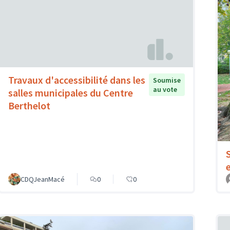
Travaux d'accessibilité dans les
Soumise
au vote
salles municipales du Centre
Berthelot
CDQJeanMacé
0
0