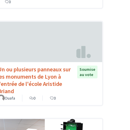
0
Un ou plusieurs panneaux sur
Soumise
au vote
les monuments de Lyon à
'entrée de l'école Aristide
Briand
Ouafa
0
0