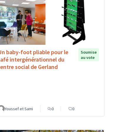
Un baby-foot pliable pour le
Soumise
au vote
café intergénérationnel du
centre social de Gerland
Youssef et Sami
0
0