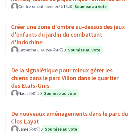
eau toilettes publiques
Centre social Laennec
1
0
Soumise au vote
Créer une zone d'ombre au-dessus des jeux
d'enfants du jardin du combattant
d'Indochine
Catherine CHARVIN
0
0
Soumise au vote
De la signalétique pour mieux gérer les
chiens dans le parc Villon dans le quartier
des Etats-Unis
Nadia
0
0
Soumise au vote
De nouveaux aménagements dans le parc du
Clos Layat
Jamel
0
0
Soumise au vote