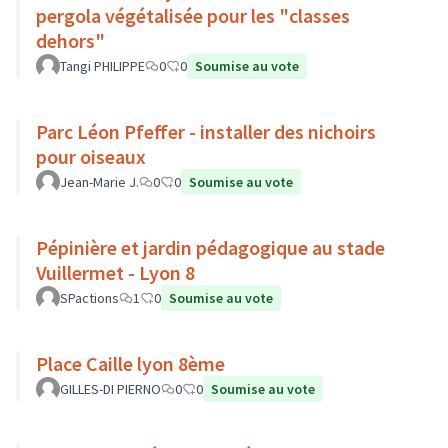
pergola végétalisée pour les "classes
dehors"
Tangi PHILIPPE
0
0
Soumise au vote
Parc Léon Pfeffer - installer des nichoirs
pour oiseaux
Jean-Marie J.
0
0
Soumise au vote
Pépinière et jardin pédagogique au stade
Vuillermet - Lyon 8
SPactions
1
0
Soumise au vote
Place Caille lyon 8ème
GILLES-DI PIERNO
0
0
Soumise au vote