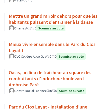
Nat.D
0
0
Mettre un grand miroir dehors pour que les
habitants puissent s'entrainer à la danse
Chainez
1
0
Soumise au vote
Mieux vivre ensemble dans le Parc du Clos
Layat !
CVC Collège Alice Guy
2
0
Soumise au vote
Oasis, un lieu de fraicheur au square des
combattants d'Indochine boulevard
Ambroise Paré
Centre social Laennec
0
0
Soumise au vote
Parc du Clos Layat - installation d'une