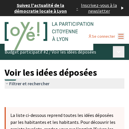
Suivez l'actualité de la
Inscrivez-vous à la
-
démocratie locale à Lyon
newsletter
Menu
Se connecter
Menu p
Budget participatif #2
/
Voir les idées déposées
Voir les idées déposées
Filtrer et rechercher
La liste ci-dessous reprend toutes les idées déposées
par les habitantes et les habitants. Pour découvrir les