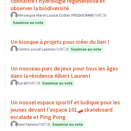
connaitre l'hydrologie régénérative et
observer la biodiversité
Véronique Marie Louise Esther PRUDHOMME
0
0
Soumise au vote
Un kiosque à projets pour créer du lien !
Centre social Laennec
0
0
Soumise au vote
Un nouveau parc de jeux pour tous les âges
dans la résidence Albert Laurent
Sarah
0
0
Soumise au vote
Un nouvel espace sportif et ludique pour les
jeunes devant l'espace 101🛹 skateboard
escalade et Ping Pong
Hani Yamina
0
0
Soumise au vote