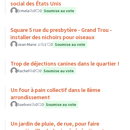
social des États Unis
Ermela
0
0
Soumise au vote
Square 5 rue du presbytère - Grand Trou -
installer des nichoirs pour oiseaux
Jean-Marie J.
1
0
Soumise au vote
Trop de déjections canines dans le quartier !
Rachel
0
0
Soumise au vote
Un four à pain collectif dans le 8ème
arrondissement
Suelves
0
0
Soumise au vote
Un jardin de pluie, de rue, pour faire