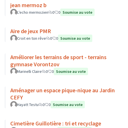
jean mermoz b
L’echo mermozien
0
0
Soumise au vote
Aire de jeux PMR
Croit en ton rêve
0
0
Soumise au vote
Améliorer les terrains de sport - terrains
gymnase Vorontzov
Marinelli Claire
0
0
Soumise au vote
Aménager un espace pique-nique au Jardin
CEFY
Hayatt Testu
0
0
Soumise au vote
Cimetière Guillotière : tri et recyclage