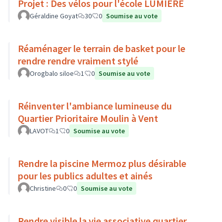
Projet : Des vélos pour l'école LUMIERE
Géraldine Goyat
30
0
Soumise au vote
Réaménager le terrain de basket pour le
rendre rendre vraiment stylé
Orogbalo siloe
1
0
Soumise au vote
Réinventer l'ambiance lumineuse du
Quartier Prioritaire Moulin à Vent
LAVOT
1
0
Soumise au vote
Rendre la piscine Mermoz plus désirable
pour les publics adultes et ainés
Christine
0
0
Soumise au vote
Rendre visible la vie associative quartier