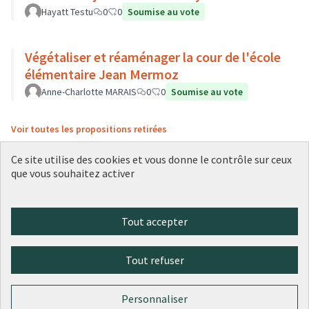
Hayatt Testu
0
0
Soumise au vote
Végétaliser et réaménager la cour de l'école
élémentaire Jean Mermoz
Anne-Charlotte MARAIS
0
0
Soumise au vote
Voir toutes les propositions retirées
Ce site utilise des cookies et vous donne le contrôle sur ceux
que vous souhaitez activer
Conditions d'utilisation
Paramètres des cookies
Plateforme de participation citoyenne de la Ville de Lyon sur X
Plateforme de participation citoyenne de la Ville de Lyon sur Face
Plateforme de participation citoyenne de la Ville de Lyon sur 
Plateforme de participation citoyenne de la Ville de Lyo
Plateforme de participation citoyenne de la Ville d
Tout accepter
(Lien externe)
(Lien externe)
(Lien externe)
(Lien externe)
(Lien externe)
Tout refuser
Licence Cre
(Lien extern
(Lien externe)
Site réalisé par
Open Source Politics
grâce au
logiciel libre
Personnaliser
(Lien externe)
Decidim
.