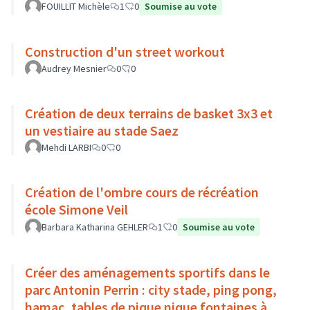
FOUILLIT Michèle
1
0
Soumise au vote
Construction d'un street workout
Audrey Mesnier
0
0
Création de deux terrains de basket 3x3 et
un vestiaire au stade Saez
Mehdi LARBI
0
0
Création de l'ombre cours de récréation
école Simone Veil
Barbara Katharina GEHLER
1
0
Soumise au vote
Créer des aménagements sportifs dans le
parc Antonin Perrin : city stade, ping pong,
hamac, tables de pique nique fontaines à