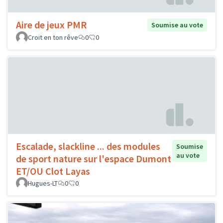
Aire de jeux PMR
Soumise au vote
Croit en ton rêve
0
0
Escalade, slackline ... des modules
Soumise
au vote
de sport nature sur l'espace Dumont
ET/OU Clot Layas
Hugues-LT
0
0