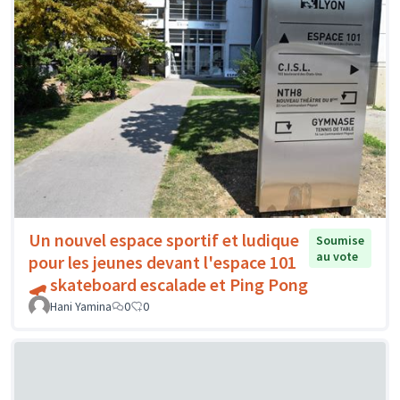
Un nouvel espace sportif et ludique
Soumise
au vote
pour les jeunes devant l'espace 101
🛹 skateboard escalade et Ping Pong
Hani Yamina
0
0