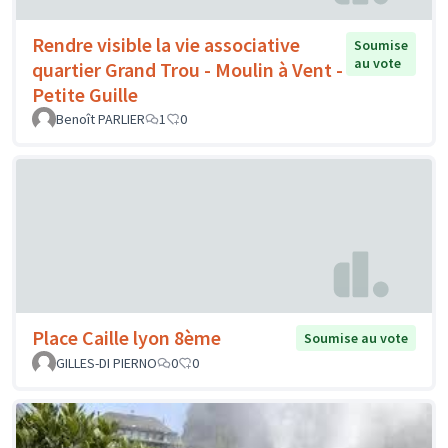
Rendre visible la vie associative
Soumise
au vote
quartier Grand Trou - Moulin à Vent -
Petite Guille
Benoît PARLIER
1
0
Place Caille lyon 8ème
Soumise au vote
GILLES-DI PIERNO
0
0