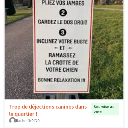
Trop de déjections canines dans
Soumise au
vote
le quartier !
Rachel
0
0