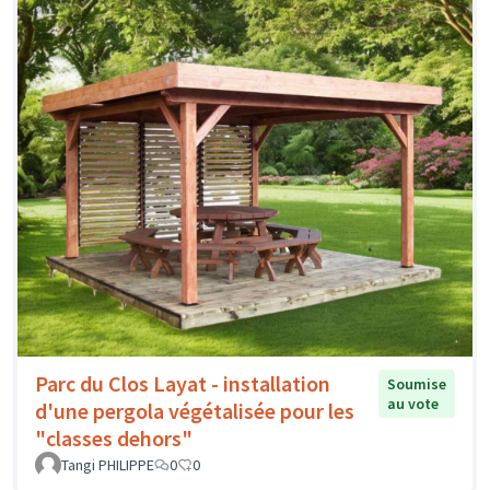
Parc du Clos Layat - installation
Soumise
au vote
d'une pergola végétalisée pour les
"classes dehors"
Tangi PHILIPPE
0
0