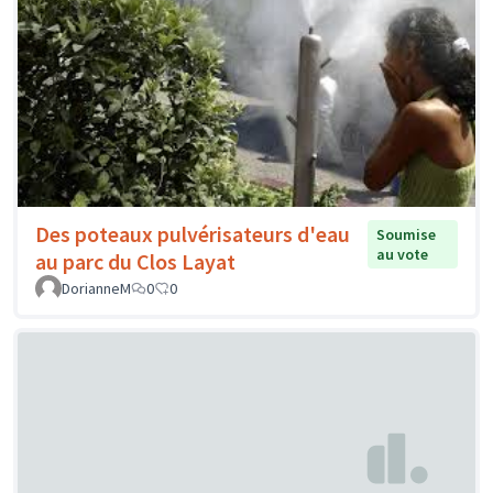
Des poteaux pulvérisateurs d'eau
Soumise
au vote
au parc du Clos Layat
DorianneM
0
0